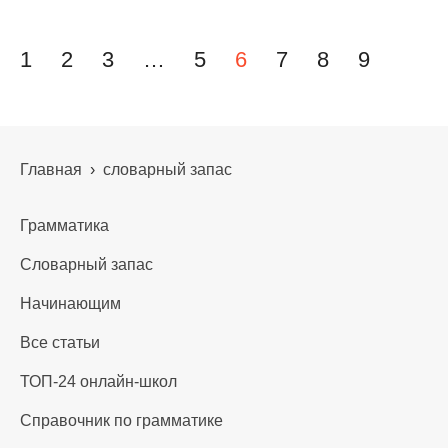
Навигация по записям
1
2
3
…
5
6
7
8
9
Главная
›
словарный запас
Грамматика
Словарный запас
Начинающим
Все статьи
ТОП-24 онлайн-школ
Справочник по грамматике