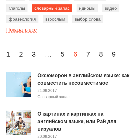
глаголы
словарный запас
идиомы
видео
фразеология
взрослым
выбор слова
Показать все
фразовые глаголы
лингвострановедение
человек
праздники
грамматические тесты
существительные
времена
предложение
Навигация по записям
1
2
3
…
5
6
7
8
9
начинающим
рейтинг
бизнес
курсы
конструкции
экзамены
США
местоимения
Оксюморон в английском языке: как
совместить несовместимое
мотивация
советы
детям
тексты песен
21.09.2017
Словарный запас
О картинах и картинках на
английском языке, или Рай для
визуалов
20.09.2017