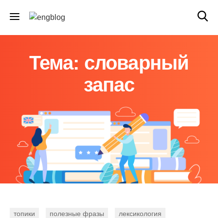
Тема: словарный
запас
топики
полезные фразы
лексикология