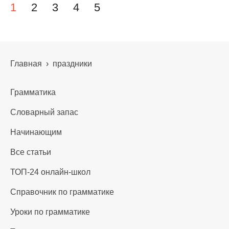
Навигация по записям
1
2
3
4
5
Главная
›
праздники
Грамматика
Словарный запас
Начинающим
Все статьи
ТОП-24 онлайн-школ
Справочник по грамматике
Уроки по грамматике