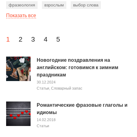
фразеология
взрослым
выбор слова
Показать все
фразовые глаголы
лингвострановедение
человек
праздники
грамматические тесты
существительные
времена
предложение
Навигация по записям
1
2
3
4
5
начинающим
рейтинг
бизнес
курсы
конструкции
экзамены
США
местоимения
Новогодние поздравления на
английском: готовимся к зимним
мотивация
советы
детям
тексты песен
праздникам
30.12.2024
Cтатьи
,
Словарный запас
Романтические фразовые глаголы и
идиомы
14.02.2018
Cтатьи