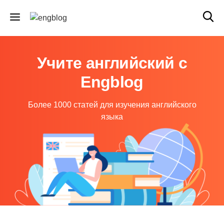
Учите английский с
Engblog
Более 1000 статей для изучения английского
языка