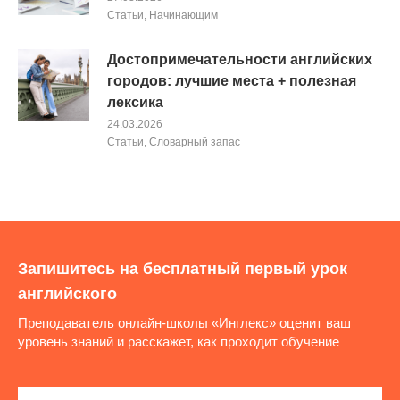
Cтатьи
,
Начинающим
Достопримечательности английских
городов: лучшие места + полезная
лексика
24.03.2026
Cтатьи
,
Словарный запас
Запишитесь на бесплатный первый урок
английского
Преподаватель онлайн-школы «Инглекс» оценит ваш
уровень знаний и расскажет, как проходит обучение