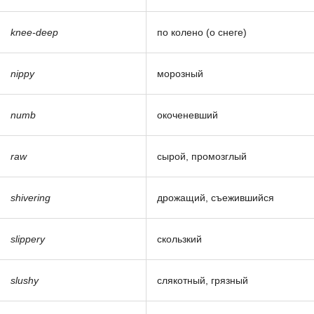
knee-deep
по колено (о снеге)
nippy
морозный
numb
окоченевший
raw
сырой, промозглый
shivering
дрожащий, съежившийся
slippery
скользкий
slushy
слякотный, грязный