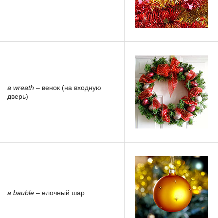
a wreath
– венок (на входную
дверь)
a bauble
– елочный шар