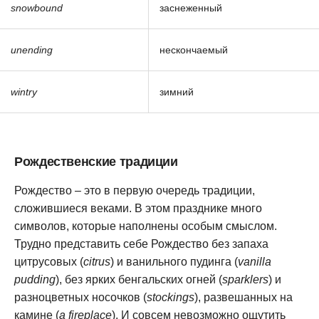
snowbound
заснеженный
unending
нескончаемый
wintry
зимний
Рождественские традиции
Рождество – это в первую очередь традиции,
сложившиеся веками. В этом празднике много
символов, которые наполнены особым смыслом.
Трудно представить себе Рождество без запаха
цитрусовых (
citrus
) и ванильного пудинга (
vanilla
pudding
), без ярких бенгальских огней (
sparklers
) и
разноцветных носочков (
stockings
), развешанных на
камине (
a fireplace
). И совсем невозможно ощутить