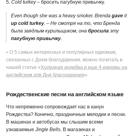
Cold turkey
– бросить пагубную привычку.
Even though she was a heavy smoker. Brenda
gave
it
up
cold turkey
. – Не смотря на то, что Бренда
была заядлым курильщиком, она
бросила
эту
пагубную привычку
.
О 5 самых интересных и популярных идиомам,
связанных с Днем благодарения, можно почитать в
нашей статье «
Холодная индейка и еще 4 идиомы на
английском для Дня благодарения
».
Рождественские песни на английском языке
Что непременно сопровождает нас в канун
Рождества? Конечно, праздничные мелодии и песни.
В машинах и автобусах мы слышим всеми
узнаваемые
Jingle Bells
. В магазинах и