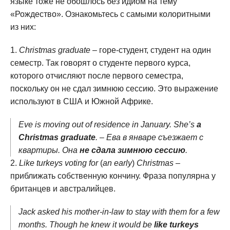
языке тоже не обошлось без идиом на тему
«Рождество». Ознакомьтесь с самыми колоритными
из них:
Christmas graduate
– горе-студент, студент на один
семестр. Так говорят о студенте первого курса,
которого отчисляют после первого семестра,
поскольку он не сдал зимнюю сессию. Это выражение
используют в США и Южной Африке.
Eve is moving out of residence in January. She’s
a
Christmas graduate
. – Ева в январе съезжает с
квартиры. Она
не сдала зимнюю сессию
.
Like turkeys voting for
(
an early
)
Christmas
–
приближать собственную кончину. Фраза популярна у
британцев и австралийцев.
Jack asked his mother-in-law to stay with them for a few
months. Though he knew it would be
like turkeys