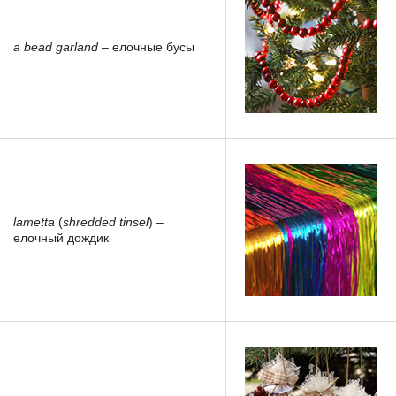
a bead garland
– елочные бусы
lametta
(
shredded tinsel
) –
елочный дождик