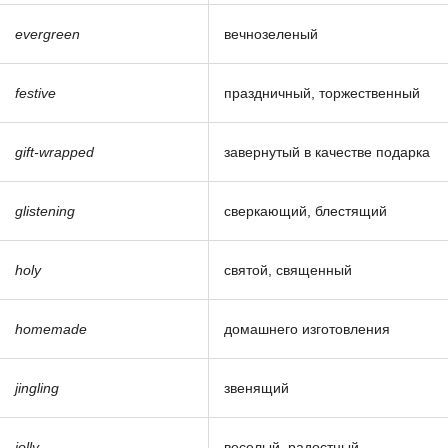
evergreen
вечнозеленый
festive
праздничный, торжественный
gift-wrapped
завернутый в качестве подарка
glistening
сверкающий, блестящий
holy
святой, священный
homemade
домашнего изготовления
jingling
звенящий
jolly
веселый, радостный