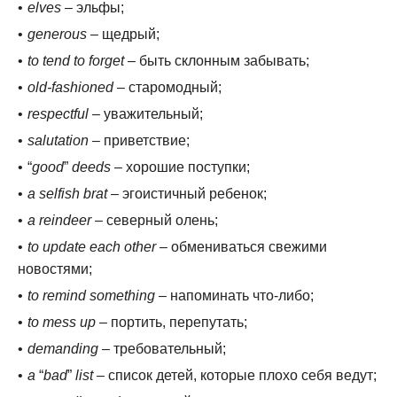
elves
– эльфы;
generous
– щедрый;
to tend to forget
– быть склонным забывать;
old-fashioned
– старомодный;
respectful
– уважительный;
salutation
– приветствие;
“
good
”
deeds
– хорошие поступки;
a selfish brat
– эгоистичный ребенок;
a reindeer
– северный олень;
to update each other
– обмениваться свежими
новостями;
to remind something
– напоминать что-либо;
to mess up
– портить, перепутать;
demanding
– требовательный;
a
“
bad
”
list
– список детей, которые плохо себя ведут;