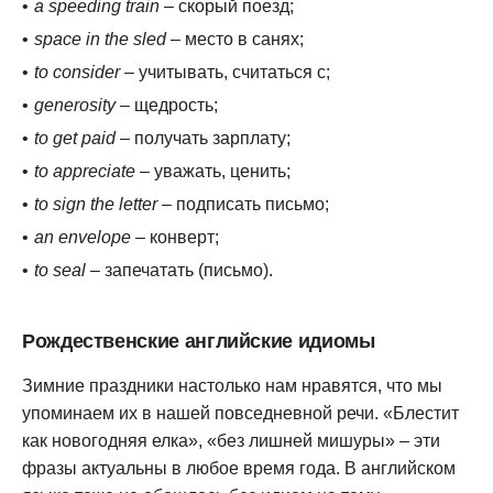
a speeding train
– скорый поезд;
space in the sled
– место в санях;
to consider
– учитывать, считаться с;
generosity
– щедрость;
to get paid
– получать зарплату;
to appreciate
– уважать, ценить;
to sign the letter
– подписать письмо;
an envelope
– конверт;
to seal
– запечатать (письмо).
Рождественские английские идиомы
Зимние праздники настолько нам нравятся, что мы
упоминаем их в нашей повседневной речи. «Блестит
как новогодняя елка», «без лишней мишуры» – эти
фразы актуальны в любое время года. В английском