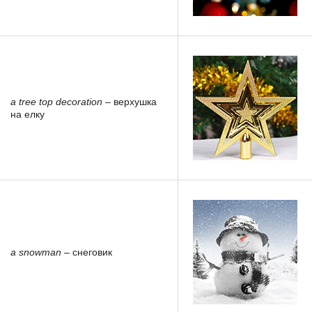
a tree top decoration
– верхушка
на елку
a snowman
– снеговик