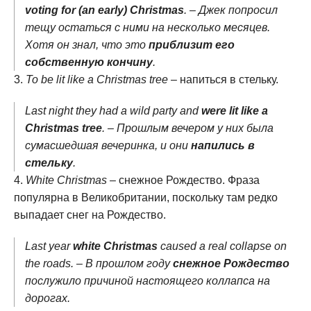
voting for (an early) Christmas
. – Джек попросил
тещу остаться с ними на несколько месяцев.
Хотя он знал, что это
приблизит его
собственную кончину
.
To be lit like a Christmas tree
– напиться в стельку.
Last night they had a wild party and
were lit like a
Christmas tree
. – Прошлым вечером у них была
сумасшедшая вечеринка, и они
напились в
стельку
.
White Christmas
– снежное Рождество. Фраза
популярна в Великобритании, поскольку там редко
выпадает снег на Рождество.
Last year
white Christmas
caused a real collapse on
the roads. – В прошлом году
снежное Рождество
послужило причиной настоящего коллапса на
дорогах.