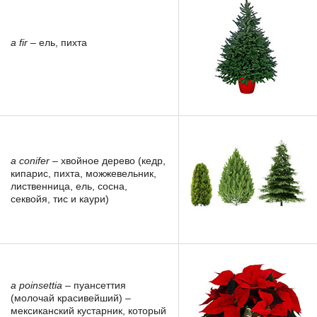
a fir
– ель, пихта
a conifer
– хвойное дерево (кедр,
кипарис, пихта, можжевельник,
лиственница, ель, сосна,
секвойя, тис и каури)
a poinsettia
– пуансеттия
(молочай красивейший) –
мексиканский кустарник, который