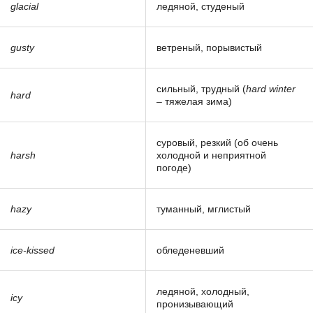
glacial
ледяной, студеный
gusty
ветреный, порывистый
сильный, трудный (
hard winter
hard
– тяжелая зима)
суровый, резкий (об очень
harsh
холодной и неприятной
погоде)
hazy
туманный, мглистый
ice-kissed
обледеневший
ледяной, холодный,
icy
пронизывающий