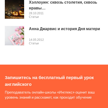
Хэллоуин: сквозь столетия, сквозь
нравы…
28.10.2011
Cтатьи
Анна Джарвис и история Дня матери
14.05.2012
Cтатьи
Запишитесь на бесплатный первый урок
английского
Преподаватель онлайн-школы «Инглекс» оценит ваш
уровень знаний и расскажет, как проходит обучение