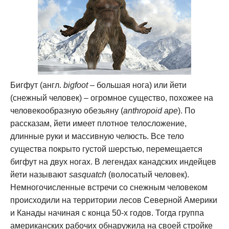
Бигфут (англ.
bigfoot
– большая нога) или йети
(снежный человек) – огромное существо, похожее на
человекообразную обезьяну (
anthropoid ape
). По
рассказам, йети имеет плотное телосложение,
длинные руки и массивную челюсть. Все тело
существа покрыто густой шерстью, перемещается
бигфут на двух ногах. В легендах канадских индейцев
йети называют
sasquatch
(волосатый человек).
Немногочисленные встречи со снежным человеком
происходили на территории лесов Северной Америки
и Канады начиная с конца 50-х годов. Тогда группа
американских рабочих обнаружила на своей стройке