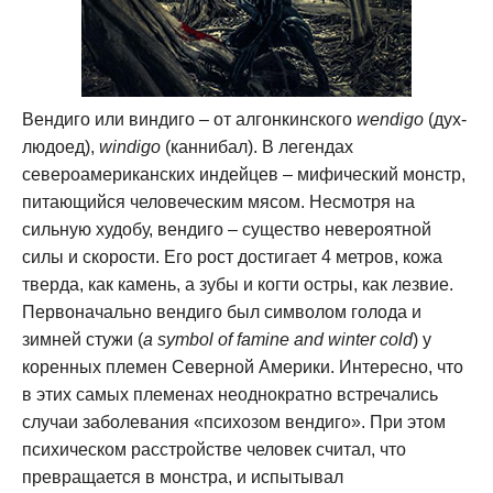
Вендиго или виндиго – от алгонкинского
wendigo
(дух-
людоед),
windigo
(каннибал). В легендах
североамериканских индейцев – мифический монстр,
питающийся человеческим мясом. Несмотря на
сильную худобу, вендиго – существо невероятной
силы и скорости. Его рост достигает 4 метров, кожа
тверда, как камень, а зубы и когти остры, как лезвие.
Первоначально вендиго был символом голода и
зимней стужи (
a symbol of famine and winter cold
) у
коренных племен Северной Америки. Интересно, что
в этих самых племенах неоднократно встречались
случаи заболевания «психозом вендиго». При этом
психическом расстройстве человек считал, что
превращается в монстра, и испытывал