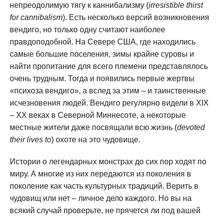
непреодолимую тягу к каннибализму (
irresistible thirst
for cannibalism
). Есть несколько версий возникновения
вендиго, но только одну считают наиболее
правдоподобной. На Севере США, где находились
самые большие поселения, зимы крайне суровы и
найти пропитание для всего племени представлялось
очень трудным. Тогда и появились первые жертвы
«психоза вендиго», а вслед за этим – и таинственные
исчезновения людей. Вендиго регулярно видели в XIX
– XX веках в Северной Миннесоте, а некоторые
местные жители даже посвящали всю жизнь (
devoted
their lives to
) охоте на это чудовище.
Истории о легендарных монстрах до сих пор ходят по
миру. А многие из них передаются из поколения в
поколение как часть культурных традиций. Верить в
чудовищ или нет – личное дело каждого. Но вы на
всякий случай проверьте, не прячется ли под вашей