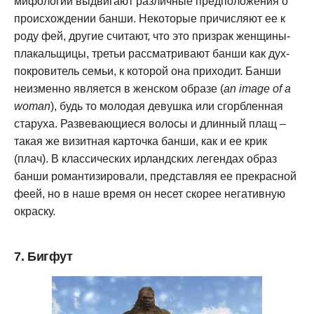
мифологии выдвигают различные предположения о
происхождении банши. Некоторые причисляют ее к
роду фей, другие считают, что это призрак женщины-
плакальщицы, третьи рассматривают банши как дух-
покровитель семьи, к которой она приходит. Банши
неизменно является в женском образе (
an image of a
woman
), будь то молодая девушка или сгорбленная
старуха. Развевающиеся волосы и длинный плащ –
такая же визитная карточка банши, как и ее крик
(плач). В классических ирландских легендах образ
банши романтизировали, представляя ее прекрасной
феей, но в наше время он несет скорее негативную
окраску.
7. Бигфут