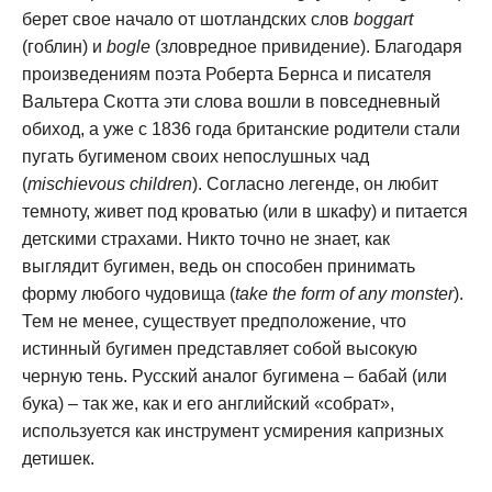
берет свое начало от шотландских слов
boggart
(гоблин) и
bogle
(зловредное привидение). Благодаря
произведениям поэта Роберта Бернса и писателя
Вальтера Скотта эти слова вошли в повседневный
обиход, а уже с 1836 года британские родители стали
пугать бугименом своих непослушных чад
(
mischievous children
). Согласно легенде, он любит
темноту, живет под кроватью (или в шкафу) и питается
детскими страхами. Никто точно не знает, как
выглядит бугимен, ведь он способен принимать
форму любого чудовища (
take the form of any monster
).
Тем не менее, существует предположение, что
истинный бугимен представляет собой высокую
черную тень. Русский аналог бугимена – бабай (или
бука) – так же, как и его английский «собрат»,
используется как инструмент усмирения капризных
детишек.