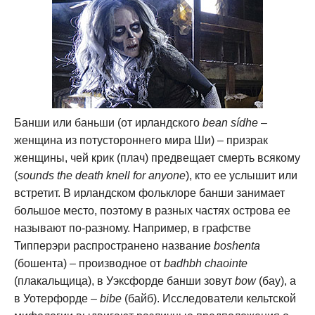
Банши или баньши (от ирландского
bean sídhe
–
женщина из потустороннего мира Ши) – призрак
женщины, чей крик (плач) предвещает смерть всякому
(
sounds the death knell for anyone
), кто ее услышит или
встретит. В ирландском фольклоре банши занимает
большое место, поэтому в разных частях острова ее
называют по-разному. Например, в графстве
Типперэри распространено название
boshenta
(бошента) – производное от
badhbh chaointe
(плакальщица), в Уэксфорде банши зовут
bow
(бау), а
в Уотерфорде –
bibe
(байб). Исследователи кельтской