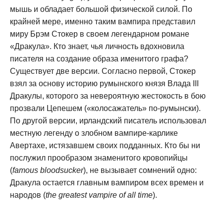
мышь и обладает большой физической силой. По
крайней мере, именно таким вампира представил
миру Брэм Стокер в своем легендарном романе
«Дракула». Кто знает, чья личность вдохновила
писателя на создание образа именитого графа?
Существует две версии. Согласно первой, Стокер
взял за основу историю румынского князя Влада III
Дракулы, которого за невероятную жестокость в бою
прозвали Цепешем («колосажатель» по-румынски).
По другой версии, ирландский писатель использовал
местную легенду о злобном вампире-карлике
Авертахе, истязавшем своих подданных. Кто бы ни
послужил прообразом знаменитого кровопийцы
(
famous bloodsucker
), не вызывает сомнений одно:
Дракула остается главным вампиром всех времен и
народов (
the greatest vampire of all time
).