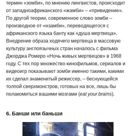
термин «зомби», по мнению лингвистов, происходит
от западноафриканского «жамби» – «привидение».
По другой теории, современное слово зомби –
производное от «нзамби», переводящегося с
африканского языка банту как «душа мертвеца».
Внедрение образа ходячего мертвеца в массовую
культуру англоязычных стран началось с фильма
Джорджа Ромеро «Ночь живых мертвецов» в 1968
году. С тех пор множество кинофильмов, сериалов и
видеоигр показывают зомби именно такими, какими
их сделал знаменитый режиссер, – беснующейся
толпой сверхмонстров, готовых на все, лишь бы
полакомиться вашими мозгами (
eat your brains
).
6. Банши или баньши