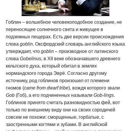
Гоблин – волшебное человекоподобное создание, не
переносящее солнечного света и живущее в
подземных пещерах. Есть две версии происхождения
слова
goblin
. Оксфордский словарь английского языка
утверждает, что
goblin
– производное от латинского
слова
Gobelinus
, в XII веке обозначавшего древнего
кельтского духа, который обитал в землях
нормандского города Эврё. Согласно другому
источнику, род гоблинов произошел от племени
гномов (
came from dwarf tribe
), вождя которого звали
Gob
(Гоб), а его подчиненных называли
Gob-lings
.
Гоблинов принято считать разновидностью фей, вот
только по внешнему виду они на своих сородичей
совсем не похожи: сморщенные, горбатые, с
заостренными когтями и зубами. В английской