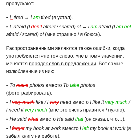
пропускают:
I
_
tired
→
I
am
tired
(я устал).
I
_
afraid (I
don’t
afraid / scared) of
→
I
am
afraid (I
am not
afraid / scared) of
(мне страшно / я боюсь).
Распространенными являются также ошибки, когда
употребляется «не то» слово, «не в том» значении,
меняется
порядок слов в предложении
. Вот самые
излюбленные из них:
To
make
photos
вместо
To
take
photos
(фотографировать).
I
very much
like / I
very
need
вместо
I like it
very much
/
I need it
very much
(мне это очень нравится / нужно).
He said
what
вместо
He said
that
(он сказал, что…).
I
forgot
my book at work
вместо
I
left
my book at work
(я
забыл книгу на работе).