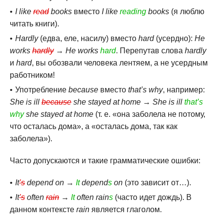
I like
read
books
вместо
I like
reading
books
(я люблю
читать книги).
Hardly
(едва, еле, насилу) вместо
hard
(усердно):
He
works
hardly
→
He works
hard
. Перепутав слова
hardly
и
hard
, вы обозвали человека лентяем, а не усердным
работником!
Употребление
because
вместо
that’s why
, например:
She is ill
because
she stayed at home
→
She is ill
that’s
why
she stayed at home
(т. е. «она заболела не потому,
что осталась дома», а «осталась дома, так как
заболела»).
Часто допускаются и такие грамматические ошибки:
It
’s
depend on
→
It
depend
s
on
(это зависит от…).
It
’s
often
rain
→
It
often rain
s
(часто идет дождь). В
данном контексте
rain
является глаголом.