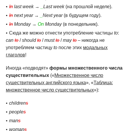
In
last week
→
_
Last week
(на прошлой неделе).
In
next year
→
_
Next year
(в будущем году).
In
Monday
→
On
Monday
(в понедельник).
Сюда же можно отнести употребление частицы
to
:
can
to
/
should
to
/
must
to
/
may
to
– никогда не
употребляем частицу
to
после этих
модальных
глаголов
!
Иногда «подводят»
формы множественного числа
существительных
(«
Множественное число
существительных английского языка
», «
Таблица:
множественное число существительных
»):
children
s
people
s
man
s
woman
s