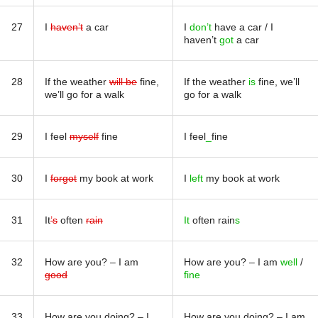
27
I
haven’t
a car
I
don’t
have a car / I
haven’t
got
a car
28
If the weather
will be
fine,
If the weather
is
fine, we’ll
we’ll go for a walk
go for a walk
29
I feel
myself
fine
I feel
_
fine
30
I
forgot
my book at work
I
left
my book at work
31
It
’s
often
rain
It
often rain
s
32
How are you? – I am
How are you? – I am
well
/
good
fine
33
How are you doing? – I
How are you doing? – I am