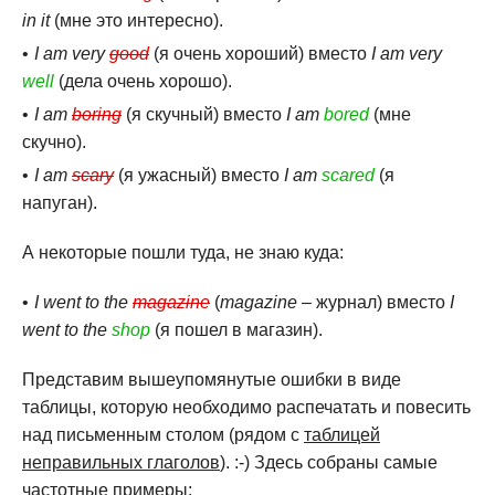
in it
(мне это интересно).
I am very
good
(я очень хороший) вместо
I am very
well
(дела очень хорошо).
I am
boring
(я скучный) вместо
I am
bored
(мне
скучно).
I am
scary
(я ужасный) вместо
I am
scared
(я
напуган).
А некоторые пошли туда, не знаю куда:
I went to the
magazine
(
magazine
– журнал) вместо
I
went to the
shop
(я пошел в магазин).
Представим вышеупомянутые ошибки в виде
таблицы, которую необходимо распечатать и повесить
над письменным столом (рядом с
таблицей
неправильных глаголов
). :-) Здесь собраны самые
частотные примеры: