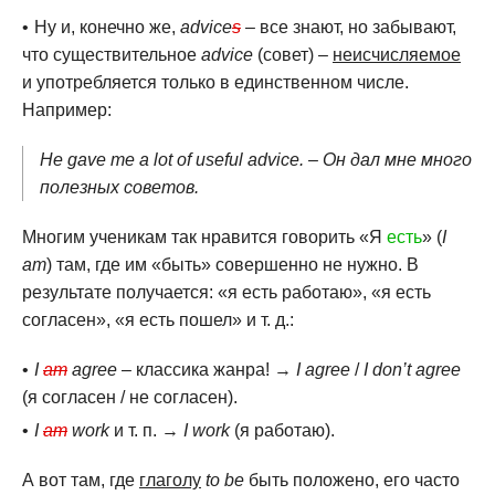
Ну и, конечно же,
advice
s
– все знают, но забывают,
что существительное
advice
(совет) –
неисчисляемое
и употребляется только в единственном числе.
Например:
He gave me a lot of useful advice. – Он дал мне много
полезных советов.
Многим ученикам так нравится говорить «Я
есть
» (
I
am
) там, где им «быть» совершенно не нужно. В
результате получается: «я есть работаю», «я есть
согласен», «я есть пошел» и т. д.:
I
am
agree
– классика жанра! →
I agree
/
I don’t agree
(я согласен / не согласен).
I
am
work
и т. п. →
I work
(я работаю).
А вот там, где
глаголу
to be
быть положено, его часто