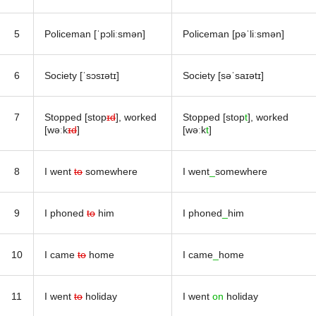
5
Policeman [ˈpɔliːsmən]
Policeman [pəˈliːsmən]
6
Society [ˈsɔsɪətɪ]
Society [səˈsaɪətɪ]
7
Stopped [stop
ɪd
], worked
Stopped [stop
t
], worked
[wəːk
ɪd
]
[wəːk
t
]
8
I went
to
somewhere
I went
_
somewhere
9
I phoned
to
him
I phoned
_
him
10
I came
to
home
I came
_
home
11
I went
to
holiday
I went
on
holiday