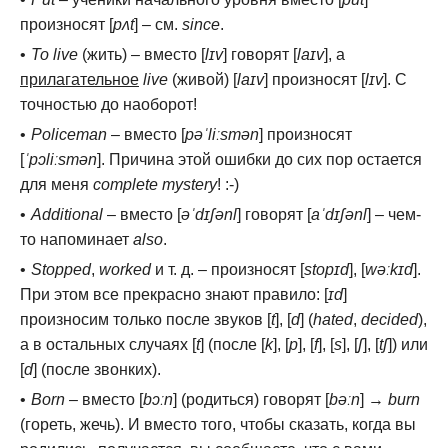
произносят [
pʌt
] – см.
since
.
To live
(жить) – вместо [
lɪv
] говорят [
laɪv
], а
прилагательное
live
(живой) [
laɪv
] произносят [
lɪv
]. С
точностью до наоборот!
Policeman
– вместо [
pəˈliːsmən
] произносят
[
ˈpɔliːsmən
]. Причина этой ошибки до сих пор остается
для меня
complete mystery
! :-)
Additional
– вместо [
əˈdɪʃənl
] говорят [
aˈdɪʃənl
] – чем-
то напоминает
also
.
Stopped
,
worked
и т. д. – произносят [
stopɪd
], [
wəːkɪd
].
При этом все прекрасно знают правило: [
ɪd
]
произносим только после звуков [
t
], [
d
] (
hated
,
decided
),
а в остальных случаях [
t
] (после [
k
], [
p
], [
f
], [
s
], [
ʃ
], [
tʃ
]) или
[
d
] (после звонких).
Born
– вместо [
bɔːn
] (родиться) говорят [
bəːn
] →
burn
(гореть, жечь). И вместо того, чтобы сказать, когда вы