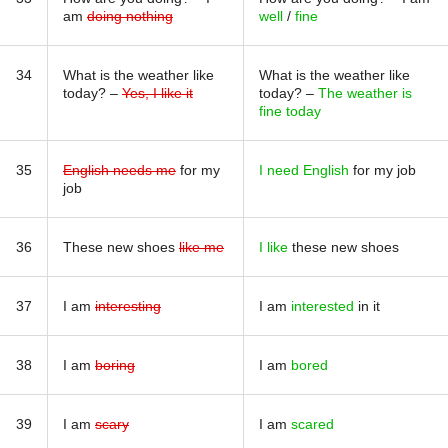
am
doing nothing
well
/
fine
34
What is the weather like
What is the weather like
today? –
Yes, I like it
today? –
The weather is
fine today
35
English needs me
for my
I need English
for my job
job
36
These new shoes
like me
I like
these new shoes
37
I am
interesting
I am
interested
in it
38
I am
boring
I am
bored
39
I am
scary
I am
scared