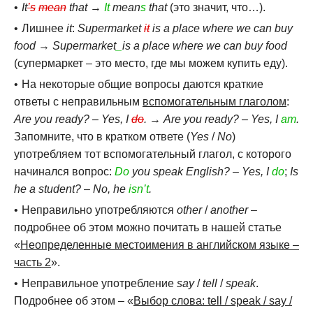
It
’s
mean
that
→
It
mean
s
that
(это значит, что…).
Лишнее
it
:
Supermarket
it
is a place where we can buy
food
→
Supermarket
_
is a place where we can buy food
(супермаркет – это место, где мы можем купить еду).
На некоторые общие вопросы даются краткие
ответы с неправильным
вспомогательным глаголом
:
Are you ready?
–
Yes, I
do
.
→
Are you ready?
–
Yes, I
am
.
Запомните, что в кратком ответе (
Yes
/
No
)
употребляем тот вспомогательный глагол, с которого
начинался вопрос:
Do
you speak English?
–
Yes, I
do
;
Is
he a student?
–
No, he
isn’t
.
Неправильно употребляются
other
/
another
–
подробнее об этом можно почитать в нашей статье
«
Неопределенные местоимения в английском языке –
часть 2
».
Неправильное употребление
say
/
tell
/
speak
.
Подробнее об этом – «
Выбор слова: tell / speak / say /