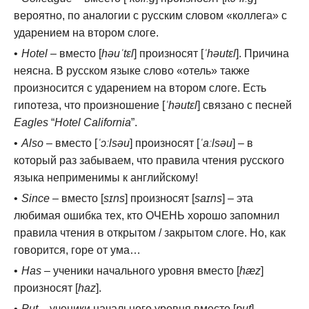
вероятно, по аналогии с русским словом «коллега» с
ударением на втором слоге.
Hotel
– вместо [
həuˈtɛl
] произносят [
ˈhəutɛl
]. Причина
неясна. В русском языке слово «отель» также
произносится с ударением на втором слоге. Есть
гипотеза, что произношение [
ˈhəutɛl
] связано с песней
Eagles
“
Hotel California
”.
Also
– вместо [
ˈɔːlsəu
] произносят [
ˈaːlsəu
] – в
который раз забываем, что правила чтения русского
языка неприменимы к английскому!
Since
– вместо [
sɪns
] произносят [
saɪns
] – эта
любимая ошибка тех, кто ОЧЕНЬ хорошо запомнил
правила чтения в открытом / закрытом слоге. Но, как
говорится, горе от ума…
Has
– ученики начального уровня вместо [
hæz
]
произносят [
haz
].
Put
– ученики начального уровня вместо [
put
]