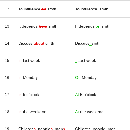
12
To influence
on
smth
To influence
_
smth
13
It depends
from
smth
It depends
on
smth
14
Discuss
about
smth
Discuss
_
smth
15
In
last week
_
Last week
16
In
Monday
On
Monday
17
In
5 o’clock
At
5 o’clock
18
In
the weekend
At
the weekend
19
Children
s
, people
s
, man
s
,
Children, people, men,