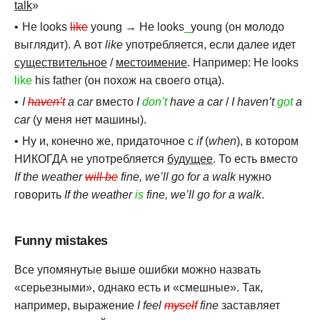
talk
»
He looks
like
young → He looks
_
young (он молодо
выглядит). А вот
like
употребляется, если далее идет
существительное
/
местоимение
. Например: He looks
like
his father (он похож на своего отца).
I
haven’t
a car
вместо
I
don’t
have a car
/
I haven’t
got
a
car
(у меня нет машины).
Ну и, конечно же, придаточное с
if
(
when
), в котором
НИКОГДА не употребляется
будущее
. То есть вместо
If the weather
will be
fine, we’ll go for a walk
нужно
говорить
If the weather
is
fine, we’ll go for a walk
.
Funny mistakes
Все упомянутые выше ошибки можно назвать
«серьезными», однако есть и «смешные». Так,
например, выражение
I feel
myself
fine
заставляет