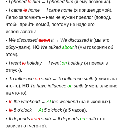
I phoned
to
him
→
I phoned him
(я ему позвонил).
I came
to
home
→
I came home
(я пришел домой).
Легко запомнить – нам не нужен предлог (повод),
чтобы прийти домой, поэтому не надо его
использовать!
We discussed
about
it
→
We discussed it
(мы это
обсуждали).
НО
We talked
about
it
(мы говорили об
этом).
I went
to
holiday
→
I went
on
holiday
(я поехал в
отпуск).
To influence
on
smth
→
To influence smth
(влиять на
что-то).
НО
To have influence
on
smth
(иметь влияние
на что-то).
In
the weekend
→
At
the weekend
(на выходных).
In
5 o’clock
→
At
5 o’clock
(в 5 часов).
It depends
from
smth
→
It depends
on
smth
(это
зависит от чего-то).