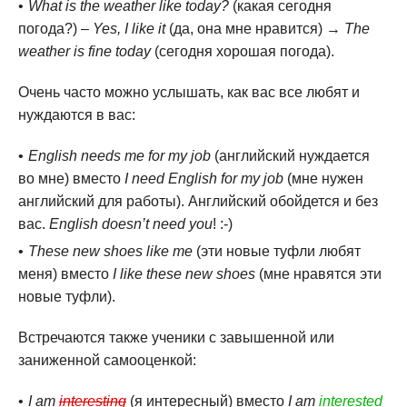
What is the weather like today?
(какая сегодня
погода?) –
Yes, I like it
(да, она мне нравится) →
The
weather is fine today
(сегодня хорошая погода).
Очень часто можно услышать, как вас все любят и
нуждаются в вас:
English needs me for my job
(английский нуждается
во мне) вместо
I need English for my job
(мне нужен
английский для работы). Английский обойдется и без
вас.
English doesn’t need you
! :-)
These new shoes like me
(эти новые туфли любят
меня) вместо
I like these new shoes
(мне нравятся эти
новые туфли).
Встречаются также ученики с завышенной или
заниженной самооценкой:
I am
interesting
(я интересный) вместо
I am
interested