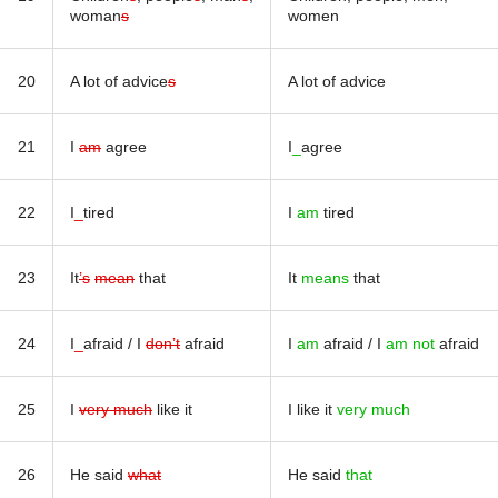
woman
s
women
20
A lot of advice
s
A lot of advice
21
I
am
agree
I
_
agree
22
I
_
tired
I
am
tired
23
It
’s
mean
that
It
means
that
24
I
_
afraid / I
don’t
afraid
I
am
afraid / I
am not
afraid
25
I
very much
like it
I like it
very much
26
He said
what
He said
that