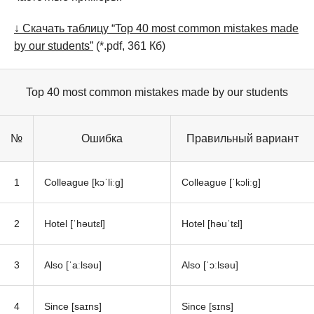
↓ Скачать таблицу “Top 40 most common mistakes made
by our students”
(*.pdf, 361 Кб)
Top 40 most common mistakes made by our students
№
Ошибка
Правильный вариант
1
Colleague [kɔˈliːg]
Colleague [ˈkɔliːg]
2
Hotel [ˈhəutɛl]
Hotel [həuˈtɛl]
3
Also [ˈaːlsəu]
Also [ˈɔːlsəu]
4
Since [saɪns]
Since [sɪns]