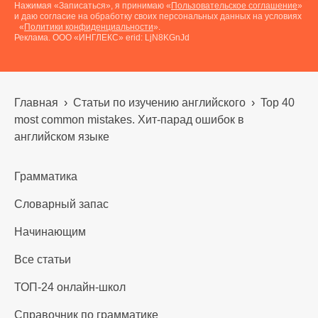
Нажимая «Записаться», я принимаю «
Пользовательское соглашение
»
и даю согласие на обработку своих персональных данных на условиях
«
Политики конфиденциальности
».
Реклама. ООО «ИНГЛЕКС» erid: LjN8KGnJd
Главная
›
Статьи по изучению английского
›
Top 40
most common mistakes. Хит-парад ошибок в
английском языке
Грамматика
Словарный запас
Начинающим
Все статьи
ТОП-24 онлайн-школ
Справочник по грамматике