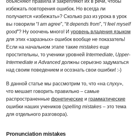
объясняют правила и закрепляют их в речи, чтобы
избежать повторения ошибок. Но всегда ли
получается «избежать»? Сколько раз из урока в урок
вы говорили “
I am agree
”, “
It depends from
”, “
I feel myself
good
”? Ну ооочень много! И
уровень владения языком
для этих «заразных» ошибок вообще не показатель!
Если на начальном этапе такие
mistakes
еще
простительны, то ученики уровней
Intermediate
,
Upper-
Intermediate
и
Advanced
должны серьезно задуматься
над своим поведением и осознать свои ошибки! :-)
В данной статье мы рассмотрим то, что «на слуху»,
что мешает говорить правильно – самые
распространенные
фонетические
и
грамматические
ошибки наших учеников (
spelling mistakes
– это тема
для отдельного разговора).
Pronunciation mistakes