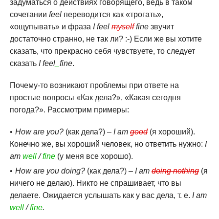
задуматься о действиях говорящего, ведь в таком
сочетании
feel
переводится как «трогать»,
«ощупывать» и фраза
I feel
myself
fine
звучит
достаточно странно, не так ли? :-) Если же вы хотите
сказать, что прекрасно себя чувствуете, то следует
сказать
I feel
_
fine
.
Почему-то возникают проблемы при ответе на
простые вопросы «Как дела?», «Какая сегодня
погода?». Рассмотрим примеры:
How are you?
(как дела?) –
I am
good
(я хороший).
Конечно же, вы хороший человек, но ответить нужно:
I
am
well
/
fine
(у меня все хорошо).
How are you doing?
(как дела?) –
I am
doing nothing
(я
ничего не делаю). Никто не спрашивает, что вы
делаете. Ожидается услышать как у вас дела, т. е.
I am
well
/
fine
.