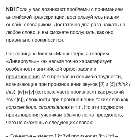
NB!
Если у вас возникают проблемы с пониманием
английской транскрипции
, воспользуйтесь нашим
онлайн-словариком. Достаточно два раза нажать на
любое слово, и вы сможете послушать, как оно
правильно произносится.
Пословица «Пишем «Манчестер», а говорим
«Ливерпуль»» как нельзя точно характеризует
особенности
английской орфографии
и
произношения
. И я прекрасно понимаю трудности,
возникающие при произношении звуков [
θ
] и [
ð
] (
think
/
this
), [
w
] и [
v
] (которые часто произносят как русский
звук [в]), сложности при произношении таких слов как
conscientious
,
circumstances
и т. п. Но эти трудности
произношения ученикам обычно легко преодолеть,
чего не скажешь о следующих словах:
Colleague
– вместо [
ˈkɔliːg
] произносят [
kɔˈliːg
] –