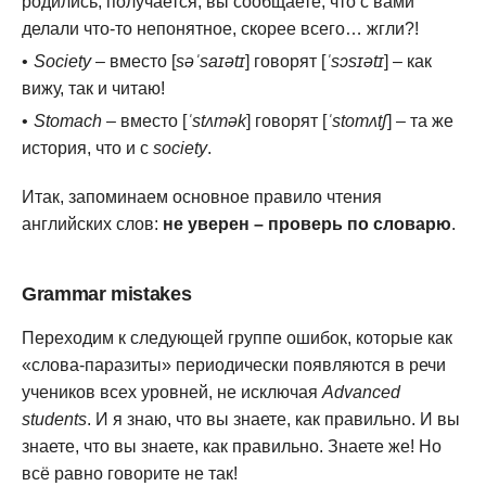
родились, получается, вы сообщаете, что с вами
делали что-то непонятное, скорее всего… жгли?!
Society
– вместо [
səˈsaɪətɪ
] говорят [
ˈsɔsɪətɪ
] – как
вижу, так и читаю!
Stomach
– вместо [
ˈstʌmək
] говорят [
ˈstomʌtʃ
] – та же
история, что и с
society
.
Итак, запоминаем основное правило чтения
английских слов:
не уверен – проверь по словарю
.
Grammar mistakes
Переходим к следующей группе ошибок, которые как
«слова-паразиты» периодически появляются в речи
учеников всех уровней, не исключая
Advanced
students
. И я знаю, что вы знаете, как правильно. И вы
знаете, что вы знаете, как правильно. Знаете же! Но
всё равно говорите не так!