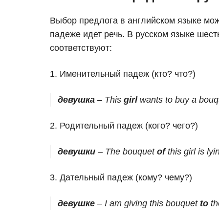
Выбор предлога в английском языке може
падеже идет речь. В русском языке шест
соответствуют:
1. Именительный падеж (кто? что?)
девушка
– This
girl
wants to buy a bouq
2. Родительный падеж (кого? чего?)
девушки
– The bouquet
of
this girl is ly
3. Дательный падеж (кому? чему?)
девушке
– I am giving this bouquet
to
th