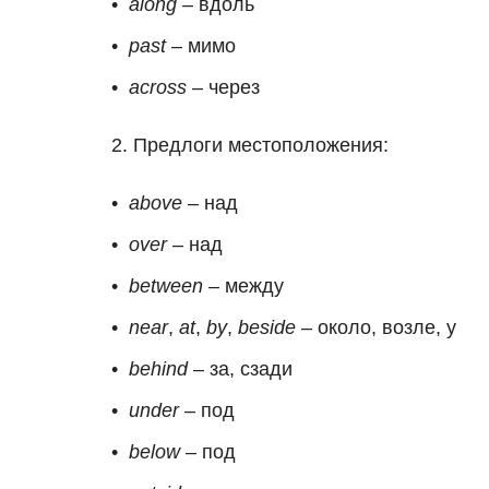
along
– вдоль
past
– мимо
across
– через
Предлоги местоположения:
above
– над
over
– над
between
– между
near
,
at
,
by
,
beside
– около, возле, у
behind
– за, сзади
under
– под
below
– под