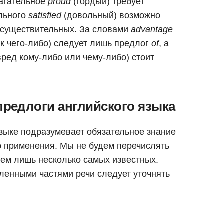
лагательное
proud
(гордый) требует
ельного
satisfied
(довольный) возможно
и существительных. За словами
advantage
к чего-либо) следует лишь предлог
of
, а
вред кому-либо или чему-либо) стоит
редлоги английского языка
зыке подразумевает обязательное знание
р применения. Мы не будем перечислять
вем лишь несколько самых известных.
еленными частями речи следует уточнять