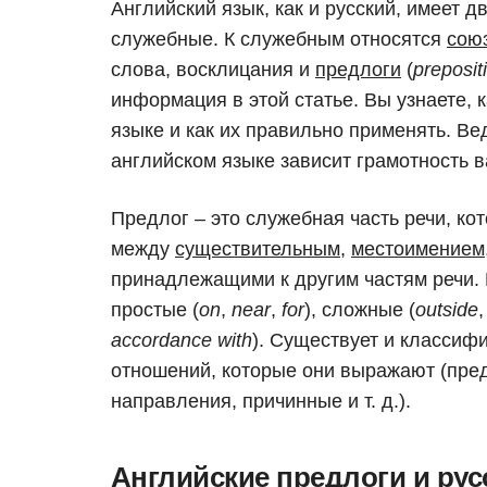
Английский язык, как и русский, имеет д
служебные. К служебным относятся
сою
слова, восклицания и
предлоги
(
preposit
информация в этой статье. Вы узнаете, 
языке и как их правильно применять. Ве
английском языке зависит грамотность в
Предлог – это служебная часть речи, ко
между
существительным
,
местоимением
принадлежащими к другим частям речи. 
простые (
on
,
near
,
for
), сложные (
outside
accordance with
). Существует и классиф
отношений, которые они выражают (пре
направления, причинные и т. д.).
Английские предлоги и рус