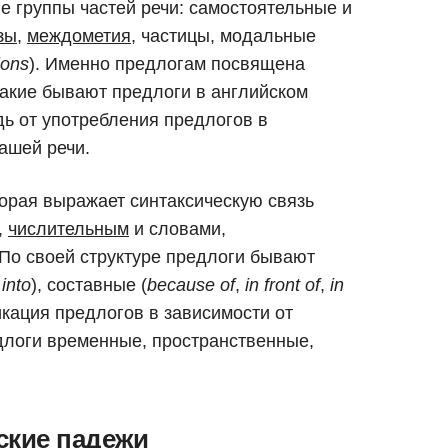
ве группы частей речи: самостоятельные и
зы
,
междометия
, частицы, модальные
ions
). Именно предлогам посвящена
какие бывают предлоги в английском
дь от употребления предлогов в
ашей речи.
торая выражает синтаксическую связь
,
числительным
и словами,
По своей структуре предлоги бывают
,
into
), составные (
because of
,
in front of
,
in
икация предлогов в зависимости от
длоги временные, пространственные,
ские падежи