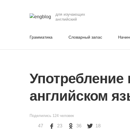
для изучающих
английский
Грамматика
Словарный запас
Начи
Употребление 
английском яз
Поделились
124
человек
47
23
36
18