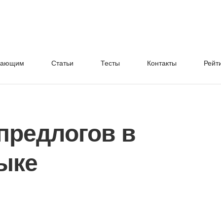
нающим
Cтатьи
Тесты
Контакты
Рейт
предлогов в
ыке