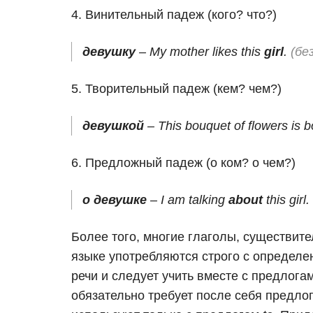
4. Винительный падеж (кого? что?)
девушку
– My mother likes this
girl
.
(бе
5. Творительный падеж (кем? чем?)
девушкой
– This bouquet of flowers is 
6. Предложный падеж (о ком? о чем?)
о девушке
– I am talking
about
this girl.
Более того, многие глаголы, существит
языке употребляются строго с определе
речи и следует учить вместе с предлога
обязательно требует после себя предло