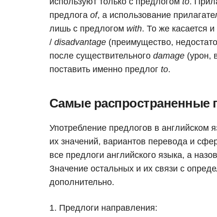
используют только с предлогом
to
. При
предлога
of
, а использование прилагат
лишь с предлогом
with
. То же касается 
/
disadvantage
(преимущество, недостато
после существительного
damage
(урон, 
поставить именно предлог
to
.
Самые распространенные п
Употребление предлогов в английском я
их значений, вариантов перевода и сфе
все предлоги английского языка, а назо
Значение остальных и их связи с опред
дополнительно.
Предлоги направления: