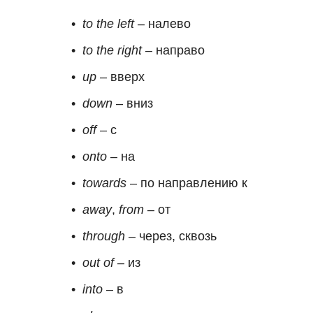
to the left
– налево
to the right
– направо
up
– вверх
down
– вниз
off
– с
onto
– на
towards
– по направлению к
away
,
from
– от
through
– через, сквозь
out of
– из
into
– в