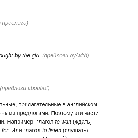
з предлога)
bought
by
the girl.
(предлоги by/with)
(предлоги about/of)
ельные, прилагательные в английском
нными предлогами. Поэтому эти части
ми. Например: глагол
to wait
(ждать)
г
for
. Или глагол
to listen
(слушать)