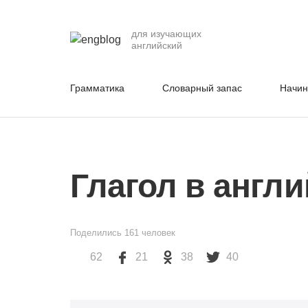
для изучающих
английский
Грамматика
Словарный запас
Начи
Глагол в англ
Поделились
161
человек
62
21
38
40