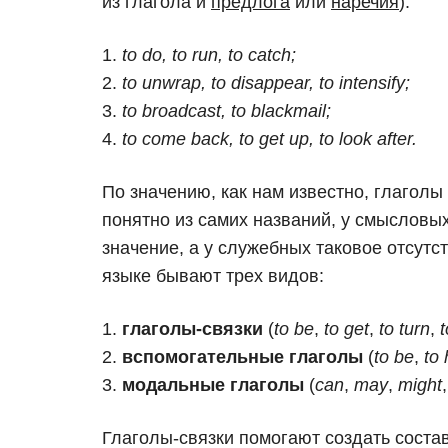
из глагола и
предлога
или
наречия
).
to do, to run, to catch;
to unwrap, to disappear, to intensify;
to broadcast, to blackmail;
to come back, to get up, to look after.
По значению, как нам известно, глагол
понятно из самих названий, у смысловы
значение, а у служебных таковое отсутс
языке бывают трех видов:
глаголы-связки
(
to be
,
to get
,
to turn
,
вспомогательные глаголы
(
to be
,
to
модальные глаголы
(
can
,
may
,
might
Глаголы-связки помогают создать соста