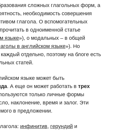
бразования сложных глагольных форм, а
ятность, необходимость совершения
тивом глагола. О вспомогательных
 прочитать в одноименной статье
м языке
»), о модальных – в общей
аголы в английском языке
»). Но
каждый отдельно, поэтому на блоге есть
льных статей.
глийском языке может быть
ида
. А еще он может работать в
трех
используются только личные формы
ло, наклонение, время и залог. Эти
емого в предложении.
глагола:
инфинитив
,
герундий
и