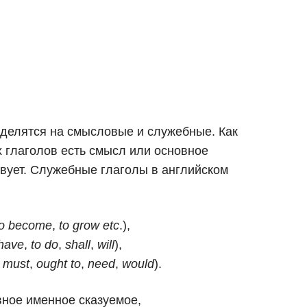
ы делятся на смысловые и служебные. Как
х глаголов есть смысл или основное
твует. Служебные глаголы в английском
to become
,
to grow etc
.),
 have
,
to do
,
shall
,
will
),
,
must
,
ought to
,
need
,
would
).
вное именное сказуемое,