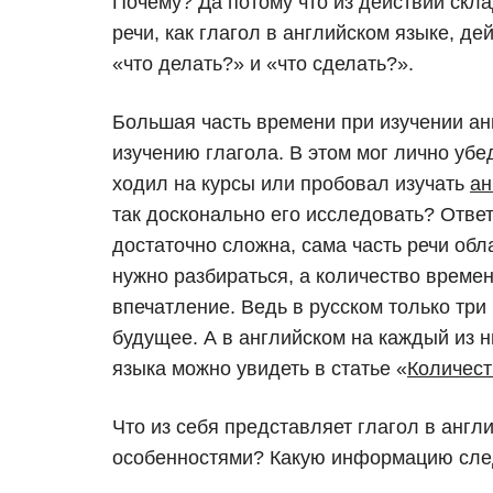
Почему? Да потому что из действий скла
речи, как глагол в английском языке, де
«что делать?» и «что сделать?».
Большая часть времени при изучении а
изучению глагола. В этом мог лично убе
ходил на курсы или пробовал изучать
ан
так досконально его исследовать? Ответ
достаточно сложна, сама часть речи обл
нужно разбираться, а количество време
впечатление. Ведь в русском только тр
будущее. А в английском на каждый из н
языка можно увидеть в статье «
Количест
Что из себя представляет глагол в англ
особенностями? Какую информацию след