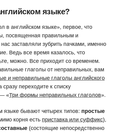
английском языке?
л в английском языке», первое, что
лы, посвященная правильным и
нас заставляли зубрить пачками, именно
е. Ведь все время казалось, что
ьте, можно. Все приходит со временем.
авильные глаголы от неправильных, вам
ые и неправильные глаголы английского
 сразу переходите к списку
 — «
Три формы неправильных глаголов
».
ом языке бывают четырех типов:
простые
мимо корня есть
приставка или суффикс
),
составные
(состоящие непосредственно