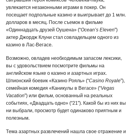
увлекается незаконными играми в покер. Он
посещает подпольные казино и выигрывает до 1 млн.
долларов в месяц. После съемок в фильме
«Одиннадцать друзей Оушена» (“
Ocean’s Eleven
”)
актер Джордж Клуни стал совладельцем одного из
казино в Лас-Вегасе.
Возможно, овладев необходимым запасом лексики,
вы с удовольствием посмотрите фильмы на
английском языке о казино и азартных играх.
Шпионский боевик «Казино Рояль» (“
Casino Royale
”),
семейная комедия «Каникулы в Вегасе» (“
Vegas
Vacation
”) или фильм, основанный на реальных
событиях, «Двадцать одно» (“21”). Какой бы из них вы
ни выбрали, просмотр будет одинаково приятным и
полезным.
Тема азартных развлечений нашла свое отражение и