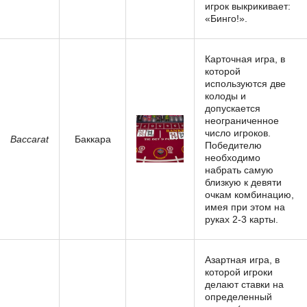
игрок выкрикивает:
«Бинго!».
Карточная игра, в
которой
используются две
колоды и
допускается
неограниченное
число игроков.
Baccarat
Баккара
Победителю
необходимо
набрать самую
близкую к девяти
очкам комбинацию,
имея при этом на
руках 2-3 карты.
Азартная игра, в
которой игроки
делают ставки на
определенный