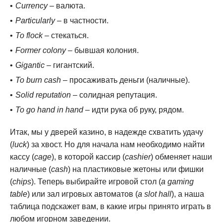
Currency
– валюта.
Particularly
– в частности.
To flock
– стекаться.
Former colony
– бывшая колония.
Gigantic
– гигантский.
To burn cash
– просаживать деньги (наличные).
Solid reputation
– солидная репутация.
To go hand in hand
– идти рука об руку, рядом.
Итак, мы у дверей казино, в надежде схватить удачу
(
luck
) за хвост. Но для начала нам необходимо найти
кассу (
cage
), в которой кассир (
cashier
) обменяет наши
наличные (
cash
) на пластиковые жетоны или фишки
(
chips
). Теперь выбирайте игровой стол (
a gaming
table
) или зал игровых автоматов (
a slot hall
), а наша
таблица подскажет вам, в какие игры принято играть в
любом игорном заведении.