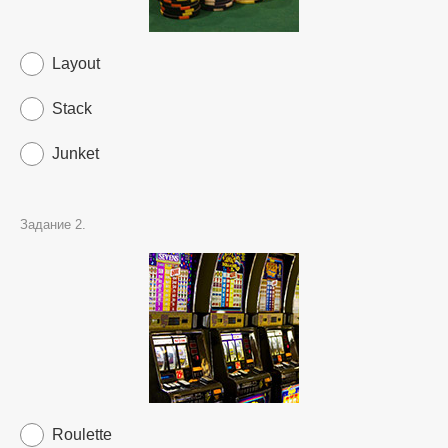
Layout
Stack
Junket
Задание 2.
Roulette