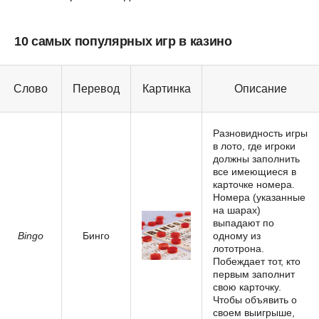
10 самых популярных игр в казино
Слово
Перевод
Картинка
Описание
Разновидность игры
в лото, где игроки
должны заполнить
все имеющиеся в
карточке номера.
Номера (указанные
на шарах)
выпадают по
Bingo
Бинго
одному из
лототрона.
Побеждает тот, кто
первым заполнит
свою карточку.
Чтобы объявить о
своем выигрыше,