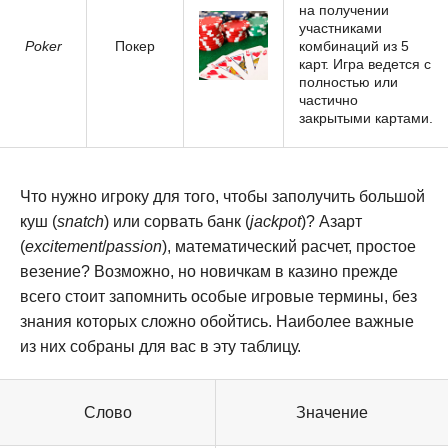
на получении
участниками
Poker
Покер
комбинаций из 5
карт. Игра ведется с
полностью или
частично
закрытыми картами.
Что нужно игроку для того, чтобы заполучить большой
куш (
snatch
) или сорвать банк (
jackpot
)? Азарт
(
excitement
/
passion
), математический расчет, простое
везение? Возможно, но новичкам в казино прежде
всего стоит запомнить особые игровые термины, без
знания которых сложно обойтись. Наиболее важные
из них собраны для вас в эту таблицу.
Слово
Значение