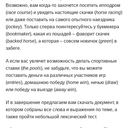
Возможно, вам когда-то захочется посетить ипподром
(
race course
) и увидеть настоящие скачки (
horse racing
)
или даже поставить на самого опытного наездника
(
jockey
). Только сперва поинтересуйтесь у букмекера
(
bookmaker
), какая из лошадей – фаворит скачек
(
backed horse
), а которая – совсем новичок (
green
) в
забеге.
A если вас увлечет возможность делать спортивные
ставки (
the pools
), не забудьте, что вы можете
поставить деньги на различных участников игр
(
entries
), домашнюю победу (
home win
), ничью (
draw
)
или победу на выезде (
away win
).
И в завершение предлагаем вам скачать документ, в
котором собраны все слова и выражения по теме, а
также пройти небольшой лексический тест.