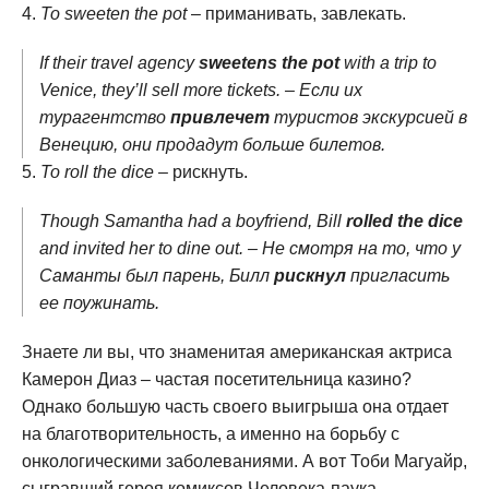
To sweeten the pot
– приманивать, завлекать.
If their travel agency
sweetens the pot
with a trip to
Venice, they’ll sell more tickets. – Если их
турагентство
привлечет
туристов экскурсией в
Венецию, они продадут больше билетов.
To roll the dice
– рискнуть.
Though Samantha had a boyfriend, Bill
rolled the dice
and invited her to dine out. – Не смотря на то, что у
Саманты был парень, Билл
рискнул
пригласить
ее поужинать.
Знаете ли вы, что знаменитая американская актриса
Камерон Диаз – частая посетительница казино?
Однако большую часть своего выигрыша она отдает
на благотворительность, а именно на борьбу с
онкологическими заболеваниями. А вот Тоби Магуайр,
сыгравший героя комиксов Человека-паука,