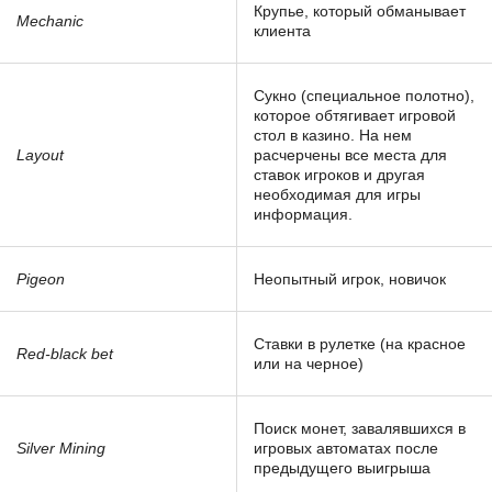
Крупье, который обманывает
Mechanic
клиента
Сукно (специальное полотно),
которое обтягивает игровой
стол в казино. На нем
Layout
расчерчены все места для
ставок игроков и другая
необходимая для игры
информация.
Pigeon
Неопытный игрок, новичок
Ставки в рулетке (на красное
Red-black bet
или на черное)
Поиск монет, завалявшихся в
Silver Mining
игровых автоматах после
предыдущего выигрыша