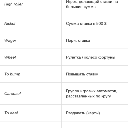
Игрок, делающий ставки на
High roller
большие суммы
Nickel
Сумма ставки в 500 $
Wager
Пари, ставка
Wheel
Рулетка / колесо фортуны
To bump
Повышать ставку
Группа игровых автоматов,
Carousel
расставленных по кругу
To deal
Раздавать (карты)