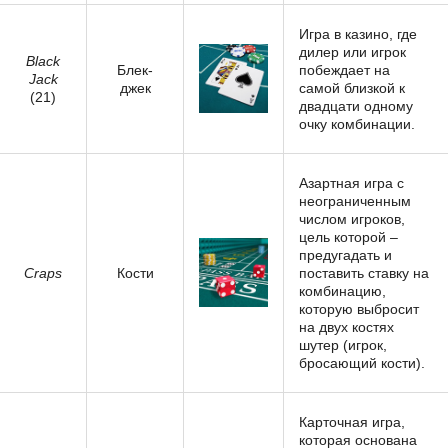
Игра в казино, где
дилер или игрок
Black
Блек-
побеждает на
Jack
джек
самой близкой к
(21)
двадцати одному
очку комбинации.
Азартная игра с
неограниченным
числом игроков,
цель которой –
предугадать и
Craps
Кости
поставить ставку на
комбинацию,
которую выбросит
на двух костях
шутер (игрок,
бросающий кости).
Карточная игра,
которая основана