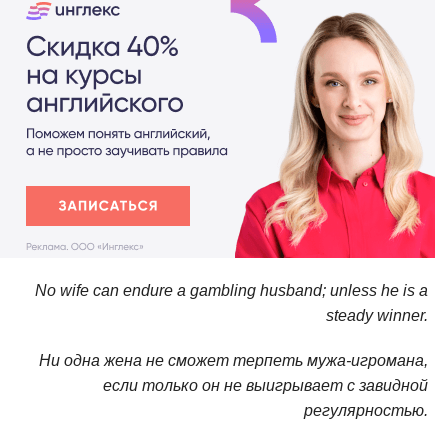
No wife can endure a gambling husband; unless he is a
steady winner.
Ни одна жена не сможет терпеть мужа-игромана,
если только он не выигрывает с завидной
регулярностью.