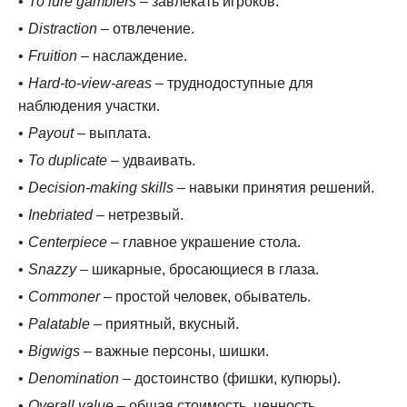
To lure gamblers
– завлекать игроков.
Distraction
– отвлечение.
Fruition
– наслаждение.
Hard-to-view-areas
– труднодоступные для
наблюдения участки.
Payout
– выплата.
To duplicate
– удваивать.
Decision-making skills
– навыки принятия решений.
Inebriated
– нетрезвый.
Centerpiece
– главное украшение стола.
Snazzy
– шикарные, бросающиеся в глаза.
Commoner
– простой человек, обыватель.
Palatable
– приятный, вкусный.
Bigwigs
– важные персоны, шишки.
Denomination
– достоинство (фишки, купюры).
Overall value
– общая стоимость, ценность.