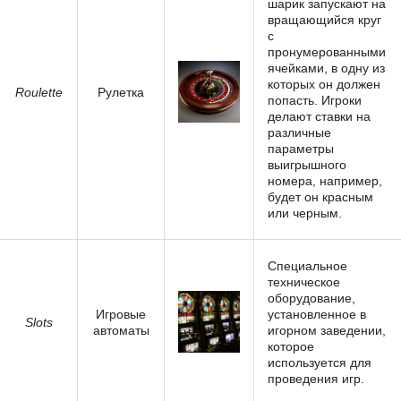
шарик запускают на
вращающийся круг
с
пронумерованными
ячейками, в одну из
которых он должен
Roulette
Pулетка
попасть. Игроки
делают ставки на
различные
параметры
выигрышного
номера, например,
будет он красным
или черным.
Специальное
техническое
оборудование,
Игровые
установленное в
Slots
автоматы
игорном заведении,
которое
используется для
проведения игр.