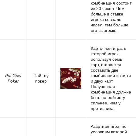
комбинация состоит
из 20 чисел. Чем
больше в ставке
игрока совпало
чисел, тем больше
его выигрыш.
Карточная игра, в
которой игрок,
используя семь
карт, старается
составить две
Pai Gow
Пай гоу
комбинации из пяти
Poker
покер
и двух карт.
Полученная
комбинация должна
быть по рейтингу
сильнее, чем у
противника.
Азартная игра, по
условиям которой