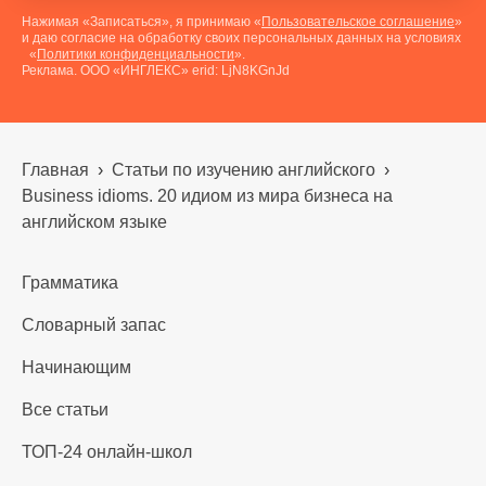
Нажимая «Записаться», я принимаю «
Пользовательское соглашение
»
и даю согласие на обработку своих персональных данных на условиях
«
Политики конфиденциальности
».
Реклама. ООО «ИНГЛЕКС» erid: LjN8KGnJd
Главная
›
Статьи по изучению английского
›
Business idioms. 20 идиом из мира бизнеса на
английском языке
Грамматика
Словарный запас
Начинающим
Все статьи
ТОП-24 онлайн-школ