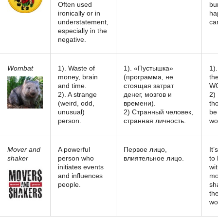
Often used
bu
ironically or in
ha
understatement,
ca
especially in the
negative.
Wombat
1). Waste of
1). «Пустышка»
1).
money, brain
(программа, не
th
and time.
стоящая затрат
W
2). A strange
денег, мозгов и
2)
(weird, odd,
времени).
th
unusual)
2) Странный человек,
be
person.
странная личность.
wo
Mover and
A powerful
Первое лицо,
It’
shaker
person who
влиятельное лицо.
to
initiates events
wi
and influences
mo
people.
sh
th
wo