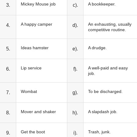
Mickey Mouse job
A bookkeeper.
3.
c).
A happy camper
An exhausting, usually
4.
d).
competitive routine.
Ideas hamster
A drudge.
5.
e).
Lip service
A well-paid and easy
6.
f).
job.
Wombat
To be discharged.
7.
g).
Mover and shaker
A slapdash job.
8.
h).
Get the boot
Trash, junk.
9.
i).