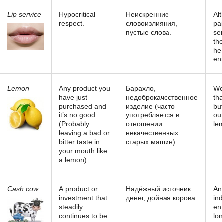
Lip service
Hypocritical
Неискренние
Al
respect.
словоизлияния,
pai
пустые слова.
se
the
he
en
Lemon
Any product you
Барахло,
We
have just
недоброкачественное
th
purchased and
изделие (часто
but
it’s no good.
употребляется в
ou
(Probably
отношении
le
leaving a bad or
некачественных
bitter taste in
старых машин).
your mouth like
a lemon).
Cash cow
А product or
Надёжный источник
An
investment that
денег, дойная корова.
in
steadily
en
continues to be
lo