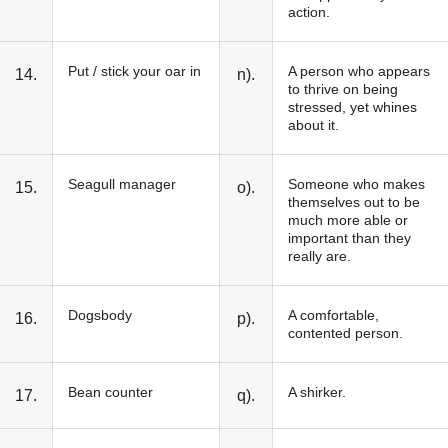
action.
Put / stick your oar in
A person who appears
14.
n).
to thrive on being
stressed, yet whines
about it.
Seagull manager
Someone who makes
15.
o).
themselves out to be
much more able or
important than they
really are.
Dogsbody
A comfortable,
16.
p).
contented person.
Bean counter
A shirker.
17.
q).