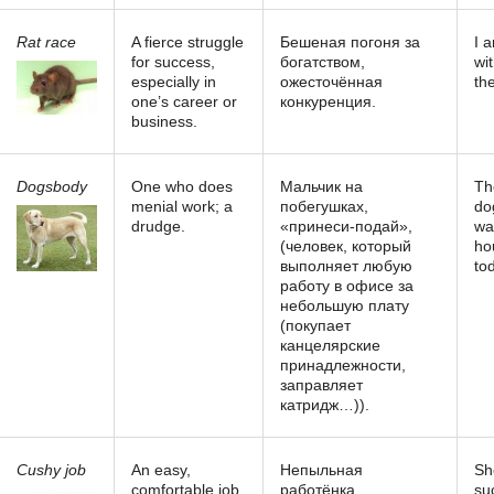
Rat race
A fierce struggle
Бешеная погоня за
I 
for success,
богатством,
wi
especially in
ожесточённая
the
one’s career or
конкуренция.
business.
Dogsbody
One who does
Мальчик на
Th
menial work; a
побегушках,
do
drudge.
«принеси-подай»,
wa
(человек, который
ho
выполняет любую
to
работу в офисе за
небольшую плату
(покупает
канцелярские
принадлежности,
заправляет
катридж…)).
Сushy job
An easy,
Непыльная
Sh
comfortable job.
работёнка,
su