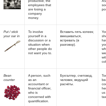
productive; the
AS
employees that
so
are losing a
po
company
money.
Put / stick
To involve
Вставить пять копеек;
Yo
your oar in
yourself in a
вмешиваться,
sh
discussion or a
встревать (в
ha
situation when
разговор).
yo
other people do
wh
not want you to.
we
wi
co
Bean
A person, such
Бухгалтер, счетовод,
To
counter
as an
человек, ведущий
be
accountant or
расчёты.
co
financial officer,
he
who is
us
concerned with
ta
quantification.