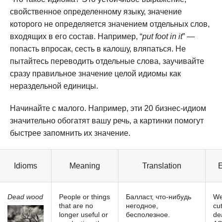
свойственное определенному языку, значение
которого не определяется значением отдельных слов,
входящих в его состав. Например, “
put foot in it
” —
попасть впросак, сесть в калошу, вляпаться. Не
пытайтесь переводить отдельные слова, заучивайте
сразу правильное значение целой идиомы как
нераздельной единицы.
Начинайте с малого. Например, эти 20 бизнес-идиом
значительно обогатят вашу речь, а картинки помогут
быстрее запомнить их значение.
Idioms
Meaning
Translation
Dead wood
People or things
Балласт, что-нибудь
We
that are no
негодное,
cu
longer useful or
бесполезное.
de