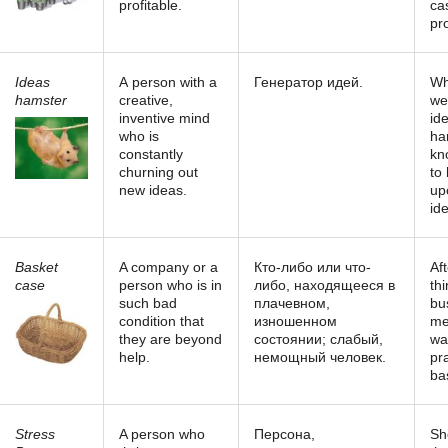
profitable.
ca
pr
Ideas
А person with a
Генератор идей.
Wh
hamster
creative,
we
inventive mind
id
who is
ha
constantly
kn
churning out
to 
new ideas.
up
id
Basket
A company or a
Кто-либо или что-
Aft
case
person who is in
либо, находящееся в
thi
such bad
плачевном,
bu
condition that
изношенном
me
they are beyond
состоянии; слабый,
wa
help.
немощный человек.
pra
ba
Stress
A person who
Персона,
Sh