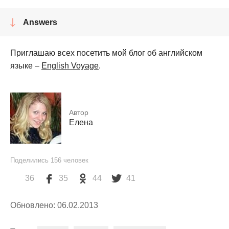
Answers
Приглашаю всех посетить мой блог об английском
языке –
English Voyage
.
Автор
Елена
Поделились
156
человек
36
35
44
41
Обновлено: 06.02.2013