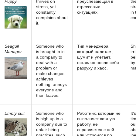
Puppy
thrives on
преуспевающая в
th
stress, yet
стрессовых
st
constantly
ситуациях.
in 
complains about
co
it.
Seagull
Someone who
Тип менеджера,
Sh
Manager
is brought to in
который налетает,
irr
a company to
шумит и улетает,
be
deal with a
оставляя после себя
by
problem or
разруху и хаос.
ma
make changes,
achieves
nothing, annoys
everyone and
then leaves.
Empty suit
Someone who
Работник, который не
It’
is high up in a
выполняет важную
ti
company due to
работу, не
ou
unfair hiring
справляется с ней
ab
practices, such
или устроился по
ine