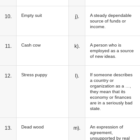
Empty suit
A steady dependable
10.
j).
source of funds or
income.
Cash cow
A person who is
11.
k).
employed as a source
of new ideas.
Stress puppy
If someone describes
12.
l).
a country or
organization as a …,
they mean that its
economy or finances
are in a seriously bad
state.
Dead wood
An expression of
13.
m).
agreement,
unsupported by real