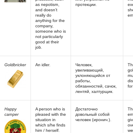
as nepotism,
протекции.
ex
and doesn’t
sh
really do
em
anything for the
company,
someone who is
not particularly
good at their
job.
Goldbricker
An idler.
Человек,
Th
увиливающий,
go
уклоняющийся от
mu
работы,
di
обязанностей, сачок,
for
лентяй, халтурщик.
Happy
A person who is
Достаточно
Th
camper
pleased with the
довольный собой
em
situation in
человек (иронич.).
gi
which s/he finds
ov
him / herself.
we