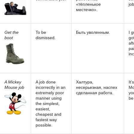
«тёпленькое
job
местечко».
Get the
To be
Быть уволенным.
I 
boot
dismissed.
go
aft
pai
inc
A Mickey
A job done
Халтура,
It’
Mouse job
incorrectly in an
несерьезная, наспех
Mo
extremely poor
сделанная работа.
yo
manner using
be
the simplest,
easiest,
cheapest and
fastest way
possible.