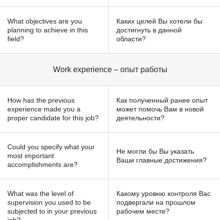
What objectives are you
Каких целей Вы хотели бы
planning to achieve in this
достигнуть в данной
field?
области?
Work experience – опыт работы
How has the previous
Как полученный ранее опыт
experience made you a
может помочь Вам в новой
proper candidate for this job?
деятельности?
Could you specify what your
Не могли бы Вы указать
most important
Ваши главные достижения?
accomplishments are?
What was the level of
Какому уровню контроля Вас
supervision you used to be
подвергали на прошлом
subjected to in your previous
рабочем месте?