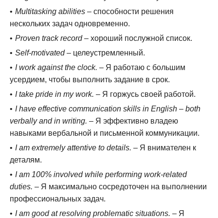
Multitasking abilities
– способности решения
нескольких задач одновременно.
Proven track record
– хороший послужной список.
Self-motivated
– целеустремленный.
I work against the clock.
– Я работаю с большим
усердием, чтобы выполнить задание в срок.
I take pride in my work.
– Я горжусь своей работой.
I have effective communication skills in English
–
both
verbally and in writing.
– Я эффективно владею
навыками вербальной и письменной коммуникации.
I am extremely attentive to details.
– Я внимателен к
деталям.
I am 100% involved while performing work-related
duties.
– Я максимально сосредоточен на выполнении
профессиональных задач.
I am good at resolving problematic situations.
– Я