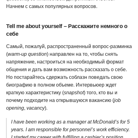
Начнем с самых популярных вопросов.
Tell me about yourself – Расскажите немного о
себе
Самый, пожалуй, распространенный вопрос-разминка
(
warm-up question
) направлен на то, чтобы снять
напряжение, настроиться на необходимый формат
общения и дать вам возможность рассказать о себе.
Но постарайтесь сдержать соблазн поведать свою
биографию в полном объеме. Интервьюер ждет
краткую характеристику (
snapshot
) того, кто вы и
почему подходите на открывшуюся вакансию (
job
opening
,
vacancy
).
I have been working as a manager at McDonald’s for 5
years. I am responsible for personnel’s work efficiency.
I started my career with fulfilling a cashier’s position