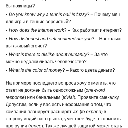
бы ножницы?
Do you know why a tennis ball is fuzzy
? – Почему мяч
для игры в теннис ворсистый?
How does the Internet work
? – Как работает интернет?
How dishonest and self-centered are you
? – Насколько
вы лживый эгоист?
What is there to dislike about humanity
? – За что
можно недолюбливать человечество?
What is the color of money
? – Какого цвета деньги?
На примере последнего вопроса хочу отметить, что
ответ не должен быть односложным (
one-word
response
) или банальным (
trivial
). Проявите смекалку.
Допустим, если у вас есть информация о том, что
компания планирует расширяться (
to expand
) в
сторону индийского рынка, уместнее будет вспомнить
про рупии (
rupee
). Так же лучшей защитой может стать