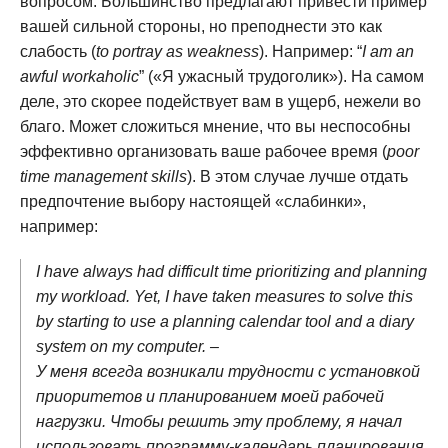
вопросом. Большинство предлагают привести пример
вашей сильной стороны, но преподнести это как
слабость (
to portray as weakness
). Например: “
I am an
awful workaholic
” («Я ужасный трудоголик»). На самом
деле, это скорее подействует вам в ущерб, нежели во
благо. Может сложиться мнение, что вы неспособны
эффективно организовать ваше рабочее время (
poor
time management skills
). В этом случае лучше отдать
предпочтение выбору настоящей «слабинки»,
например:
I have always had difficult time prioritizing and planning
my workload. Yet, I have taken measures to solve this
by starting to use a planning calendar tool and a diary
system on my computer. –
У меня всегда возникали трудности с установкой
приоритетов и планированием моей рабочей
нагрузки. Чтобы решить эту проблему, я начал
использовать программу-календарь планирования