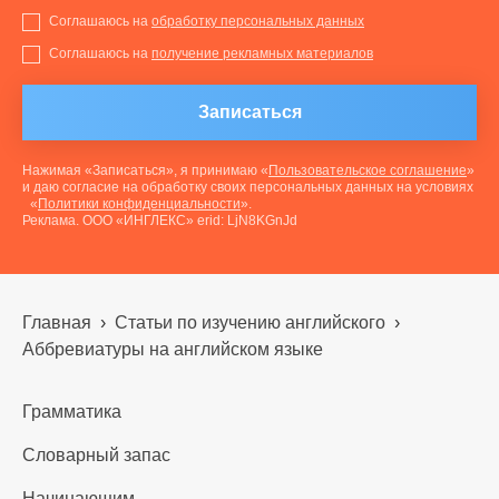
Соглашаюсь на
обработку персональных данных
Соглашаюсь на
получение рекламных материалов
Записаться
Нажимая «Записаться», я принимаю «
Пользовательское соглашение
»
и даю согласие на обработку своих персональных данных на условиях
«
Политики конфиденциальности
».
Реклама. ООО «ИНГЛЕКС» erid: LjN8KGnJd
Главная
›
Статьи по изучению английского
›
Аббревиатуры на английском языке
Грамматика
Словарный запас
Начинающим