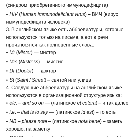
(синдром приобретенного иммунодефицита)
HIV
(
Human immunodeficient virus
) – ВИЧ (вирус
иммунодефицита человека)
В английском языке есть аббревиатуры, которые
используются только на письме, а вот в речи
произносятся как полноценные слова:
Mr
(
Mister
) — мистер
Mrs
(
Mistress
) — миссис
Dr
(
Doctor
) — доктор
St
(
Saint
/
Street
) – святой или улица
Следующие аббревиатуры на английском языке
используются в организационной структуре языка:
etc
. –
and so on
— (латинское
et cetera
) – и так далее
i
.
e
. –
that is to say
— (латинское
id est
) – то есть
NB
–
please note
– (латинское
nota bene
) – заметь
хорошо, на заметку