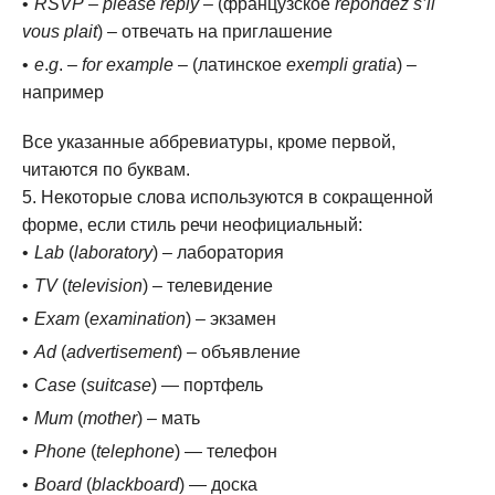
RSVP
–
please reply
– (французское
repondez s’il
vous plait
) – отвечать на приглашение
e
.
g
. –
for example
– (латинское
exempli gratia
) –
например
Все указанные аббревиатуры, кроме первой,
читаются по буквам.
Некоторые слова используются в сокращенной
форме, если стиль речи неофициальный:
Lab
(
laboratory
) – лаборатория
TV
(
television
) – телевидение
Exam
(
examination
) – экзамен
Ad
(
advertisement
) – объявление
Case
(
suitcase
) — портфель
Mum
(
mother
) – мать
Phone
(
telephone
) — телефон
Board
(
blackboard
) — доска