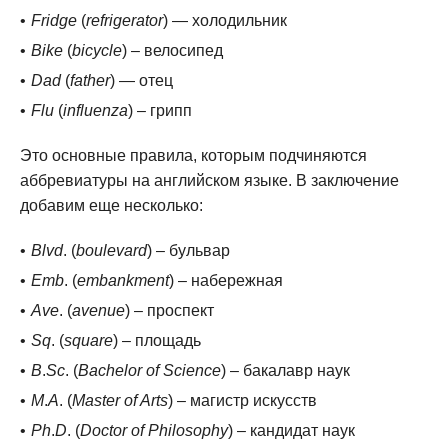
Fridge
(
refrigerator
) — холодильник
Bike
(
bicycle
) – велосипед
Dad
(
father
) — отец
Flu
(
influenza
) – грипп
Это основные правила, которым подчиняются
аббревиатуры на английском языке. В заключение
добавим еще несколько:
Blvd
. (
boulevard
) – бульвар
Emb
. (
embankment
) – набережная
Ave
. (
avenue
) – проспект
Sq
. (
square
) – площадь
B
.
Sc
. (
Bachelor of Science
) – бакалавр наук
M
.
A
. (
Master of Arts
) – магистр искусств
Ph
.
D
. (
Doctor of Philosophy
) – кандидат наук