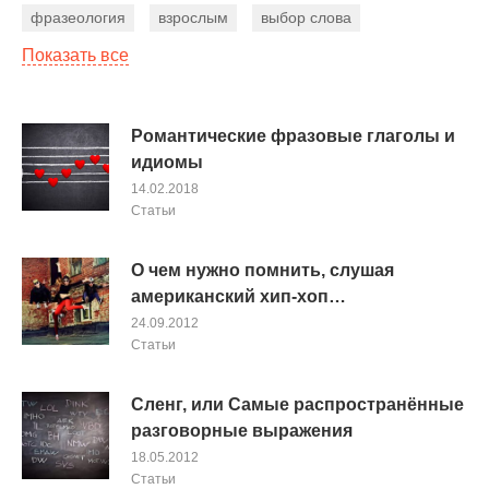
фразеология
взрослым
выбор слова
Показать все
фразовые глаголы
лингвострановедение
человек
праздники
грамматические тесты
существительные
времена
предложение
Романтические фразовые глаголы и
идиомы
начинающим
рейтинг
бизнес
курсы
14.02.2018
конструкции
экзамены
США
местоимения
Cтатьи
мотивация
советы
детям
тексты песен
О чем нужно помнить, слушая
американский хип-хоп…
24.09.2012
Cтатьи
Сленг, или Самые распространённые
разговорные выражения
18.05.2012
Cтатьи