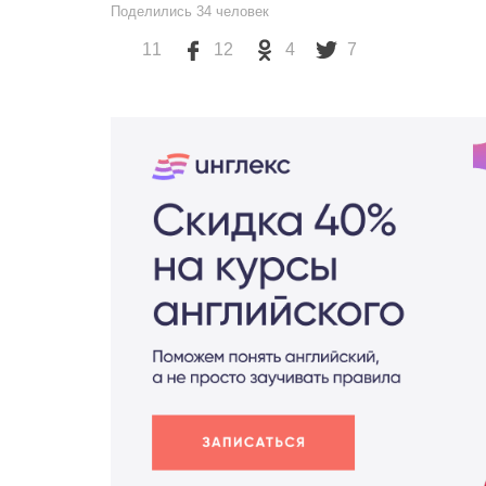
Поделились
34
человек
11
12
4
7