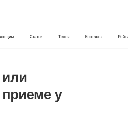
нающим
Cтатьи
Тесты
Контакты
Рейт
, или
 приеме у