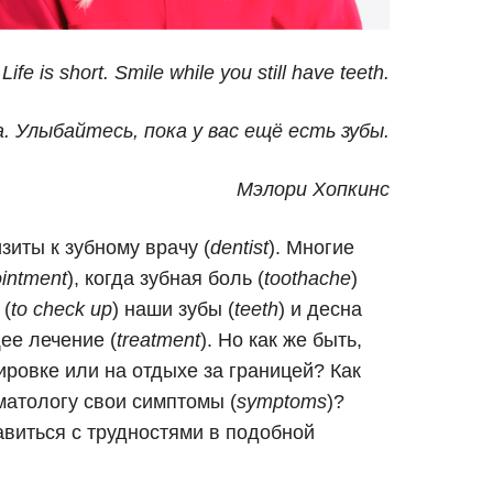
Life is short. Smile while you still have teeth.
. Улыбайтесь, пока у вас ещё есть зубы.
Мэлори Хопкинс
зиты к зубному врачу (
dentist
). Многие
intment
), когда зубная боль (
toothache
)
 (
to check up
) наши зубы (
teeth
) и десна
ее лечение (
treatment
). Но как же быть,
ировке или на отдыхе за границей? Как
матологу свои симптомы (
symptoms
)?
авиться c трудностями в подобной