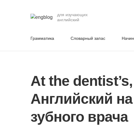
для изучающих
английский
Грамматика
Словарный запас
Начи
At the dentist’s
Английский на
зубного врача