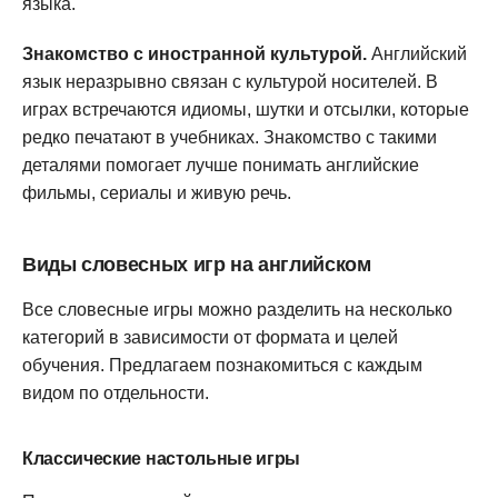
языка.
Знакомство с иностранной культурой.
Английский
язык неразрывно связан с культурой носителей. В
играх встречаются идиомы, шутки и отсылки, которые
редко печатают в учебниках. Знакомство с такими
деталями помогает лучше понимать английские
фильмы, сериалы и живую речь.
Виды словесных игр на английском
Все словесные игры можно разделить на несколько
категорий в зависимости от формата и целей
обучения. Предлагаем познакомиться с каждым
видом по отдельности.
Классические настольные игры