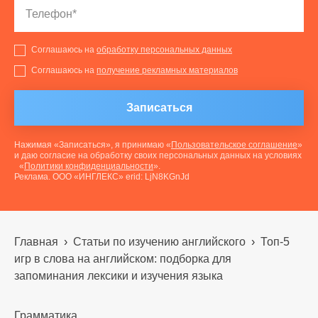
Соглашаюсь на
обработку персональных данных
Соглашаюсь на
получение рекламных материалов
Записаться
Нажимая «Записаться», я принимаю «
Пользовательское соглашение
»
и даю согласие на обработку своих персональных данных на условиях
«
Политики конфиденциальности
».
Реклама. ООО «ИНГЛЕКС» erid: LjN8KGnJd
Главная
›
Статьи по изучению английского
›
Топ-5
игр в слова на английском: подборка для
запоминания лексики и изучения языка
Грамматика