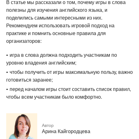
В статье мы рассказали о том, почему игры в слова
полезны для изучения английского языка, и
поделились самыми интересными из них.
Рекомендуем использовать игровой подход на
практике и помнить основные правила для
организаторов:
игра в слова должна подходить участникам по
уровню владения английским;
чтобы получить от игры максимальную пользу, важно
готовиться заранее;
перед началом игры стоит составить список правил,
чтобы всем участникам было комфортно.
Автор
Арина Кайгородцева