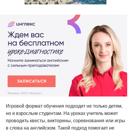
Игровой формат обучения подходит не только детям,
но и взрослым студентам. На уроках учитель может
проводить квесты, викторины, соревнования или игры
в слова на английском. Такой подход помогает не