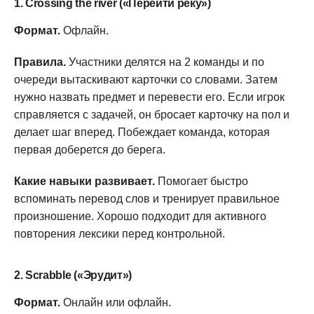
1. Crossing the river («Перейти реку»)
Формат.
Офлайн.
Правила.
Участники делятся на 2 команды и по
очереди вытаскивают карточки со словами. Затем
нужно назвать предмет и перевести его. Если игрок
справляется с задачей, он бросает карточку на пол и
делает шаг вперед. Побеждает команда, которая
первая доберется до берега.
Какие навыки развивает.
Помогает быстро
вспоминать перевод слов и тренирует правильное
произношение. Хорошо подходит для активного
повторения лексики перед контрольной.
2. Scrabble («Эрудит»)
Формат.
Онлайн или офлайн.