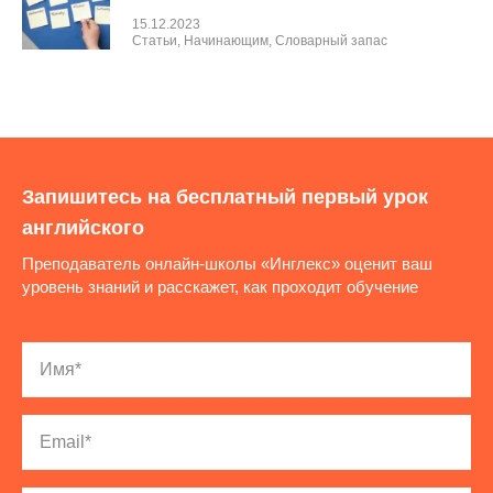
15.12.2023
Cтатьи
,
Начинающим
,
Словарный запас
Запишитесь на бесплатный первый урок
английского
Преподаватель онлайн-школы «Инглекс» оценит ваш
уровень знаний и расскажет, как проходит обучение