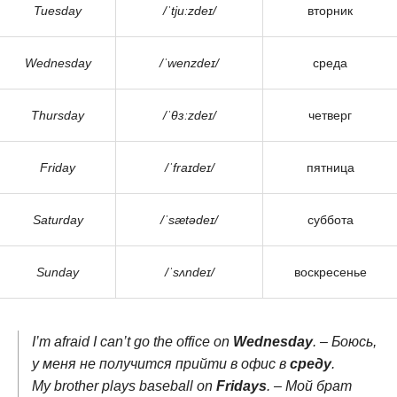
Tuesday
/ˈtjuːzdeɪ/
вторник
Wednesday
/ˈwenzdeɪ/
среда
Thursday
/ˈθɜːzdeɪ/
четверг
Friday
/ˈfraɪdeɪ/
пятница
Saturday
/ˈsætədeɪ/
суббота
Sunday
/ˈsʌndeɪ/
воскресенье
I’m afraid I can’t go the office on
Wednesday
. – Боюсь,
у меня не получится прийти в офис в
среду
.
My brother plays baseball on
Fridays
. – Мой брат