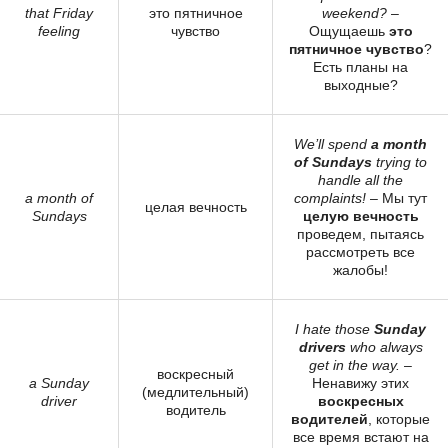
that Friday
это пятничное
weekend?
–
feeling
чувство
Ощущаешь
это
пятничное чувство
?
Есть планы на
выходные?
We’ll spend
a month
of Sundays
trying to
handle all the
a month of
complaints!
– Мы тут
целая вечность
Sundays
целую вечность
проведем, пытаясь
рассмотреть все
жалобы!
I hate those
Sunday
drivers
who always
get in the way.
–
воскресный
a Sunday
Ненавижу этих
(медлительный)
driver
воскресных
водитель
водителей
, которые
все время встают на