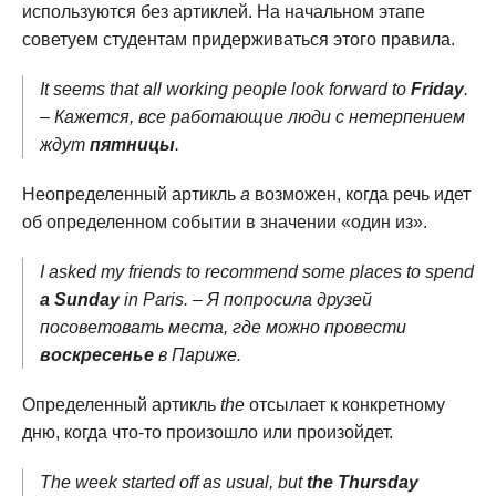
используются без артиклей. На начальном этапе
советуем студентам придерживаться этого правила.
It seems that all working people look forward to
Friday
.
– Кажется, все работающие люди с нетерпением
ждут
пятницы
.
Неопределенный артикль
a
возможен, когда речь идет
об определенном событии в значении «один из».
I asked my friends to recommend some places to spend
a Sunday
in Paris. – Я попросила друзей
посоветовать места, где можно провести
воскресенье
в Париже.
Определенный артикль
the
отсылает к конкретному
дню, когда что-то произошло или произойдет.
The week started off as usual, but
the Thursday