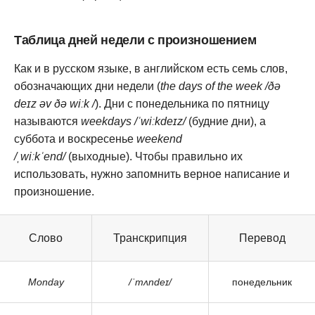
Таблица дней недели с произношением
Как и в русском языке, в английском есть семь слов,
обозначающих дни недели (
the days of the week /ðə
deɪz əv ðə wiːk /
). Дни с понедельника по пятницу
называются
weekdays /ˈwiːkdeɪz/
(будние дни), а
суббота и воскресенье
weekend
/ˌwiːkˈend/
(выходные). Чтобы правильно их
использовать, нужно запомнить верное написание и
произношение.
Слово
Транскрипция
Перевод
Monday
/ˈmʌndeɪ/
понедельник