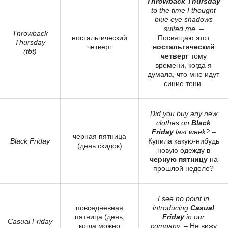
Throwback Thursday
to the time I thought
blue eye shadows
suited me.
–
Throwback
ностальгический
Посвящаю этот
Thursday
четверг
ностальгический
(tbt)
четверг
тому
времени, когда я
думала, что мне идут
синие тени.
Did you buy any new
clothes on
Black
Friday
last week?
–
черная пятница
Black Friday
Купила какую-нибудь
(день скидок)
новую одежду в
черную пятницу
на
прошлой неделе?
I see no point in
повседневная
introducing
Casual
пятница (день,
Friday
in our
Casual Friday
когда можно
company.
– Не вижу