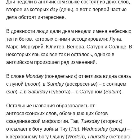
Дни недели в английском языке состоят из двух слов,
второе из которых
day
(день), а вот с первой частью
дела обстоят интереснее.
В древности люди дали дням недели имена небесных
тел и богов, которых с ними ассоциировали: Луна,
Марс, Меркурий, Юпитер, Венера, Сатурн и Солнце. В
некоторых языках все так и осталось, однако в
английском произошел ряд изменений.
В слове
Monday
(понедельник) отчетлива видна связь
с луной (
moon
), в
Sunday
(воскресенье) – с солнцем
(
sun
), а в
Saturday
(суббота) – с Сатурном (
Saturn
).
Остальные названия образовались от
англосаксонских слов, обозначающих богов
скандинавской мифологии. Так,
Tuesday
(вторник)
отсылает к богу войны Тиу (
Tiu
),
Wednesday
(среда) –
к верховному богу Одину (
Woden
),
Thursday
(четверг)