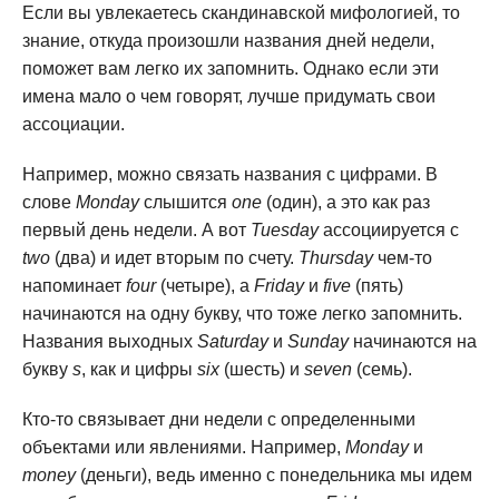
Если вы увлекаетесь скандинавской мифологией, то
знание, откуда произошли названия дней недели,
поможет вам легко их запомнить. Однако если эти
имена мало о чем говорят, лучше придумать свои
ассоциации.
Например, можно связать названия с цифрами. В
слове
Monday
слышится
one
(один), а это как раз
первый день недели. А вот
Tuesday
ассоциируется с
two
(два) и идет вторым по счету.
Thursday
чем-то
напоминает
four
(четыре), а
Friday
и
five
(пять)
начинаются на одну букву, что тоже легко запомнить.
Названия выходных
Saturday
и
Sunday
начинаются на
букву
s
, как и цифры
six
(шесть) и
seven
(семь).
Кто-то связывает дни недели с определенными
объектами или явлениями. Например,
Monday
и
money
(деньги), ведь именно с понедельника мы идем