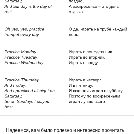
Saturday,
поздно,
And Sunday is the day of
А воскресенье – это день
rest.
отдыха.
Oh yes, yes, practice
О да, играть на трубе каждый
trumpet every day.
день.
Practice Monday.
Играть в понедельник.
Practice Tuesday.
Играть во вторник.
Practice Wednesday.
Играть в среду.
Practice Thursday,
Играть в четверг
And Friday.
И в пятницу.
And I practiced all night on
Я всю ночь играл в субботу,
Saturday,
Поэтому по воскресеньям
So on Sundays I played
играл лучше всего.
best.
Надеемся, вам было полезно и интересно прочитать