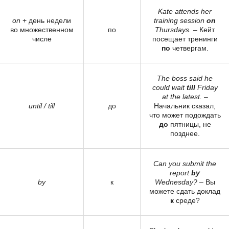
Kate attends her
on
+ день недели
training session
on
во множественном
по
Thursdays.
– Кейт
числе
посещает тренинги
по
четвергам.
The boss said he
could wait
till
Friday
at the latest.
–
until / till
до
Начальник сказал,
что может подождать
до
пятницы, не
позднее.
Can you submit the
report
by
by
к
Wednesday?
– Вы
можете сдать доклад
к
среде?