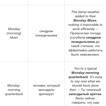
The damp weather
added to their
Monday Blues
,
making it impossible to
Monday
work efficiently.
–
синдром
(morning)
Промозглая погода
понедельника
blues
усугубила
синдром
понедельника
до
такой степени, что
эффективно работать
было невозможно.
You’re a typical
Monday-morning
quarterback
. It’s easy
to say now what we
Monday-
человек, который
should have done
morning
запоздало
then.
– Ты типичный
quarterback
критикует
запоздалый критик
.
Легко сейчас
говорить, что нам