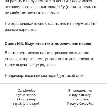
на работу и получаем за это деньги.
Friday
может
ассоциироваться с глаголом
to fry
(жарить), ведь кто
не любит пятничные шашлыки.
Не ограничивайте свою фантазию и придумывайте
разные варианты.
Совет №5. Выучите стихотворение или песню
В интернете можно найти огромное количество
стихов, которые помогут запомнить дни недели, а
также выучить еще ряд слов.
Например, школьникам подойдет такой стих:
On Monday
В понедельник
I go to school.
Я иду в школу.
On Tuesday
Во вторник
I walk to the pool.
Я иду в бассейн.