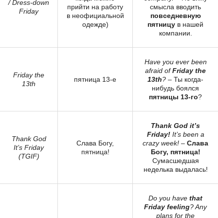
/ Dress-down
прийти на работу
смысла вводить
Friday
в неофициальной
повседневную
одежде)
пятницу
в нашей
компании.
Have you ever been
afraid of
Friday the
Friday the
пятница 13-е
13th
?
– Ты когда-
13th
нибудь боялся
пятницы 13-го
?
Thank God it’s
Friday!
It’s been a
Thank God
Слава Богу,
crazy week!
–
Слава
It’s Friday
пятница!
Богу, пятница!
(TGIF)
Сумасшедшая
неделька выдалась!
Do you have
that
Friday feeling
? Any
plans for the