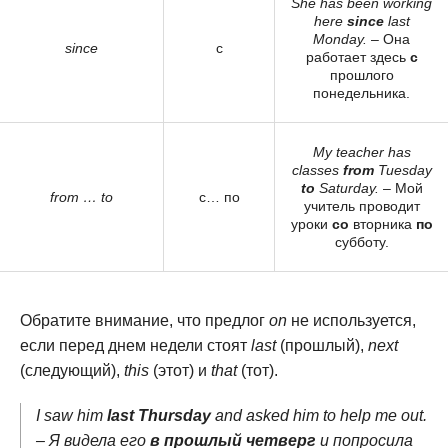
She has been working
here
since
last
Monday.
– Она
since
с
работает здесь
с
прошлого
понедельника.
My teacher has
classes
from
Tuesday
to
Saturday.
– Мой
from … to
с… по
учитель проводит
уроки
со
вторника
по
субботу.
Обратите внимание, что предлог
on
не используется,
если перед днем недели стоят
last
(прошлый),
next
(следующий),
this
(этот) и
that
(тот).
I saw him
last Thursday
and asked him to help me out.
– Я видела его
в прошлый четверг
и попросила