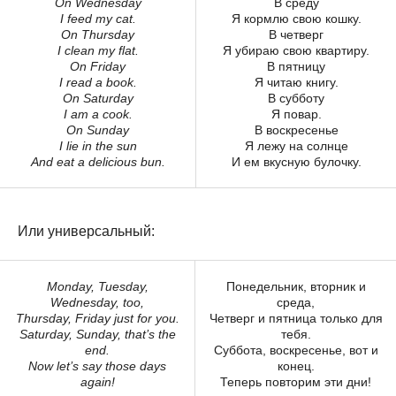
On Wednesday
В среду
I feed my cat.
Я кормлю свою кошку.
On Thursday
В четверг
I clean my flat.
Я убираю свою квартиру.
On Friday
В пятницу
I read a book.
Я читаю книгу.
On Saturday
В субботу
I am a cook.
Я повар.
On Sunday
В воскресенье
I lie in the sun
Я лежу на солнце
And eat a delicious bun.
И ем вкусную булочку.
Или универсальный:
Monday, Tuesday,
Понедельник, вторник и
Wednesday, too,
среда,
Thursday, Friday just for you.
Четверг и пятница только для
Saturday, Sunday, that’s the
тебя.
end.
Суббота, воскресенье, вот и
Now let’s say those days
конец.
again!
Теперь повторим эти дни!