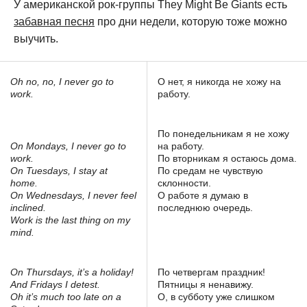
У американской рок-группы They Might Be Giants есть
забавная песня
про дни недели, которую тоже можно
выучить.
Oh no, no, I never go to
О нет, я никогда не хожу на
work.
работу.
По понедельникам я не хожу
On Mondays, I never go to
на работу.
work.
По вторникам я остаюсь дома.
On Tuesdays, I stay at
По средам не чувствую
home.
склонности.
On Wednesdays, I never feel
О работе я думаю в
inclined.
последнюю очередь.
Work is the last thing on my
mind.
On Thursdays, it’s a holiday!
По четвергам праздник!
And Fridays I detest.
Пятницы я ненавижу.
Oh it’s much too late on a
О, в субботу уже слишком