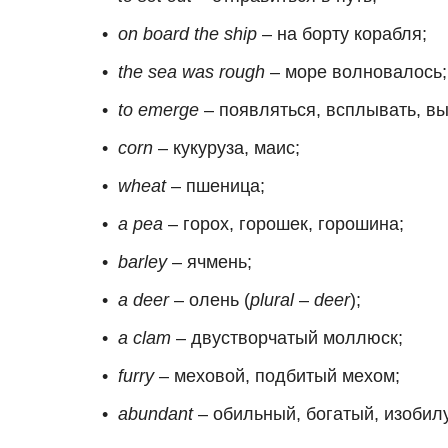
on board the ship
– на борту корабля;
the sea was rough
– море волновалось;
to emerge
– появляться, всплывать, вы
corn
– кукуруза, маис;
wheat
– пшеница;
a pea
– горох, горошек, горошина;
barley
– ячмень;
a deer
– олень (
plural
–
deer
);
a clam
– двустворчатый моллюск;
furry
– меховой, подбитый мехом;
abundant
– обильный, богатый, изоби