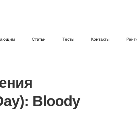
нающим
Cтатьи
Тесты
Контакты
Рейт
ения
Day): Bloody