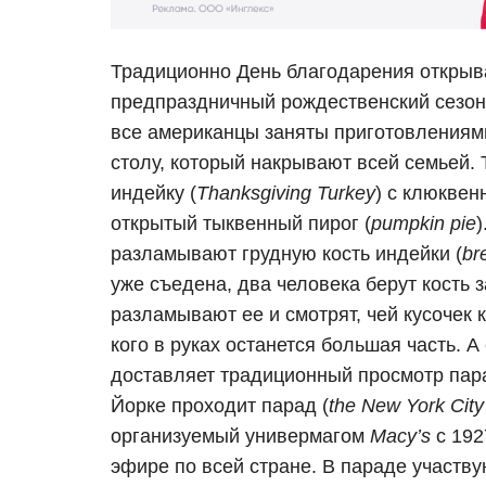
Традиционно День благодарения открыв
предпраздничный рождественский сезон.
все американцы заняты приготовлениям
столу, который накрывают всей семьей
индейку (
Thanksgiving Turkey
) с клюквен
открытый тыквенный пирог (
pumpkin pie
)
разламывают грудную кость индейки (
br
уже съедена, два человека берут кость 
разламывают ее и смотрят, чей кусочек 
кого в руках останется большая часть.
доставляет традиционный просмотр пар
Йорке проходит парад (
the New York Cit
организуемый универмагом
Macy’s
с 192
эфире по всей стране. В параде участв