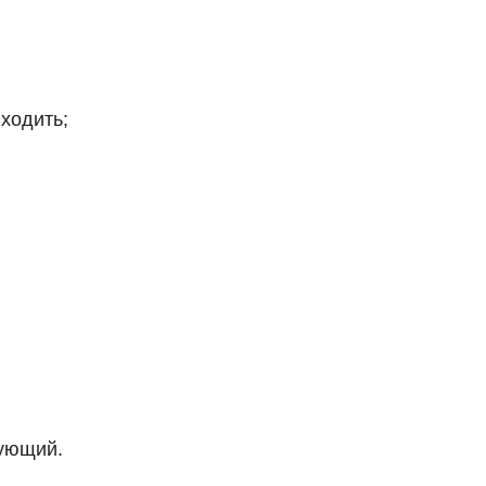
ходить;
лующий.