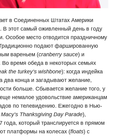
ает в Соединенных Штатах Америки
 В этот самый оживленный день в году
и. Особое место отводится праздничному
. Традиционно подают фаршированную
ным вареньем (
cranberry sauce
) и
. Во время обеда в некоторых семьях
eak the turkey’s wishbone
): когда индейка
за два конца и загадывают желание,
кости больше. Сбывается желание того, у
 А еще немалое удовольствие американцам
адов по телевидению. Ежегодно в Нью-
y Macy’s Thanksgiving Day Parade
),
7 года, который транслируется в прямом
уют платформы на колесах (
floats
) с