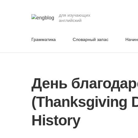
для изучающих
английский
Грамматика
Словарный запас
Начи
День благодар
(Thanksgiving 
History