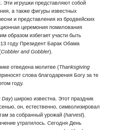
. Эти игрушки представляют собой
ния, а также фигуры известных
песни и представления из бродвейских
иционная церемония помилования
аким образом избегает участи быть
013 году Президент Барак Обама
(
Cobbler and Gobbler
).
нике отведена молитве (
Thanksgiving
приносят слова благодарения Богу за те
этом году.
g Day
) широко известна. Этот праздник
сенью, он, естественно, символизировал
гам за собранный урожай (
harvest
).
ачение утратилось. Сегодня День