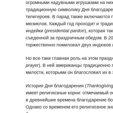
огромными надувными игрушками на них
традиционную символику Дня благодаре
телегероев. В парад также включаются 
мюзиклов. Каждый год проходит и трад
индейки (
presidential pardon
), которая т
съеденной за праздничным обедом. В 2
торжественно помиловал двух индюков 
Но все-таки главная роль на этом празд
prayer
). В ней американцы традиционно 
милости, которыми он благословил их в 
История Дня благодарения (
Thanksgivin
имеет религиозные корни: отмечаемый о
в древнейшие времена благодарение бо
Однако со временем его религиозное зн