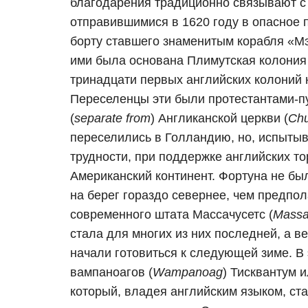
благодарения традиционно связывают с
отправившимися в 1620 году в опасное 
борту ставшего знаменитым корабля «М
ими была основана Плимутская колония 
тринадцати первых английских колоний 
Переселенцы эти были протестантами-пу
(
separate from
) Англиканской церкви (
Chu
переселились в Голландию, но, испыт
трудности, при поддержке английских то
Американский континент. Фортуна не бы
на берег гораздо севернее, чем предпо
современного штата Массачусетс (
Massa
стала для многих из них последней, а 
начали готовиться к следующей зиме. В
вампаноагов (
Wampanoag
) Тисквантум и
который, владея английским языком, ст