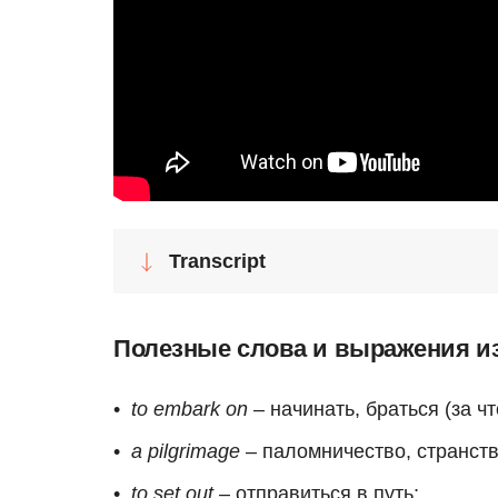
Transcript
Полезные слова и выражения из
to embark on
– начинать, браться (за чт
a pilgrimage
– паломничество, странств
to set out
– отправиться в путь;