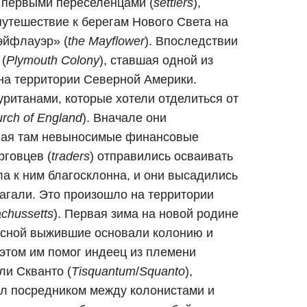
 первыми переселенцами (
settlers
),
путешествие к берегам Нового Света на
эйфлауэр» (
the Mayflower
). Впоследствии
(
Plymouth Colony
), ставшая одной из
на территории Северной Америки.
ританами, которые хотели отделиться от
rch of England
). Вначале они
ывая там невыносимые финансовые
рговцев (
traders
) отправились осваивать
ла к ним благосклонна, и они высадились
лагали. Это произошло на территории
chussetts
). Первая зима на новой родине
весной выжившие основали колонию и
 этом им помог индеец из племени
ли Скванто (
Tisquantum
/
Squanto
),
ал посредником между колонистами и