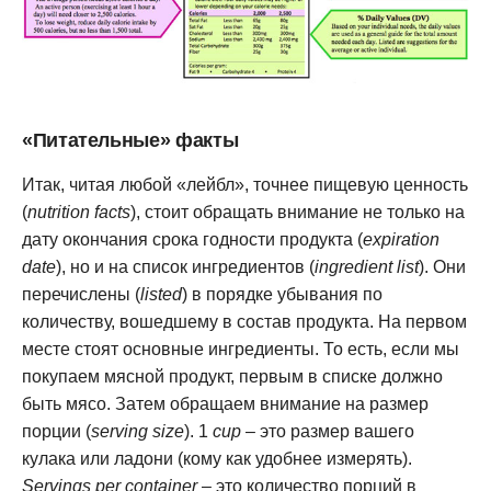
«Питательные» факты
Итак, читая любой «лейбл», точнее пищевую ценность
(
nutrition facts
), стоит обращать внимание не только на
дату окончания срока годности продукта (
expiration
date
), но и на список ингредиентов (
ingredient list
). Они
перечислены (
listed
) в порядке убывания по
количеству, вошедшему в состав продукта. На первом
месте стоят основные ингредиенты. То есть, если мы
покупаем мясной продукт, первым в списке должно
быть мясо. Затем обращаем внимание на размер
порции (
serving size
). 1
cup
– это размер вашего
кулака или ладони (кому как удобнее измерять).
Servings per container
– это количество порций в