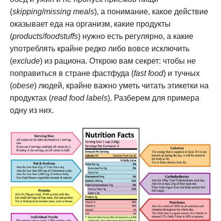
(
skipping
/
missing meals
), а понимание, какое действие
оказывает еда на организм, какие продукты
(
products
/
foodstuffs
) нужно есть регулярно, а какие
употреблять крайне редко либо вовсе исключить
(
exclude
) из рациона. Открою вам секрет: чтобы не
поправиться в стране фастфуда (
fast food
) и тучных
(
obese
) людей, крайне важно уметь читать этикетки на
продуктах (
read food labels
). Разберем для примера
одну из них.