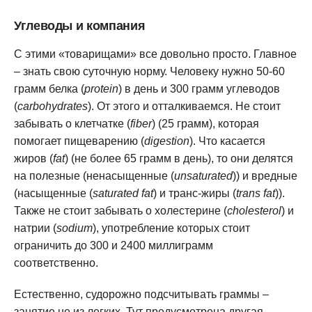
Углеводы и компания
С этими «товарищами» все довольно просто. Главное
– знать свою суточную норму. Человеку нужно 50-60
грамм белка (
protein
) в день и 300 грамм углеводов
(
carbohydrates
). От этого и отталкиваемся. Не стоит
забывать o клетчатке (
fiber
) (25 грамм), которая
помогает пищеварению (
digestion
). Что касается
жиров (
fat
) (не более 65 грамм в день), то они делятся
на полезные (ненасыщенные (
unsaturated
)) и вредные
(насыщенные (
saturated fat
) и транс-жиры (
trans fat
)).
Также не стоит забывать о холестерине (
cholesterol
) и
натрии (
sodium
), употребление которых стоит
ограничить до 300 и 2400 миллиграмм
соответственно.
Естественно, судорожно подсчитывать граммы –
занятие не из легких. Тут предусмотрена другая