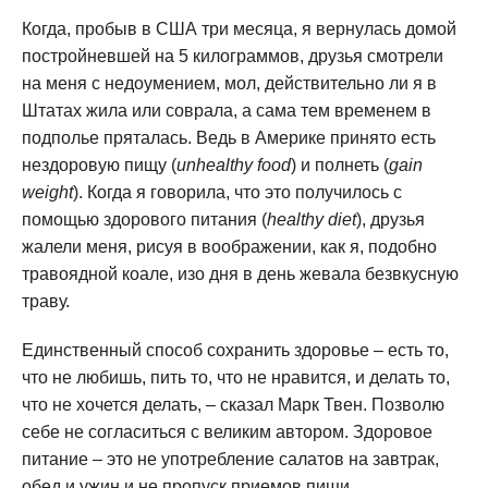
Когда, пробыв в США три месяца, я вернулась домой
постройневшей на 5 килограммов, друзья смотрели
на меня с недоумением, мол, действительно ли я в
Штатах жила или соврала, а сама тем временем в
подполье пряталась. Ведь в Америке принято есть
нездоровую пищу (
unhealthy food
) и полнеть (
gain
weight
). Когда я говорила, что это получилось с
помощью здорового питания (
healthy diet
), друзья
жалели меня, рисуя в воображении, как я, подобно
травоядной коале, изо дня в день жевала безвкусную
траву.
Единственный способ сохранить здоровье – есть то,
что не любишь, пить то, что не нравится, и делать то,
что не хочется делать, – сказал Марк Твен. Позволю
себе не согласиться с великим автором. Здоровое
питание – это не употребление салатов на завтрак,
обед и ужин и не пропуск приемов пищи