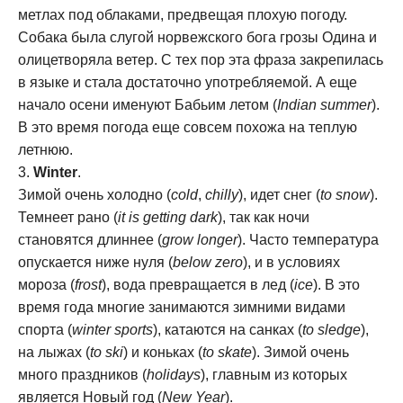
метлах под облаками, предвещая плохую погоду.
Собака была слугой норвежского бога грозы Одина и
олицетворяла ветер. С тех пор эта фраза закрепилась
в языке и стала достаточно употребляемой. А еще
начало осени именуют Бабьим летом (
Indian summer
).
В это время погода еще совсем похожа на теплую
летнюю.
Winter
.
Зимой очень холодно (
cold
,
chilly
), идет снег (
to snow
).
Темнеет рано (
it is getting dark
), так как ночи
становятся длиннее (
grow longer
). Часто температура
опускается ниже нуля (
below zero
), и в условиях
мороза (
frost
), вода превращается в лед (
ice
). В это
время года многие занимаются зимними видами
спорта (
winter sports
), катаются на санках (
to sledge
),
на лыжах (
to ski
) и коньках (
to skate
). Зимой очень
много праздников (
holidays
), главным из которых
является Новый год (
New Year
).