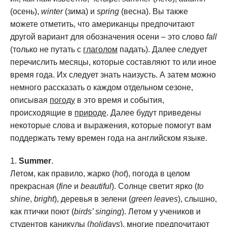
(осень),
winter
(зима) и
spring
(весна). Вы также
можете отметить, что американцы предпочитают
другой вариант для обозначения осени – это слово
fall
(только не путать с
глаголом
падать). Далее следует
перечислить месяцы, которые составляют то или иное
время года. Их следует знать наизусть. А затем можно
немного рассказать о каждом отдельном сезоне,
описывая
погоду
в это время и события,
происходящие в
природе
. Далее будут приведены
некоторые слова и выражения, которые помогут вам
поддержать тему времен года на английском языке.
Summer
.
Летом, как правило, жарко (
hot
), погода в целом
прекрасная (
fine
и
beautiful
). Солнце светит ярко (
to
shine
,
bright
), деревья в зелени (
green leaves
), слышно,
как птички поют (
birds’ singing
). Летом у учеников и
студентов каникулы (
holidays
), многие предпочитают