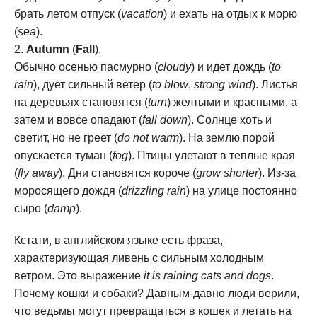
брать летом отпуск (
vacation
) и ехать на отдых к морю
(
sea
).
Autumn
(
Fall
).
Обычно осенью пасмурно (
cloudy
) и идет дождь (
to
rain
), дует сильный ветер (
to blow
,
strong wind
). Листья
на деревьях становятся (
turn
) желтыми и красными, а
затем и вовсе опадают (
fall down
). Солнце хоть и
светит, но не греет (
do not warm
). На землю порой
опускается туман (
fog
). Птицы улетают в теплые края
(
fly away
). Дни становятся короче (
grow shorter
). Из-за
моросящего дождя (
drizzling rain
) на улице постоянно
сыро (
damp
).
Кстати, в английском языке есть фраза,
характеризующая ливень с сильным холодным
ветром. Это выражение
it is raining cats and dogs
.
Почему кошки и собаки? Давным-давно люди верили,
что ведьмы могут превращаться в кошек и летать на