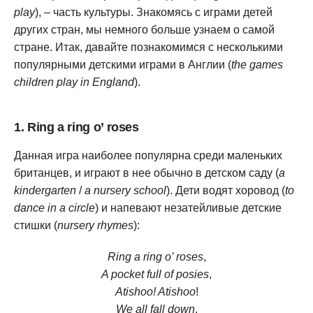
play
), – часть культуры. Знакомясь с играми детей
других стран, мы немного больше узнаем о самой
стране. Итак, давайте познакомимся с несколькими
популярными детскими играми в Англии (
the games
children play in England
).
1. Ring a ring o’ roses
Данная игра наиболее популярна среди маленьких
британцев, и играют в нее обычно в детском саду (
a
kindergarten
/
a nursery school
). Дети водят хоровод (
to
dance in a circle
) и напевают незатейливые детские
стишки (
nursery rhymes
):
Ring a ring o’ roses
,
A pocket full of posies
,
Atishoo! Atishoo
!
We all fall down
.