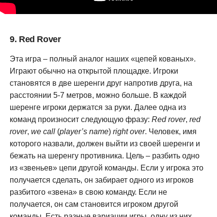
9. Red Rover
Эта игра – полный аналог наших «цепей кованых».
Играют обычно на открытой площадке. Игроки
становятся в две шеренги друг напротив друга, на
расстоянии 5-7 метров, можно больше. В каждой
шеренге игроки держатся за руки. Далее одна из
команд произносит следующую фразу:
Red rover
,
red
rover
,
we call
(
player’s name
)
right over
. Человек, имя
которого назвали, должен выйти из своей шеренги и
бежать на шеренгу противника. Цель – разбить одно
из «звеньев» цепи другой команды. Если у игрока это
получается сделать, он забирает одного из игроков
разбитого «звена» в свою команду. Если не
получается, он сам становится игроком другой
команды. Есть разные вариации игры, одну из них