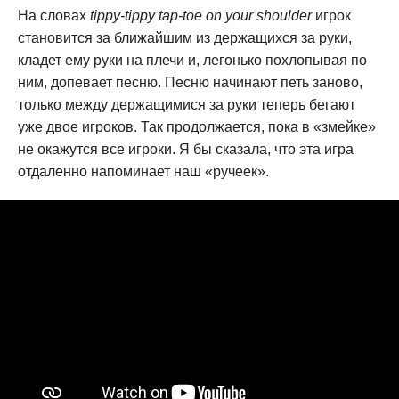
На словах
tippy-tippy tap-toe on your shoulder
игрок
становится за ближайшим из держащихся за руки,
кладет ему руки на плечи и, легонько похлопывая по
ним, допевает песню. Песню начинают петь заново,
только между держащимися за руки теперь бегают
уже двое игроков. Так продолжается, пока в «змейке»
не окажутся все игроки. Я бы сказала, что эта игра
отдаленно напоминает наш «ручеек».