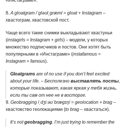
«Инстаграме».
A gloatgram
/
ˈɡləʊtˌɡræm
/ =
gloat
+
Instagram
–
хвастограм, хвастовской пост.
Чаще всего такие снимки выкладывают хвастуньи
(
instagirls
=
Instagram
+
girls
) – модели, у которых
множество подписчиков и постов. Они хотят быть
популярными в «Инстаграме» (
instafamous
=
Instagram
+
famous
).
Gloatgrams
are of no use if you don’t feel excited
about your life. – Бесполезно
выставлять посты
,
которые показывают, какая яркая у тебя жизнь,
если ты сам от нее не в восторге.
Geobragging
/
ˌdʒiːəʊˈbræɡɪŋ
/ =
geolocation
+
brag
–
хвастовство геолокациями (
to brag
– хвастаться).
It’s not
geobragging
. I’m just trying to remember the