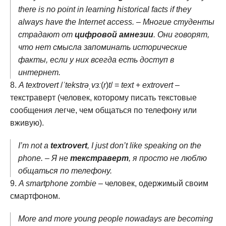
there is no point in learning historical facts if they
always have the Internet access. – Многие студенты
страдают от
цифровой амнезии
. Они говорят,
что нет смысла запоминать исторические
факты, если у них всегда есть доступ в
интернет.
A textrovert
/
ˈtekstrəˌvɜː
(
r
)
t
/ =
text
+
extrovert
–
текстраверт (человек, которому писать текстовые
сообщения легче, чем общаться по телефону или
вживую).
I’m not a
textrovert
, I just don’t like speaking on the
phone. – Я не
текстраверт
, я просто не люблю
общаться по телефону.
A smartphone zombie
– человек, одержимый своим
смартфоном.
More and more young people nowadays are becoming