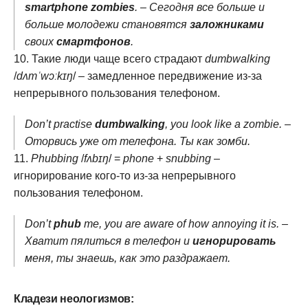
smartphone zombies
. – Сегодня все больше и
больше молодежи становятся
заложниками
своих
смартфонов
.
Такие люди чаще всего страдают
dumbwalking
/
dʌmˈwɔːkɪŋ
/ – замедленное передвижение из-за
непрерывного пользования телефоном.
Don’t practise
dumbwalking
, you look like a zombie. –
Оторвись уже от телефона. Ты как зомби.
Phubbing
/
fʌbɪŋ
/ =
phone
+
snubbing
–
игнорирование кого-то из-за непрерывного
пользования телефоном.
Don’t
phub
me, you are aware of how annoying it is. –
Хватит пялиться в телефон и
игнорировать
меня, ты знаешь, как это раздражает.
Кладези неологизмов: