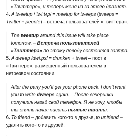
«Твиттере», и теперь меня из-за этого дразнят.
A tweetup
/
ˈtwiːtʌp
/ =
meetup for tweeps
(
tweeps
=
Twitter
+
people
) – встреча пользователей «Твиттера».
The
tweetup
around this issue will take place
tomorrow. –
Встреча пользователей
«Твиттера»
по этому поводу состоится завтра.
A dweep
/
dwiːps
/ =
drunken
+
tweet
– пост в
«Твиттере», размещенный пользователем в
нетрезвом состоянии.
After the party you’ll get your phone back. I don’t want
you to write
dweeps
again. – После вечеринки
получишь назад свой телефон. Я не хочу, чтобы
ты опять начал писать
пьяные твиты
.
To friend
– добавить кого-то в друзья,
to unfriend
–
удалить кого-то из друзей.