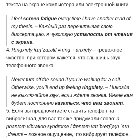
текста на экране компьютера или электронной книги.
I feel
screen fatigue
every time I have another read of
my thesis. – Каждый раз перечитывая свою
диссертацию, я чувствую
усталость от чтения
с экрана
.
Ringxiety
/
rɪŋˈzaɪəti
/ =
ring
+
anxiety
– тревожное
чувство, при котором кажется, что слышишь звук
телефонного звонка.
Never turn off the sound if you’re waiting for a call.
Otherwise, you’ll end up feeling
ringxiety
. – Никогда
не выключайте звук, если ждете звонка. Иначе вам
будет постоянно
казаться, что вам звонят
.
Если вы предпочитаете ставить телефон на
вибросигнал, для вас так же придумали слово:
a
phantom vibration syndrome
/
ˈfæntəm vaɪˈbreɪʃ
(
ə
)
n ˈsɪn
ˌdrəʊm
/ – ложное ощущение, что вибрирует телефон.