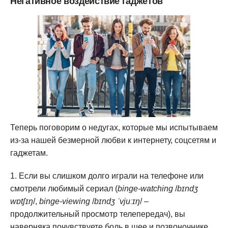
Негативное воздействие гаджетов
Теперь поговорим о недугах, которые мы испытываем
из-за нашей безмерной любви к интернету, соцсетям и
гаджетам.
Если вы слишком долго играли на телефоне или
смотрели любимый сериал (
binge-watching
/
bɪndʒ
wɒtʃɪŋ
/,
binge-viewing
/
bɪndʒ ˈvjuːɪŋ
/ –
продолжительный просмотр телепередач), вы
наверняка почувствуете боль в шее и позвоночнике,