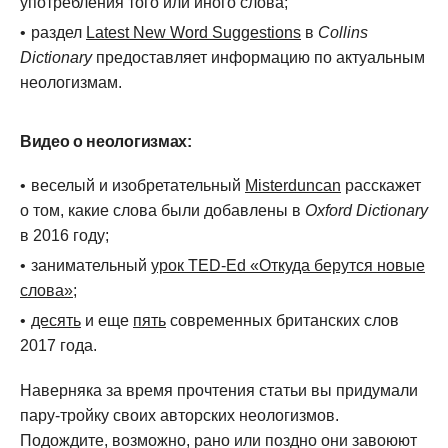
употребления того или иного слова;
раздел
Latest New Word Suggestions
в
Collins
Dictionary
предоставляет информацию по актуальным
неологизмам.
Видео о неологизмах:
веселый и изобретательный
Misterduncan
расскажет
о том, какие слова были добавлены в
Oxford Dictionary
в 2016 году;
занимательный
урок TED-Ed «Откуда берутся новые
слова»
;
десять
и еще
пять
современных британских слов
2017 года.
Наверняка за время прочтения статьи вы придумали
пару-тройку своих авторских неологизмов.
Подождите, возможно, рано или поздно они завоюют