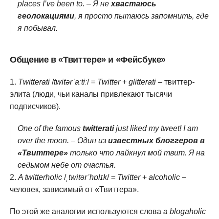
places I’ve been to. – Я не
хвастаюсь
геолокациями
, я просто пытаюсь запомнить, где
я побывал.
Общение в «Твиттере» и «Фейсбуке»
Тwitterati
/
twitərˈaːtiː
/ =
Twitter
+
glitterati
– твиттер-
элита (люди, чьи каналы привлекают тысячи
подписчиков).
One of the famous
twitterati
just liked my tweet! I am
over the moon. – Один из
известных блоггеров в
«Твиттере»
только что лайкнул мой твит. Я на
седьмом небе от счастья.
A twitterholic
/
ˌtwitərˈhɒlɪk
/ =
Twitter
+
alcoholic
–
человек, зависимый от «Твиттера».
По этой же аналогии используются слова
a blogaholic