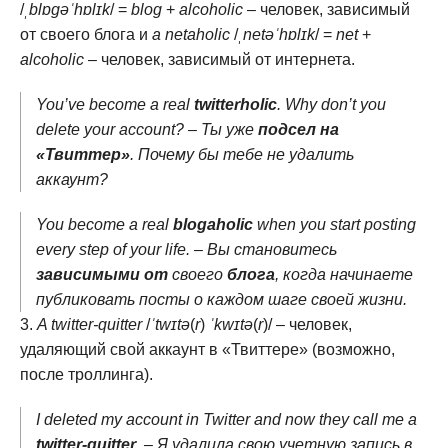
/
ˌblɒɡəˈhɒlɪk
/ =
blog
+
alcoholic
– человек, зависимый
от своего блога и
a netaholic
/
ˌnetəˈhɒlɪk
/ =
net
+
alcoholic
– человек, зависимый от интернета.
You’ve become a real
twitterholic
. Why don’t you
delete your account? – Ты уже
подсел на
«Твиттер»
. Почему бы тебе не удалить
аккаунт?
You become a real
blogaholic
when you start posting
every step of your life. – Вы становитесь
зависимыми от
своего
блога
, когда начинаете
публиковать посты о каждом шаге своей жизни.
A twitter-quitter
/
ˈtwɪtə
(
r
)
ˈkwɪtə
(
r
)/ – человек,
удаляющий свой аккаунт в «Твиттере» (возможно,
после троллинга).
I deleted my account in Twitter and now they call me a
twitter-quitter
. – Я удалила свою учетную запись в