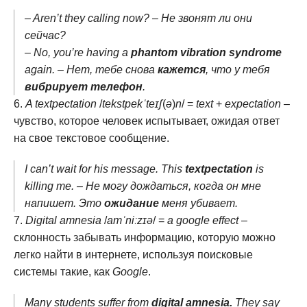
– Aren’t they calling now? – Не звонят ли они
сейчас?
– No, you’re having a
phantom vibration syndrome
again. – Нет, тебе снова
кажется
, что у тебя
вибрирует телефон
.
A textpectation
/
tekstpekˈteɪʃ
(
ə
)
n
/ =
text
+
expectation
–
чувство, которое человек испытывает, ожидая ответ
на свое текстовое сообщение.
I can’t wait for his message. This
textpectation
is
killing me. – Не могу дождаться, когда он мне
напишет. Это
ожидание
меня убивает.
Digital amnesia
/
amˈniːzɪə
/ =
a google effect
–
склонность забывать информацию, которую можно
легко найти в интернете, используя поисковые
системы такие, как
Google
.
Many students suffer from
digital amnesia.
They say