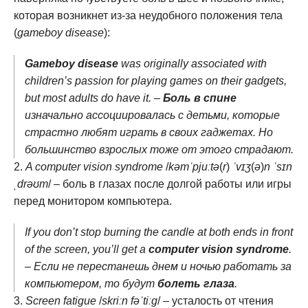
которая возникнет из-за неудобного положения тела
(
gameboy disease
):
Gameboy disease
was originally associated with
children’s passion for playing games on their gadgets,
but most adults do have it. –
Боль в спине
изначально ассоциировалась с детьми, которые
страстно любят играть в своих гаджетах. Но
большинство взрослых тоже от этого страдают.
A computer vision syndrome
/
kəmˈpjuːtə
(
r
)
ˈvɪʒ
(
ə
)
n
ˈsɪn
ˌdrəʊm
/ – боль в глазах после долгой работы или игры
перед монитором компьютера.
If you don’t stop burning the candle at both ends in front
of the screen, you’ll get a
computer vision syndrome
.
– Если не перестанешь днем и ночью работать за
компьютером, то будут
болеть глаза
.
Screen fatigue
/
skriːn fəˈtiːɡ
/ – усталость от чтения