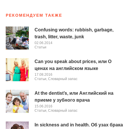
РЕКОМЕНДУЕМ ТАКЖЕ
Confusing words: rubbish, garbage,
trash, litter, waste, junk
02.06.2014
Cтатьи
Can you speak about prices, или О
ценах на английском языке
17.08.2016
Cтатьи
,
Словарный запас
At the dentist’s, или Английский на
приеме у зубного врача
15.06.2016
Cтатьи
,
Словарный запас
In sickness and in health. Об узах брака