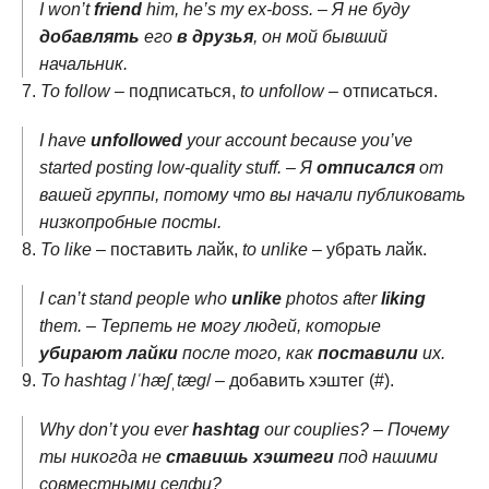
I won’t
friend
him, he’s my ex-boss. – Я не буду
добавлять
его
в друзья
, он мой бывший
начальник.
To follow
– подписаться,
to unfollow
– отписаться.
I have
unfollowed
your account because you’ve
started posting low-quality stuff. – Я
отписался
от
вашей группы, потому что вы начали публиковать
низкопробные посты.
To like
– поставить лайк,
to unlike
– убрать лайк.
I can’t stand people who
unlike
photos after
liking
them. – Терпеть не могу людей, которые
убирают лайки
после того, как
поставили
их.
To hashtag
/
ˈhæʃˌtæɡ
/ – добавить хэштег (#).
Why don’t you ever
hashtag
our couplies? – Почему
ты никогда не
ставишь хэштеги
под нашими
совместными селфи?