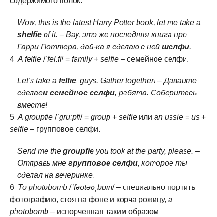
содержимого полок.
Wow, this is the latest Harry Potter book, let me take a
shelfie
of it. – Вау, это же последняя книга про
Гарри Поттера, дай-ка я сделаю с ней
шелфи
.
A felfie
/
ˈfel.fi
/ =
family
+
selfie
– семейное селфи.
Let’s take a
felfie
, guys. Gather together! – Давайте
сделаем
семейное селфи
, ребята. Соберитесь
вместе!
A groupfie
/
ˈɡruːpfi
/ =
group
+
selfie
или
an ussie
=
us
+
selfie
– групповое селфи.
Send me the
groupfie
you took at the party, please. –
Отправь мне
групповое селфи
, которое ты
сделал на вечеринке.
To photobomb
/
ˈfəʊtəʊˌbɒm
/ – специально портить
фотографию, стоя на фоне и корча рожицу,
a
photobomb
– испорченная таким образом