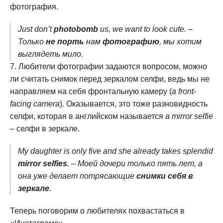
фотография.
Just don’t
photobomb
us, we want to look cute. –
Только
не порть
нам
фотографию
, мы хотим
выглядеть мило.
Любители фотографии задаются вопросом, можно
ли считать снимок перед зеркалом селфи, ведь мы не
направляем на себя фронтальную камеру (
a front-
facing camera
). Оказывается, это тоже разновидность
селфи, которая в английском называется
a mirror selfie
– селфи в зеркале.
My daughter is only five and she already takes splendid
mirror selfies
. – Моей дочери только пять лет, а
она уже делает потрясающие
снимки себя в
зеркале
.
Теперь поговорим о любителях похвастаться в