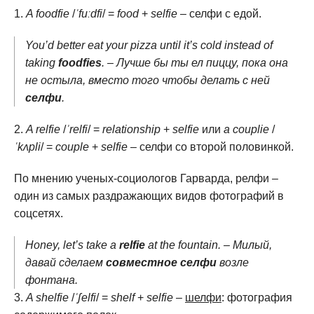
A foodfie
/
ˈfuːdfi
/ =
food
+
selfie
– селфи с едой.
You’d better eat your pizza until it’s cold instead of
taking
foodfies
. – Лучше бы ты ел пиццу, пока она
не остыла, вместо того чтобы делать с ней
селфи
.
A relfie
/
ˈrelfi
/ =
relationship
+
selfie
или
a couplie
/
ˈkʌpli
/ =
couple
+
selfie
– селфи со второй половинкой.
По мнению ученых-социологов Гарварда, релфи –
один из самых раздражающих видов фотографий в
соцсетях.
Honey, let’s take a
relfie
at the fountain. – Милый,
давай сделаем
совместное селфи
возле
фонтана.
A shelfie
/
ˈʃelfi
/ =
shelf
+
selfie
–
шелфи
: фотография