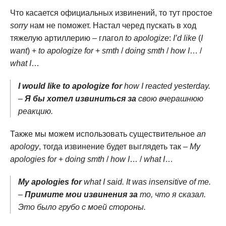
Что касается официальных извинений, то тут простое
sorry
нам не поможет. Настал черед пускать в ход
тяжелую артиллерию – глагол
to apologize
:
I’d like
(
I
want
) +
to apologize for
+
smth
/
doing smth
/
how I
… /
what I
…
I would like to apologize for
how I reacted yesterday.
–
Я бы хотел извиниться за
свою вчерашнюю
реакцию.
Также мы можем использовать существительное
an
apology
, тогда извинение будет выглядеть так –
My
apologies for
+
doing smth
/
how I
… /
what I
…
My apologies for
what I said. It was insensitive of me.
–
Примите мои извинения за
то, что я сказал.
Это было грубо с моей стороны.