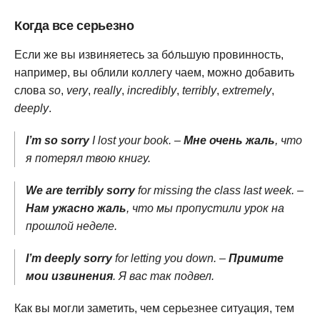
Когда все серьезно
Если же вы извиняетесь за бо́льшую провинность,
например, вы облили коллегу чаем, можно добавить
слова
so
,
very
,
really
,
incredibly
,
terribly
,
extremely
,
deeply
.
I’m so sorry
I lost your book. –
Мне очень жаль
, что
я потерял твою книгу.
We are terribly sorry
for missing the class last week. –
Нам ужасно жаль
, что мы пропустили урок на
прошлой неделе.
I’m deeply sorry
for letting you down. –
Примите
мои извинения
. Я вас так подвел.
Как вы могли заметить, чем серьезнее ситуация, тем