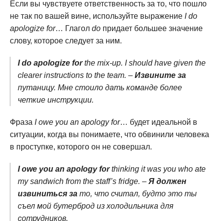
Если вы чувствуете ответственность за то, что пошло
не так по вашей вине, используйте выражение
I do
apologize for
… Глагол
do
придает большее значение
слову, которое следует за ним.
I do apologize for
the mix-up. I should have given the
clearer instructions to the team. –
Извините за
путаницу. Мне стоило дать команде более
четкие инструкции.
Фраза
I owe you an apology for
… будет идеальной в
ситуации, когда вы понимаете, что обвинили человека
в проступке, которого он не совершал.
I owe you an apology for
thinking it was you who ate
my sandwich from the staff’s fridge. –
Я должен
извиниться за
то, что считал, будто это ты
съел мой бутерброд из холодильника для
сотрудников.