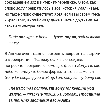
сокращением
soz
в интернет-переписке. О том, как
слово
sorry
превратилось в
soz
, история умалчивает,
но такое слово существует. Хотя, если вы стремитесь
к красивому английскому даже в чате с друзьями, не
стоит его употреблять.
Dude
soz
4got ur book. – Чувак,
сорян
, забыл твою
книгу.
В Англии очень важно приходить вовремя на встречи
и мероприятия. Поэтому, если вы опоздали,
попросите прощения с помощью фразы
Sorry
,
I’m lat
e
либо используйте более формальные выражения –
Sorry for keeping you waiting
,
I am sorry for my being late
.
The traffic was horrible.
I’m sorry for keeping you
waiting
. – Ужасные пробки на дорогах.
Простите
за то, что заставил вас ждать
.