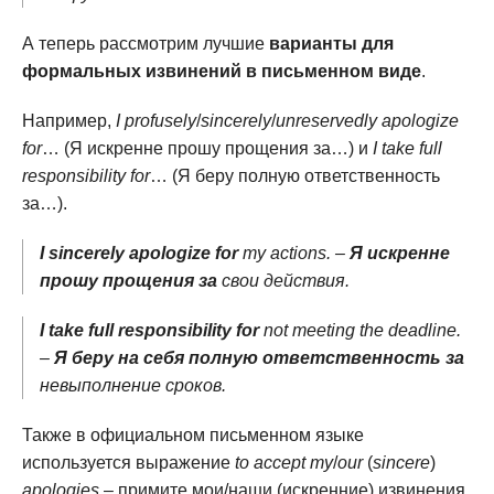
А теперь рассмотрим лучшие
варианты для
формальных извинений в письменном виде
.
Например,
I profusely
/
sincerely
/
unreservedly apologize
for
… (Я искренне прошу прощения за…) и
I take full
responsibility for
… (Я беру полную ответственность
за…).
I sincerely apologize for
my actions. –
Я искренне
прошу прощения за
свои действия.
I take full responsibility for
not meeting the deadline.
–
Я беру на себя полную ответственность за
невыполнение сроков.
Также в официальном письменном языке
используется выражение
to accept my
/
our
(
sincere
)
apologies
– примите мои/наши (искренние) извинения.