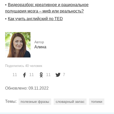
Видеоразбор: креативное и рациональное
полушария мозга – миф или реальность?
Как учить английский по TED
Автор
Алина
Поделились
40
человек
11
11
11
7
Обновлено: 09.11.2022
Темы:
полезные фразы
словарный запас
топики