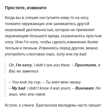
Простите, извините
Когда вы в спешке наступаете кому-то на ногу,
толкаете окружающих или занимаетесь другой
неуклюжей деятельностью, которая не причиняет
окружающим большого вреда, ограничьтесь простым
sorry
. Или
I’m sorry
, чтобы сделать извинение более
теплым и личным. Извиняясь перед другом, можно
употребить сленговое
oops
,
sorry
или
my bad
.
Oh,
I’m sorry
. I didn’t see you there. –
Простите
, я
Вас не заметил.
– You took my cup. – Ты взял мою чашку.
–
My bad
. I didn’t know it was yours. –
Виноват
. Не
знал, что это твоя.
Кстати, о сленге. Британская молодежь часто грешит