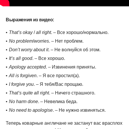
Выражения из видео:
That’s okay
/
all right
. – Все хорошо/нормально.
No problem
/
worries
. – Нет проблем.
Don’t worry about it
. – Не волнуйся об этом.
It’s all good
. – Все хорошо.
Apology accepted
. – Извинения приняты.
All is forgiven
. – Я все простил(а).
I forgive you
. – Я тебя/Вас прощаю.
That’s quite all right
. – Ничего страшного.
No harm done
. – Невелика беда.
No need to apologise
. – Не нужно извиняться.
Теперь коварные англичане не застанут вас врасплох