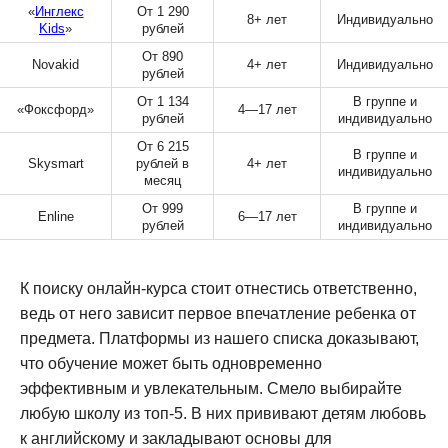
«
Инглекс
От 1 290
8+ лет
Индивидуально
Kids
»
рублей
От 890
Novakid
4+ лет
Индивидуально
рублей
От 1 134
В группе и
«Фоксфорд»
4—17 лет
рублей
индивидуально
От 6 215
В группе и
Skysmart
рублей в
4+ лет
индивидуально
месяц
От 999
В группе и
Enline
6—17 лет
рублей
индивидуально
К поиску онлайн-курса стоит отнестись ответственно,
ведь от него зависит первое впечатление ребенка от
предмета. Платформы из нашего списка доказывают,
что обучение может быть одновременно
эффективным и увлекательным. Смело выбирайте
любую школу из топ-5. В них прививают детям любовь
к английскому и закладывают основы для