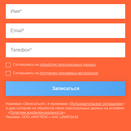
Соглашаюсь на
обработку персональных данных
Соглашаюсь на
получение рекламных материалов
Записаться
Нажимая «Записаться», я принимаю «
Пользовательское соглашение
»
и даю согласие на обработку своих персональных данных на условиях
«
Политики конфиденциальности
».
Реклама. ООО «ИНГЛЕКС» erid: LjN8KGnJd