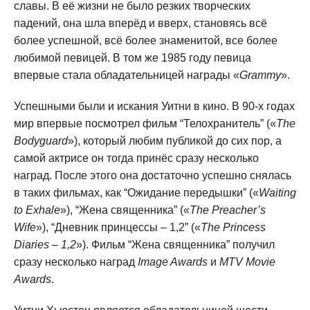
славы. В её жизни не было резких творческих
падений, она шла вперёд и вверх, становясь всё
более успешной, всё более знаменитой, все более
любимой певицей. В том же 1985 году певица
впервые стала обладательницей награды «
Grammy
».
Успешными были и искания Уитни в кино. В 90-х годах
мир впервые посмотрел фильм “Телохранитель” («
The
Bodyguard
»), который любим публикой до сих пор, а
самой актрисе он тогда принёс сразу несколько
наград. После этого она достаточно успешно снялась
в таких фильмах, как “Ожидание передышки” («
Waiting
to Exhale
»), “Жена священника” («
The Preacher’s
Wife
»), “Дневник принцессы – 1,2” («
The Princess
Diaries – 1,2
»). Фильм “Жена священника” получил
сразу несколько наград
Image Awards
и
MTV Movie
Awards
.