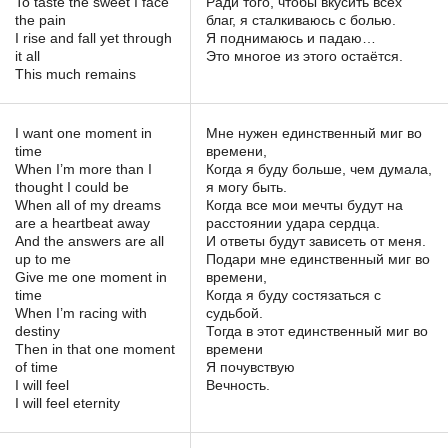
To taste the sweet I face
Ради того, чтобы вкусить всех
the pain
благ, я сталкиваюсь с болью.
I rise and fall yet through
Я поднимаюсь и падаю…
it all
Это многое из этого остаётся.
This much remains
I want one moment in
Мне нужен единственный миг во
time
времени,
When I’m more than I
Когда я буду больше, чем думала,
thought I could be
я могу быть.
When all of my dreams
Когда все мои мечты будут на
are a heartbeat away
расстоянии удара сердца.
And the answers are all
И ответы будут зависеть от меня.
up to me
Подари мне единственный миг во
Give me one moment in
времени,
time
Когда я буду состязаться с
When I’m racing with
судьбой.
destiny
Тогда в этот единственный миг во
Then in that one moment
времени
of time
Я почувствую
I will feel
Вечность.
I will feel eternity