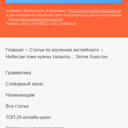
Нажимая «Записаться», я принимаю «
Пользовательское соглашение
»
и даю согласие на обработку своих персональных данных на условиях
«
Политики конфиденциальности
».
Реклама. ООО «ИНГЛЕКС» erid: LjN8KGnJd
Главная
›
Статьи по изучению английского
›
Небесам тоже нужны таланты… Уитни Хьюстон
Грамматика
Словарный запас
Начинающим
Все статьи
ТОП-24 онлайн-школ