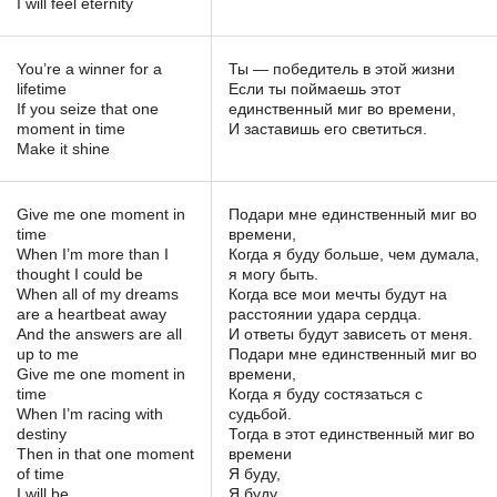
I will feel eternity
You’re a winner for a
Ты — победитель в этой жизни
lifetime
Если ты поймаешь этот
If you seize that one
единственный миг во времени,
moment in time
И заставишь его светиться.
Make it shine
Give me one moment in
Подари мне единственный миг во
time
времени,
When I’m more than I
Когда я буду больше, чем думала,
thought I could be
я могу быть.
When all of my dreams
Когда все мои мечты будут на
are a heartbeat away
расстоянии удара сердца.
And the answers are all
И ответы будут зависеть от меня.
up to me
Подари мне единственный миг во
Give me one moment in
времени,
time
Когда я буду состязаться с
When I’m racing with
судьбой.
destiny
Тогда в этот единственный миг во
Then in that one moment
времени
of time
Я буду,
I will be
Я буду,