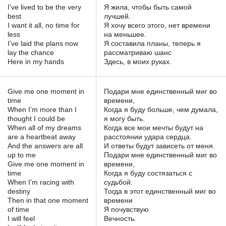
I’ve lived to be the very
Я жила, чтобы быть самой
best
лучшей.
I want it all, no time for
Я хочу всего этого, нет времени
less
на меньшее.
I’ve laid the plans now
Я составила планы, теперь я
lay the chance
рассматриваю шанс
Here in my hands
Здесь, в моих руках.
Give me one moment in
Подари мне единственный миг во
time
времени,
When I’m more than I
Когда я буду больше, чем думала,
thought I could be
я могу быть.
When all of my dreams
Когда все мои мечты будут на
are a heartbeat away
расстоянии удара сердца.
And the answers are all
И ответы будут зависеть от меня.
up to me
Подари мне единственный миг во
Give me one moment in
времени,
time
Когда я буду состязаться с
When I’m racing with
судьбой.
destiny
Тогда в этот единственный миг во
Then in that one moment
времени
of time
Я почувствую
I will feel
Вечность.