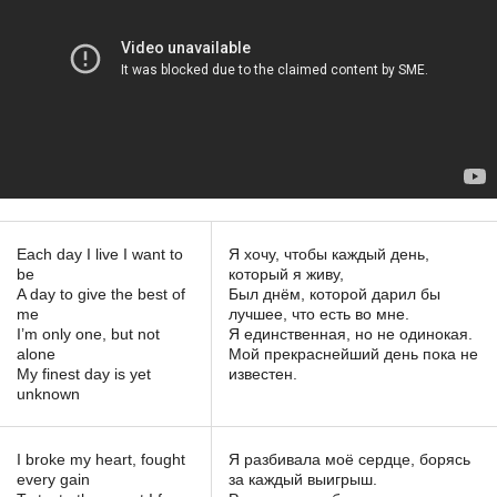
Each day I live I want to
Я хочу, чтобы каждый день,
be
который я живу,
A day to give the best of
Был днём, которой дарил бы
me
лучшее, что есть во мне.
I’m only one, but not
Я единственная, но не одинокая.
alone
Мой прекраснейший день пока не
My finest day is yet
известен.
unknown
I broke my heart, fought
Я разбивала моё сердце, борясь
every gain
за каждый выигрыш.