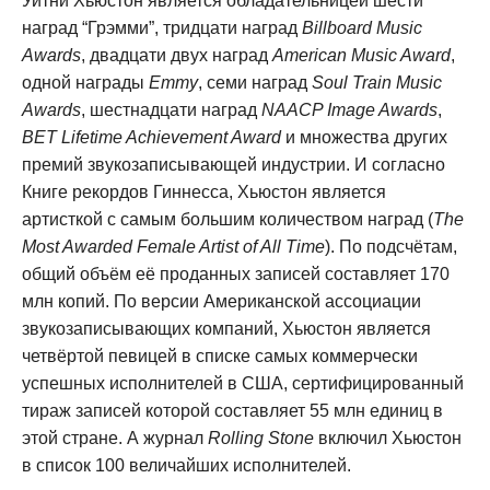
Уитни Хьюстон является обладательницей шести
наград “Грэмми”, тридцати наград
Billboard Music
Awards
, двадцати двух наград
American Music Award
,
одной награды
Emmy
, семи наград
Soul Train Music
Awards
, шестнадцати наград
NAACP Image Awards
,
BET Lifetime Achievement Award
и множества других
премий звукозаписывающей индустрии. И согласно
Книге рекордов Гиннесса, Хьюстон является
артисткой с самым большим количеством наград (
The
Most Awarded Female Artist of All Time
). По подсчётам,
общий объём её проданных записей составляет 170
млн копий. По версии Американской ассоциации
звукозаписывающих компаний, Хьюстон является
четвёртой певицей в списке самых коммерчески
успешных исполнителей в США, сертифицированный
тираж записей которой составляет 55 млн единиц в
этой стране. А журнал
Rolling Stone
включил Хьюстон
в список 100 величайших исполнителей.