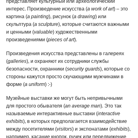
представляет культурный или археологический
интерес. Произведение искусства (
a work of art
) – это
картина (
a painting
), рисунок (
a drawing
) или
скульптура (
a sculpture
), которые считаются важными
и ценными (
valuable
) художественными
произведениями (
pieces of art
).
Произведения искусства представлены в галереях
(
galleries
), и охраняют их сотрудники службы
безопасности, охранники (
security guards
), которые со
стороны кажутся просто скучающими мужчинами в
форме (
a uniform
) :-)
Музейные выставки же могут быть непривычными
для простого обывателя (
an average man
). Это так
называемые интерактивные выставки (
interactive
exhibits
), в которых предполагается взаимодействие
между посетителями (
visitors
) и экспонатами (
exhibits
),
например, касание кнопок, ручек или передвижение