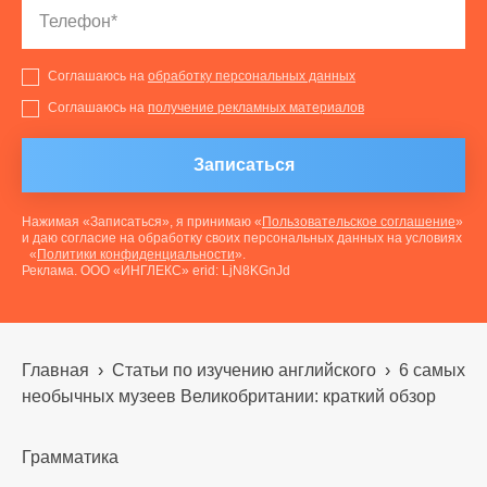
Соглашаюсь на
обработку персональных данных
Соглашаюсь на
получение рекламных материалов
Записаться
Нажимая «Записаться», я принимаю «
Пользовательское соглашение
»
и даю согласие на обработку своих персональных данных на условиях
«
Политики конфиденциальности
».
Реклама. ООО «ИНГЛЕКС» erid: LjN8KGnJd
Главная
›
Статьи по изучению английского
›
6 самых
необычных музеев Великобритании: краткий обзор
Грамматика