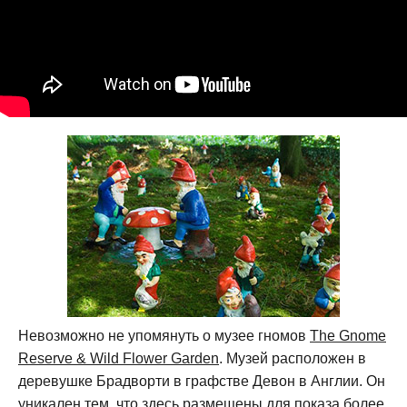
Невозможно не упомянуть о музее гномов
The Gnome
Reserve & Wild Flower Garden
. Музей расположен в
деревушке Брадворти в графстве Девон в Англии. Он
уникален тем, что здесь размещены для показа более