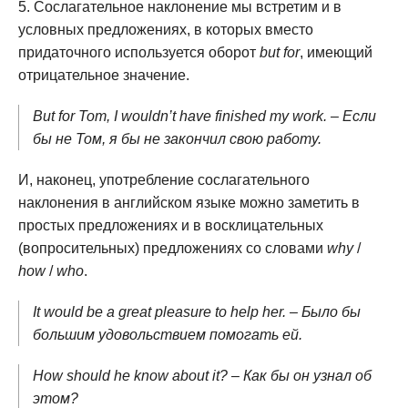
Сослагательное наклонение мы встретим и в
условных предложениях, в которых вместо
придаточного используется оборот
but for
, имеющий
отрицательное значение.
But for Tom, I wouldn’t have finished my work. – Если
бы не Том, я бы не закончил свою работу.
И, наконец, употребление сослагательного
наклонения в английском языке можно заметить в
простых предложениях и в восклицательных
(вопросительных) предложениях со словами
why
/
how
/
who
.
It would be a great pleasure to help her. – Было бы
большим удовольствием помогать ей.
How should he know about it? – Как бы он узнал об
этом?