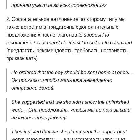
приняли участие во всех соревнованиях.
Сослагательное наклонение по второму типу мы
также встретим в придаточных дополнительных
предложениях после глаголов
to suggest
/
to
recommend
/
to demand
/
to insist
/
to order
/
to command
(предлагать, рекомендовать, требовать, настаивать,
приказывать).
He ordered that the boy should be sent home at once. –
Он приказал, чтобы мальчика немедленно
отправили домой.
She suggested that we shouldn’t show the unfinished
work. – Она предложила, чтобы мы не показывали
незаконченную работу.
They insisted that we should present the pupils’ best
works at the festival. – Они настаивали, чтобы мы