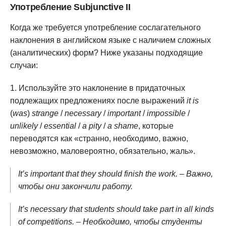
Употребление Subjunctive II
Когда же требуется употребление сослагательного
наклонения в английском языке с наличием сложных
(аналитических) форм? Ниже указаны подходящие
случаи:
Используйте это наклонение в придаточных
подлежащих предложениях после выражений
it is
(
was
)
strange
/
necessary
/
important
/
impossible
/
unlikely
/
essential
/
a pity
/
a shame
, которые
переводятся как «странно, необходимо, важно,
невозможно, маловероятно, обязательно, жаль».
It’s important that they should finish the work. – Важно,
чтобы они закончили работу.
It’s necessary that students should take part in all kinds
of competitions. – Необходимо, чтобы студенты