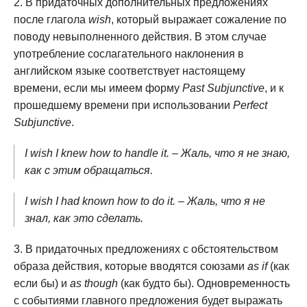
В придаточных дополнительных предложениях
после глагола
wish
, который выражает сожаление по
поводу невыполненного действия. В этом случае
употребление сослагательного наклонения в
английском языке соответствует настоящему
времени, если мы имеем форму
Past Subjunctive
, и к
прошедшему времени при использовании
Perfect
Subjunctive
.
I wish I knew how to handle it. – Жаль, что я не знаю,
как с этим обращаться.
I wish I had known how to do it. – Жаль, что я не
знал, как это сделать.
В придаточных предложениях с обстоятельством
образа действия, которые вводятся союзами
as if
(как
если бы) и
as though
(как будто бы). Одновременность
с событиями главного предложения будет выражать