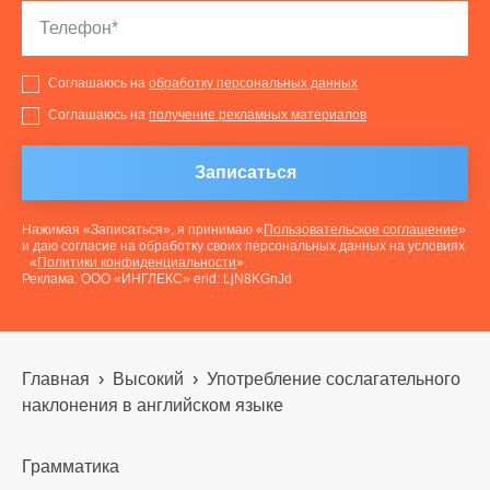
Соглашаюсь на
обработку персональных данных
Соглашаюсь на
получение рекламных материалов
Записаться
Нажимая «Записаться», я принимаю «
Пользовательское соглашение
»
и даю согласие на обработку своих персональных данных на условиях
«
Политики конфиденциальности
».
Реклама. ООО «ИНГЛЕКС» erid: LjN8KGnJd
Главная
›
Высокий
›
Употребление сослагательного
наклонения в английском языке
Грамматика