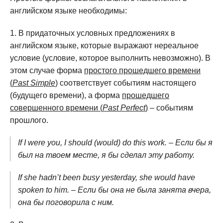
английском языке необходимы:
В придаточных условных предложениях в
английском языке, которые выражают нереальное
условие (условие, которое выполнить невозможно). В
этом случае форма
простого прошедшего времени
(
Past Simple
)
соответствует событиям настоящего
(будущего времени), а форма
прошедшего
совершенного времени (
Past Perfect
)
– событиям
прошлого.
If I were you, I should (would) do this work. – Если бы я
был на твоем месте, я бы сделал эту работу.
If she hadn’t been busy yesterday, she would have
spoken to him. – Если бы она не была занята вчера,
она бы поговорила с ним.