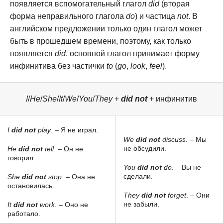
появляется вспомогательный глагол
did
(вторая
форма неправильного глагола
do
) и частица
not
. В
английском предложении только один глагол может
быть в прошедшем времени, поэтому, как только
появляется
did
, основной глагол принимает форму
инфинитива без частички
to
(
go
,
look
,
feel
).
I
/
He
/
She
/
It
/
We
/
You
/
They
+
did not
+ инфинитив
I
did not
play
. – Я не играл.
We
did not
discuss
. – Мы
не обсудили.
He
did not
tell
. – Он не
говорил.
You
did not
do
. – Вы не
сделали.
She
did not
stop
. – Она не
остановилась.
They
did not
forget
. – Они
не забыли.
It
did not
work
. – Оно не
работало.