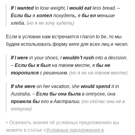
If
I
wanted
to lose weight, I
would eat
less bread. –
Если бы
я
хотел
похудеть, я
бы ел
меньше
хлеба.
(но я не хочу худеть)
Если в условии нам встречается глагол
to be
, то мы
будем использовать форму
were
для всех лиц и чисел.
If I were
in your shoes, I
wouldn’t rush
into a decision.
–
Если бы я был
на твоем месте, я
бы не
торопился
с решением.
(но я не на твоем месте)
If she were
on her vacation, she
would spend
it in
Australia. –
Если бы она была
в отпуске, она
провела бы
его в Австралии.
(но сейчас она не в
отпуске)
Освежить знания об условных предложениях вы
можете в статье «
Условные предложения в