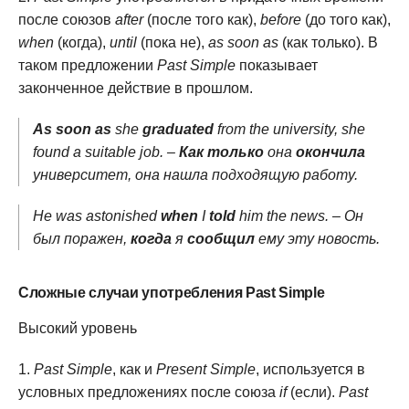
после союзов
after
(после того как),
before
(до того как),
when
(когда),
until
(пока не),
as soon as
(как только). В
таком предложении
Past Simple
показывает
законченное действие в прошлом.
As soon as
she
graduated
from the university, she
found a suitable job. –
Как только
она
окончила
университет, она нашла подходящую работу.
He was astonished
when
I
told
him the news. – Он
был поражен,
когда
я
сообщил
ему эту новость.
Сложные случаи употребления Past Simple
Высокий уровень
Past Simple
, как и
Present Simple
, используется в
условных предложениях после союза
if
(если).
Past