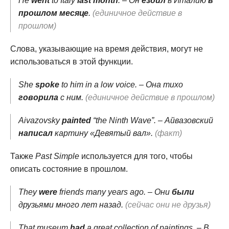
He
went
to Italy
last month
. – Он
ездил
в Италию
в
прошлом месяце
.
(единичное действие в
прошлом)
Слова, указывающие на время действия, могут не
использоваться в этой функции.
She
spoke
to him in a low voice. – Она тихо
говорила
с ним.
(единичное действие в прошлом)
Aivazovsky
painted
“the Ninth Wave”. – Айвазовский
написал
картину «Девятый вал».
(факт)
Также
Past Simple
используется для того, чтобы
описать состояние в прошлом.
They
were
friends many years ago. – Они
были
друзьями много лет назад.
(сейчас они не друзья)
That museum
had
a great collection of paintings. – В