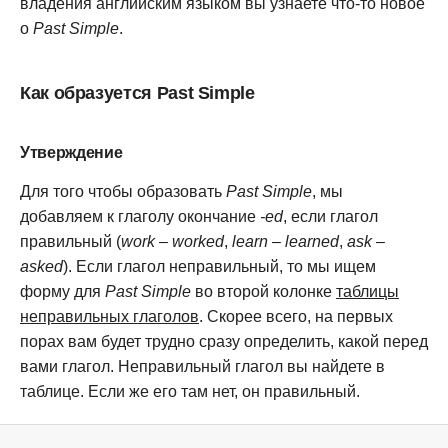
владения английским языком вы узнаете что-то новое
о
Past Simple
.
Как образуется Past Simple
Утверждение
Для того чтобы образовать
Past Simple
, мы
добавляем к глаголу окончание
-ed
, если глагол
правильный (
work
–
worked
,
learn
–
learned
,
ask
–
asked
). Если глагол неправильный, то мы ищем
форму для
Past Simple
во второй колонке
таблицы
неправильных глаголов
. Скорее всего, на первых
порах вам будет трудно сразу определить, какой перед
вами глагол. Неправильный глагол вы найдете в
таблице. Если же его там нет, он правильный.