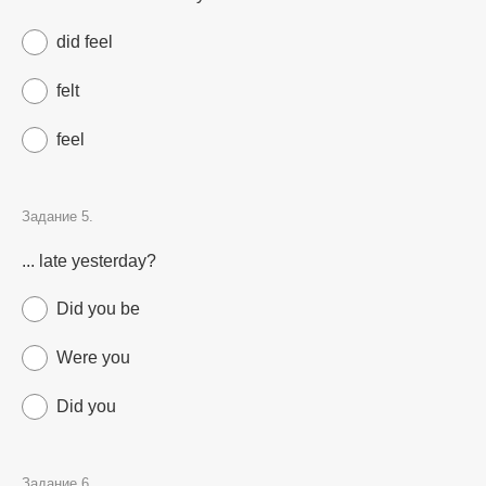
did feel
felt
feel
Задание 5.
... late yesterday?
Did you be
Were you
Did you
Задание 6.