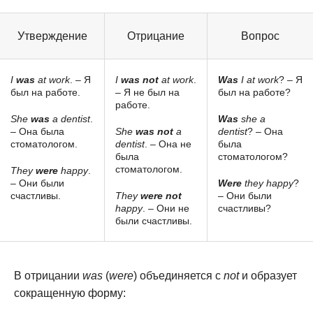
Утверждение
Отрицание
Вопрос
I
was
at work
. – Я
I
was not
at work
.
Was
I at work
? – Я
был на работе.
– Я не был на
был на работе?
работе.
She
was
a dentist
.
Was
she a
– Она была
She
was not
a
dentist
? – Она
стоматологом.
dentist
. – Она не
была
была
стоматологом?
стоматологом.
They
were
happy
.
– Они были
Were
they happy
?
счастливы.
They
were not
– Они были
happy
. – Они не
счастливы?
были счастливы.
В отрицании
was
(
were
) объединяется с
not
и образует
сокращенную форму: