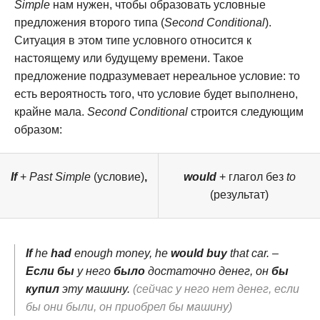
Simple
нам нужен, чтобы образовать условные
предложения второго типа (
Second Conditional
).
Ситуация в этом типе условного относится к
настоящему или будущему времени. Такое
предложение подразумевает нереальное условие: то
есть вероятность того, что условие будет выполнено,
крайне мала.
Second Conditional
строится следующим
образом:
If
+
Past Simple
(условие)
,
would
+ глагол без
to
(результат)
If
he
had
enough money, he
would buy
that car. –
Если бы
у него
было
достаточно денег, он
бы
купил
эту машину.
(сейчас у него нет денег, если
бы они были, он приобрел бы машину)