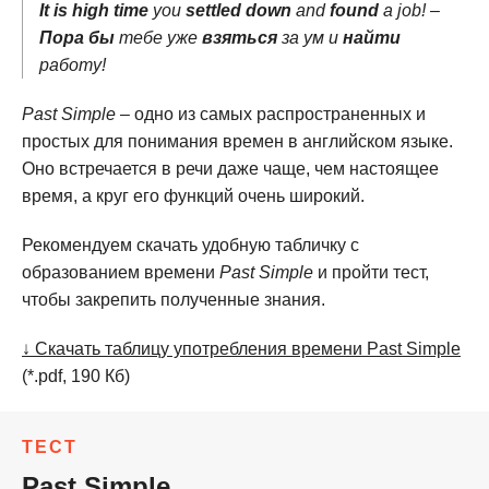
It is high time
you
settled down
and
found
a job! –
Пора бы
тебе уже
взяться
за ум и
найти
работу!
Past Simple
– одно из самых распространенных и
простых для понимания времен в английском языке.
Оно встречается в речи даже чаще, чем настоящее
время, а круг его функций очень широкий.
Рекомендуем скачать удобную табличку с
образованием времени
Past Simple
и пройти тест,
чтобы закрепить полученные знания.
↓ Скачать таблицу употребления времени Past Simple
(*.pdf, 190 Кб)
ТЕСТ
Past Simple