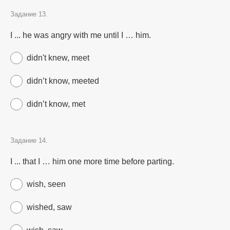
Задание 13.
I ... he was angry with me until I … him.
didn't knew, meet
didn’t know, meeted
didn’t know, met
Задание 14.
I ... that I … him one more time before parting.
wish, seen
wished, saw