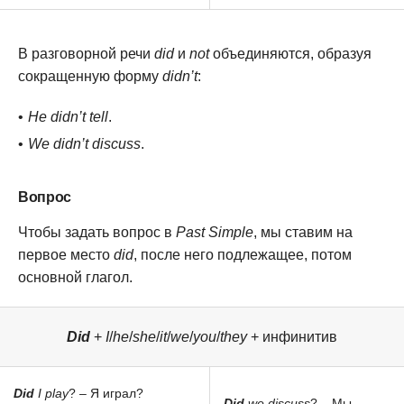
В разговорной речи
did
и
not
объединяются, образуя
сокращенную форму
didn’t
:
He didn’t tell
.
We didn’t discuss
.
Вопрос
Чтобы задать вопрос в
Past Simple
, мы ставим на
первое место
did
, после него подлежащее, потом
основной глагол.
Did
+
I
/
he
/
she
/
it
/
we
/
you
/
they
+ инфинитив
Did
I play
? – Я играл?
Did
we discuss
? – Мы