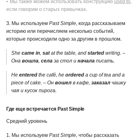
Мы также можем использовать конструкцию
used to
,
если говорим о старых привычках.
Мы используем
Past Simple
, когда рассказываем
историю или перечисляем несколько событий,
которые происходили одно за другим в прошлом.
She
came in
,
sat
at the table, and
started
writing. –
Она
вошла
,
села
за стол и
начала
писать.
He
entered
the café, he
ordered
a cup of tea and a
piece of cake. – Он
вошел
в кафе,
заказал
чашку
чая и кусок пирога.
Где еще встречается Past Simple
Средний уровень
Мы используем
Past Simple
, чтобы рассказать