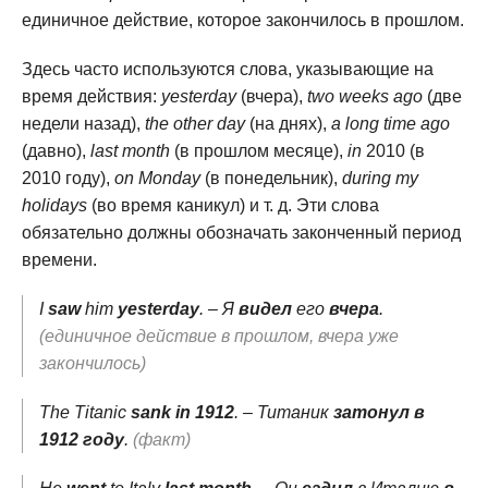
единичное действие, которое закончилось в прошлом.
Здесь часто используются слова, указывающие на
время действия:
yesterday
(вчера),
two weeks ago
(две
недели назад),
the other day
(на днях),
a long time ago
(давно),
last month
(в прошлом месяце),
in
2010 (в
2010 году),
on Monday
(в понедельник),
during my
holidays
(во время каникул) и т. д. Эти слова
обязательно должны обозначать законченный период
времени.
I
saw
him
yesterday
. – Я
видел
его
вчера
.
(единичное действие в прошлом, вчера уже
закончилось)
The Titanic
sank in 1912
. – Титаник
затонул в
1912 году
.
(факт)