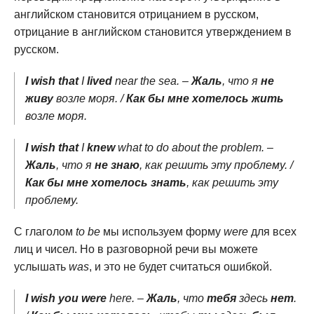
английском становится отрицанием в русском,
отрицание в английском становится утверждением в
русском.
I wish that
I
lived
near the sea. –
Жаль
, что я
не
живу
возле моря. /
Как бы мне хотелось жить
возле моря.
I wish that
I
knew
what to do about the problem. –
Жаль
, что я
не знаю
, как решить эту проблему. /
Как бы мне хотелось знать
, как решить эту
проблему.
С глаголом
to be
мы используем форму
were
для всех
лиц и чисел. Но в разговорной речи вы можете
услышать
was
, и это не будет считаться ошибкой.
I wish you were
here. –
Жаль
, что
тебя
здесь
нет
.