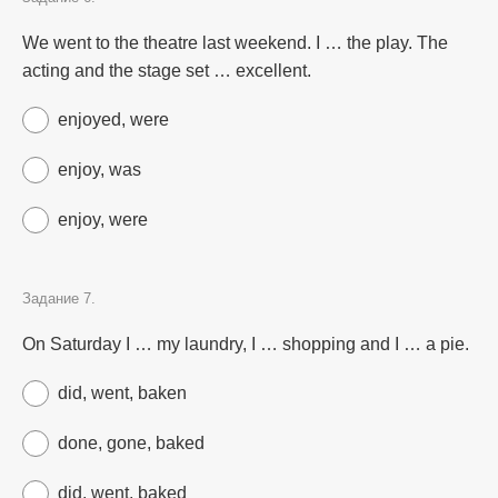
We went to the theatre last weekend. I … the play. The
acting and the stage set … excellent.
enjoyed, were
enjoy, was
enjoy, were
Задание 7.
On Saturday I … my laundry, I … shopping and I … a pie.
did, went, baken
done, gone, baked
did, went, baked