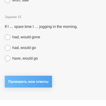
wish, saw
Задание 15.
If I … spare time I … jogging in the morning.
had, would gone
had, would go
have, would go