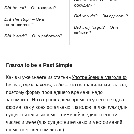
обсудили?
Did
he tell
? – Он говорил?
Did
you do
? – Вы сделали?
Did
she stop
? – Она
остановилась?
Did
they forget
? – Они
забыли?
Did
it work
? – Оно работало?
Глагол to be в Past Simple
Как вы уже знаете из статьи «
Употребление глагола to
be: как, где и зачем
»,
to be
– это неправильный глагол,
поэтому форму прошедшего времени надо
запомнить. Но в прошедшем времени у него не одна
форма, как у всех остальных глаголов, а две:
was
(для
существительных и местоимений в единственном
числе) и
were
(для существительных и местоимений
во множественном числе).