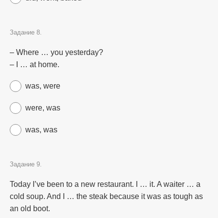
Задание 8.
– Where … you yesterday?
– I … at home.
was, were
were, was
was, was
Задание 9.
Today I’ve been to a new restaurant. I … it. A waiter … a
cold soup. And I … the steak because it was as tough as
an old boot.