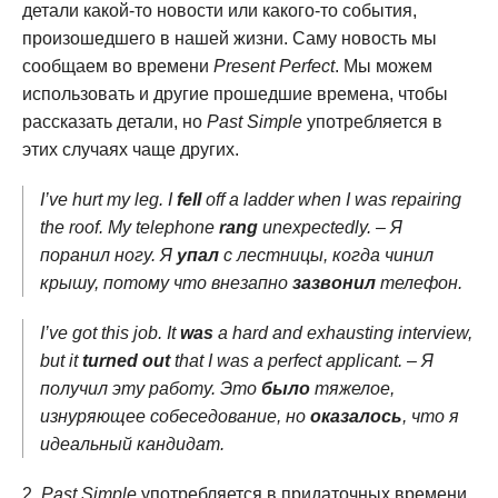
детали какой-то новости или какого-то события,
произошедшего в нашей жизни. Саму новость мы
сообщаем во времени
Present Perfect
. Мы можем
использовать и другие прошедшие времена, чтобы
рассказать детали, но
Past Simple
употребляется в
этих случаях чаще других.
I’ve hurt my leg. I
fell
off a ladder when I was repairing
the roof. My telephone
rang
unexpectedly. – Я
поранил ногу. Я
упал
с лестницы, когда чинил
крышу, потому что внезапно
зазвонил
телефон.
I’ve got this job. It
was
a hard and exhausting interview,
but it
turned out
that I was a perfect applicant. – Я
получил эту работу. Это
было
тяжелое,
изнуряющее собеседование, но
оказалось
, что я
идеальный кандидат.
Past Simple
употребляется в придаточных времени