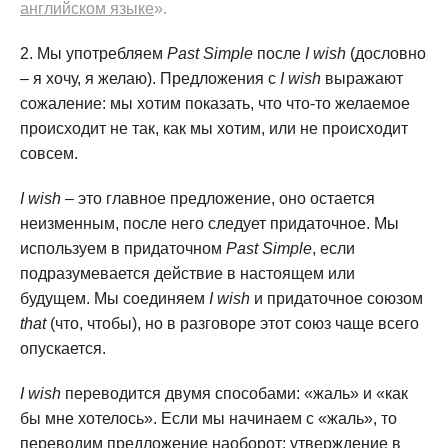
английском языке
».
Мы употребляем
Past Simple
после
I wish
(дословно
– я хочу, я желаю). Предложения с
I wish
выражают
сожаление: мы хотим показать, что что-то желаемое
происходит не так, как мы хотим, или не происходит
совсем.
I wish
– это главное предложение, оно остается
неизменным, после него следует придаточное. Мы
используем в придаточном
Past Simple
, если
подразумевается действие в настоящем или
будущем. Мы соединяем
I wish
и придаточное союзом
that
(что, чтобы), но в разговоре этот союз чаще всего
опускается.
I wish
переводится двумя способами: «жаль» и «как
бы мне хотелось». Если мы начинаем с «жаль», то
переводим предложение наоборот: утверждение в