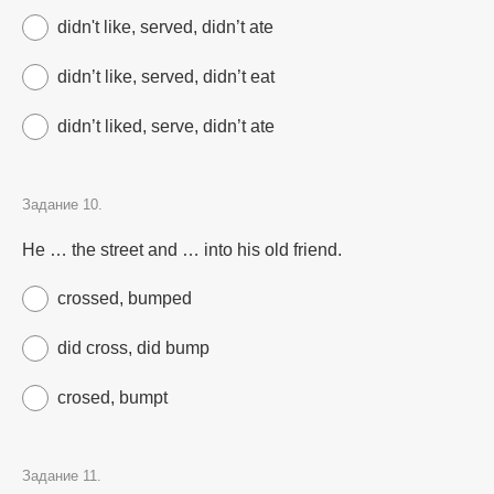
didn't like, served, didn’t ate
didn’t like, served, didn’t eat
didn’t liked, serve, didn’t ate
Задание 10.
He … the street and … into his old friend.
crossed, bumped
did cross, did bump
crosed, bumpt
Задание 11.