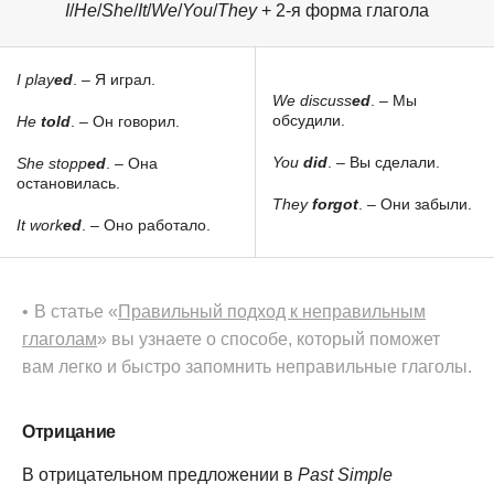
I
/
He
/
She
/
It
/
We
/
You
/
They
+ 2-я форма глагола
I play
ed
. – Я играл.
We discuss
ed
. – Мы
обсудили.
He
told
. – Он говорил.
You
did
. – Вы сделали.
She stopp
ed
. – Она
остановилась.
They
forgot
. – Они забыли.
It work
ed
. – Оно работало.
В статье «
Правильный подход к неправильным
глаголам
» вы узнаете о способе, который поможет
вам легко и быстро запомнить неправильные глаголы.
Отрицание
В отрицательном предложении в
Past Simple