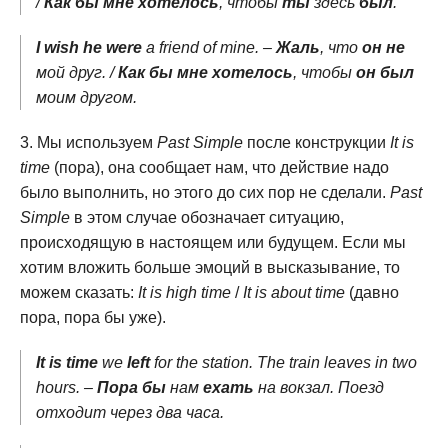
/
Как бы мне хотелось
, чтобы
ты
здесь
был
.
I wish he were
a friend of mine. –
Жаль
, что
он не
мой друг. /
Как бы мне хотелось
, чтобы
он был
моим другом.
Мы используем
Past Simple
после конструкции
It is
time
(пора), она сообщает нам, что действие надо
было выполнить, но этого до сих пор не сделали.
Past
Simple
в этом случае обозначает ситуацию,
происходящую в настоящем или будущем. Если мы
хотим вложить больше эмоций в высказывание, то
можем сказать:
It is high time
/
It is about time
(давно
пора, пора бы уже).
It is time
we
left
for the station. The train leaves in two
hours. –
Пора бы
нам
ехать
на вокзал. Поезд
отходит через два часа.