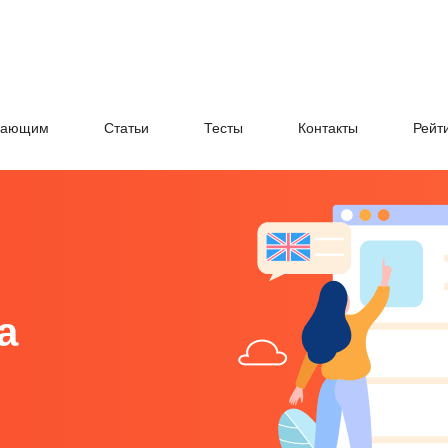
нающим
Cтатьи
Тесты
Контакты
Рейт
а