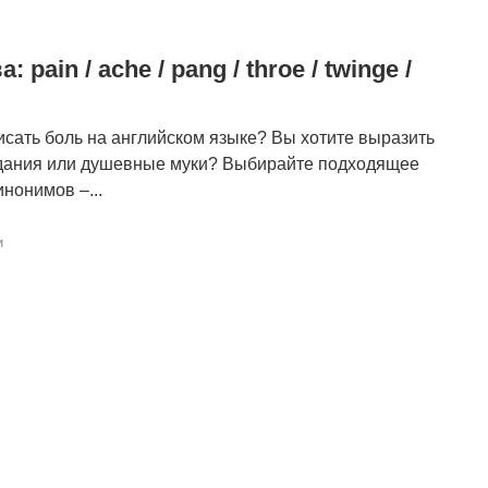
 pain / ache / pang / throe / twinge /
писать боль на английском языке? Вы хотите выразить
дания или душевные муки? Выбирайте подходящее
инонимов –...
и
записям