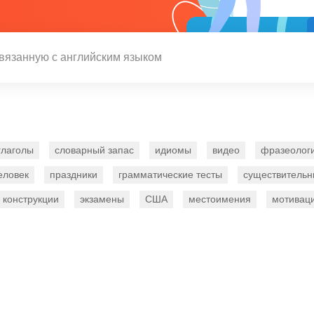
глаголы
словарный запас
идиомы
видео
фразеолог
еловек
праздники
грамматические тесты
существитель
конструкции
экзамены
США
местоимения
мотивац
записям