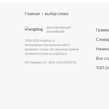
Главная
›
выбор слова
для изучающих
Грамма
английский
Словар
2008-2026 engblog.ru
Копирование материалов сайта
Начин
возможно только при указании прямой
активной ссылки на engblog.ru
Все ст
ИП Чемирис А.Г. ИНН: 920100035702
ТОП-24