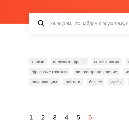
топики
полезные фразы
лексикология
фразовые глаголы
лингвострановедение
ч
начинающим
рейтинг
бизнес
курсы
Навигация по 
1
2
3
4
5
6