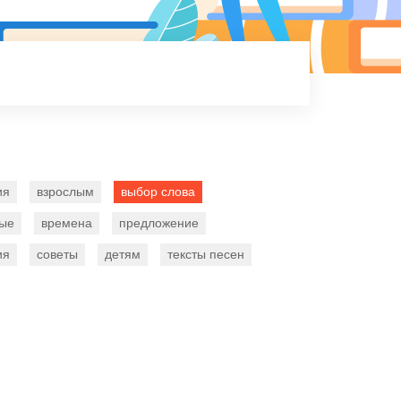
ия
взрослым
выбор слова
ные
времена
предложение
ия
советы
детям
тексты песен