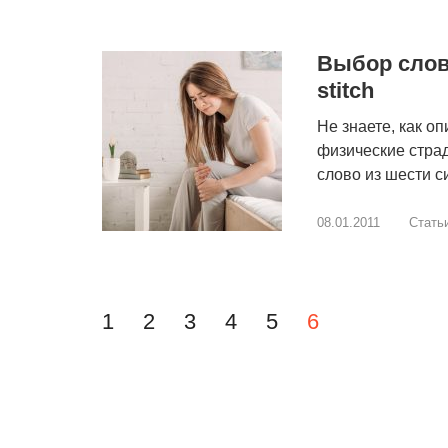
Выбор слова:
stitch
Не знаете, как о
физические стра
слово из шести с
08.01.2011
Cтать
Навигация по 
1
2
3
4
5
6