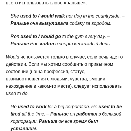
всего использовать слово «раньше».
She
used to / would walk
her dog in the countryside. –
Раньше
она
выгуливала
собаку за городом.
Ron
used to / would go
to the gym every day. –
Раньше
Рон
ходил
в спортзал каждый день.
Would
используется только в случае, если речь идет о
действии. Если мы хотим сообщить о привычном
состоянии (наша профессия, статус,
взаимоотношения с людьми, чувства, эмоции,
нахождение в каком-то месте), следует использовать
used to do
.
He
used to work
for a big corporation. He
used to be
tired
all the time. –
Раньше
он
работал
в большой
корпорации.
Раньше
он все время
был
уставшим
.