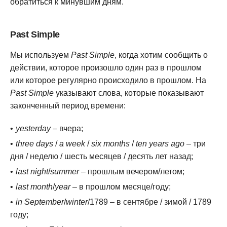
обратиться к минувшим дням.
Past Simple
Мы используем
Past Simple
, когда хотим сообщить о
действии, которое произошло один раз в прошлом
или которое регулярно происходило в прошлом. На
Past Simple
указывают слова, которые показывают
законченный период времени:
yesterday
– вчера;
three days
/
a week
/
six months
/
ten years ago
– три
дня / неделю / шесть месяцев / десять лет назад;
last night
/
summer
– прошлым вечером/летом;
last month
/
year
– в прошлом месяце/году;
in September
/
winter
/1789 – в сентябре / зимой / 1789
году;