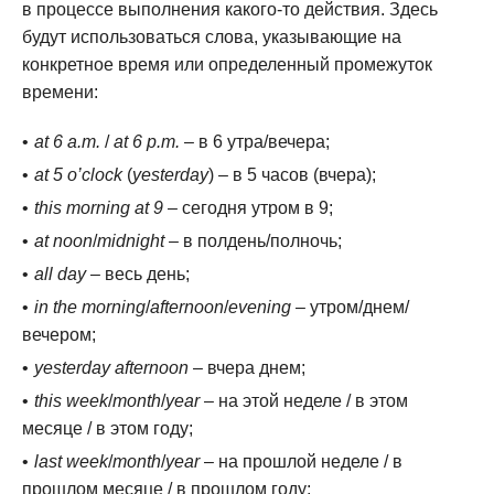
в процессе выполнения какого-то действия. Здесь
будут использоваться слова, указывающие на
конкретное время или определенный промежуток
времени:
at 6 a.m.
/
at 6 p.m.
– в 6 утра/вечера;
at 5 o’clock
(
yesterday
) – в 5 часов (вчера);
this morning at 9
– сегодня утром в 9;
at noon
/
midnight
– в полдень/полночь;
all day
– весь день;
in the morning
/
afternoon
/
evening
– утром/днем/
вечером;
yesterday afternoon
– вчера днем;
this week
/
month
/
year
– на этой неделе / в этом
месяце / в этом году;
last week
/
month
/
year
– на прошлой неделе / в
прошлом месяце / в прошлом году;