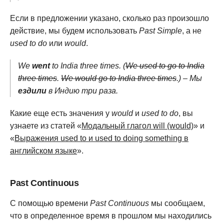
Если в предложении указано, сколько раз произошло
действие, мы будем использовать
Past Simple
, а не
used to do
или
would
.
We
went
to India three times. (
We used to go to India
three times
.
We would go to India three times
.) – Мы
ездили
в Индию три раза.
Какие еще есть значения у
would
и
used to do
, вы
узнаете из статей «
Модальный глагол will (would)
» и
«
Выражения used to и used to doing something в
английском языке
».
Past Continuous
С помощью времени
Past Continuous
мы сообщаем,
что в определенное время в прошлом мы находились