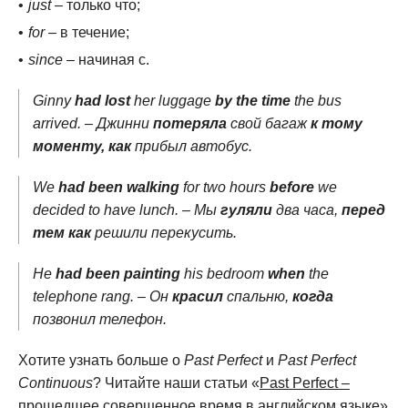
just
– только что;
for
– в течение;
since
– начиная с.
Ginny
had lost
her luggage
by the time
the bus
arrived. – Джинни
потеряла
свой багаж
к тому
моменту, как
прибыл автобус.
We
had been walking
for two hours
before
we
decided to have lunch. – Мы
гуляли
два часа,
перед
тем как
решили перекусить.
He
had been painting
his bedroom
when
the
telephone rang. – Он
красил
спальню,
когда
позвонил телефон.
Хотите узнать больше о
Past Perfect
и
Past Perfect
Continuous
? Читайте наши статьи «
Past Perfect –
прошедшее совершенное время в английском языке
»