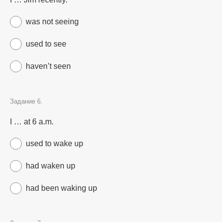
was not seeing
used to see
haven’t seen
Задание 6.
I … at 6 a.m.
used to wake up
had waken up
had been waking up