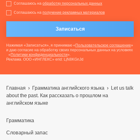
Соглашаюсь на
обработку персональных данных
Соглашаюсь на
получение рекламных материалов
Записаться
Нажимая «Записаться», я принимаю «
Пользовательское соглашение
»
и даю согласие на обработку своих персональных данных на условиях
«
Политики конфиденциальности
».
Реклама. ООО «ИНГЛЕКС» erid: LjN8KGnJd
Главная
›
Грамматика английского языка
›
Let us talk
about the past. Как рассказать о прошлом на
английском языке
Грамматика
Словарный запас