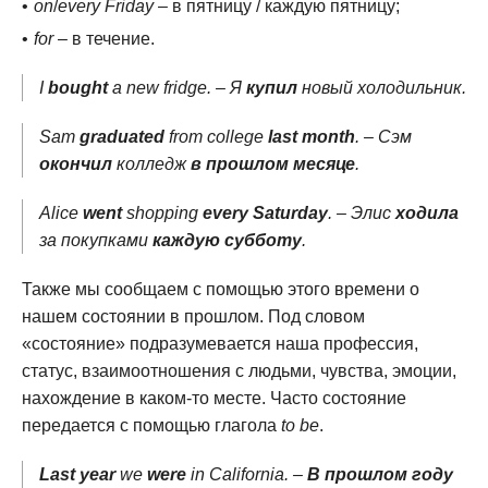
on
/
every Friday
– в пятницу / каждую пятницу;
for
– в течение.
I
bought
a new fridge. – Я
купил
новый холодильник.
Sam
graduated
from college
last month
. – Сэм
окончил
колледж
в прошлом месяце
.
Alice
went
shopping
every Saturday
. – Элис
ходила
за покупками
каждую субботу
.
Также мы сообщаем с помощью этого времени о
нашем состоянии в прошлом. Под словом
«состояние» подразумевается наша профессия,
статус, взаимоотношения с людьми, чувства, эмоции,
нахождение в каком-то месте. Часто состояние
передается с помощью глагола
to be
.
Last year
we
were
in California. –
В прошлом году