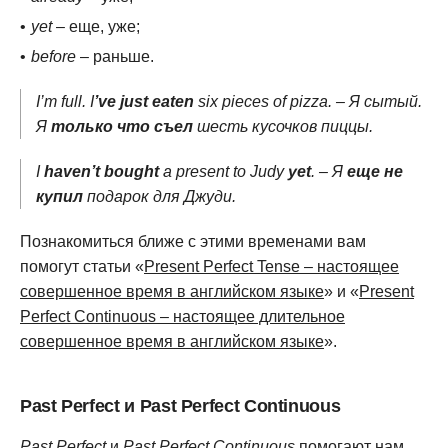
yet
– еще, уже;
before
– раньше.
I’m full. I
’ve just eaten
six pieces of pizza. – Я сытый.
Я
только что съел
шесть кусочков пиццы.
I
haven’t bought
a present to Judy
yet
. – Я
еще не
купил
подарок для Джуди.
Познакомиться ближе с этими временами вам
помогут статьи «
Present Perfect Tense – настоящее
совершенное время в английском языке
» и «
Present
Perfect Continuous – настоящее длительное
совершенное время в английском языке
».
Past Perfect и Past Perfect Continuous
Past Perfect
и
Past Perfect Continuous
помогают нам