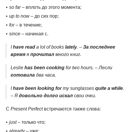
so far
– вплоть до этого момента;
up to now
– до сих пор;
for
– в течение;
since
– начиная с.
I
have read
a lot of books
lately
. –
За последнее
время
я
прочитал
много книг.
Leslie
has been cooking
for two hours. – Лесли
готовила
два часа.
I
have been looking for
my sunglasses
quite a while
.
– Я
довольно долго искал
свои очки.
С
Present Perfect
встречаются также слова:
just
– только что;
already
– уже;