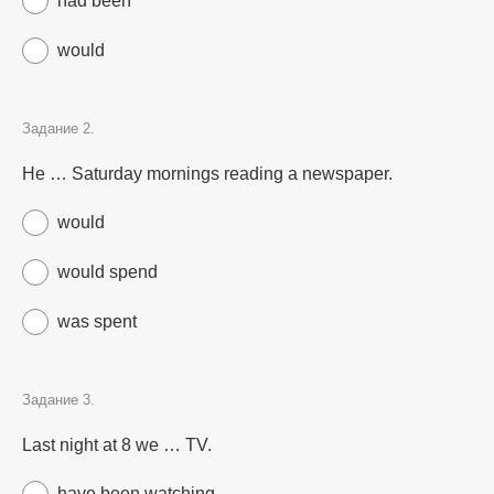
had been
would
Задание 2.
He … Saturday mornings reading a newspaper.
would
would spend
was spent
Задание 3.
Last night at 8 we … TV.
have been watching