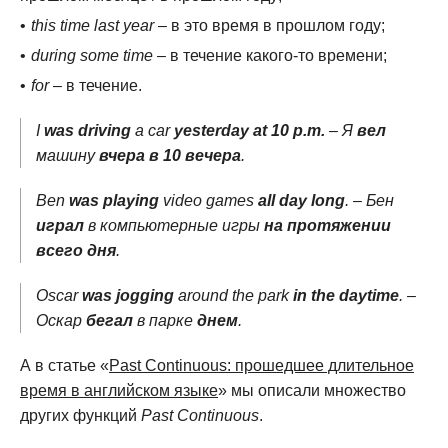
this time last year
– в это время в прошлом году;
during some time
– в течение какого-то времени;
for
– в течение.
I
was driving
a car
yesterday at 10 p.m.
– Я
вел
машину
вчера в 10 вечера
.
Ben
was playing
video games
all day long
. – Бен
играл
в компьютерные игры
на протяжении
всего дня
.
Oscar
was jogging
around the park
in the daytime
. –
Оскар
бегал
в парке
днем
.
А в статье «
Past Continuous: прошедшее длительное
время в английском языке
» мы описали множество
других функций
Past Continuous
.