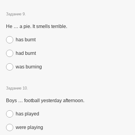
Задание 9.
He … a pie. It smells terrible.
has burnt
had burnt
was burning
Задание 10.
Boys … football yesterday afternoon.
has played
were playing