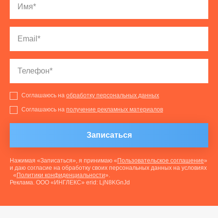
Соглашаюсь на
обработку персональных данных
Соглашаюсь на
получение рекламных материалов
Записаться
Нажимая «Записаться», я принимаю «
Пользовательское соглашение
»
и даю согласие на обработку своих персональных данных на условиях
«
Политики конфиденциальности
».
Реклама. ООО «ИНГЛЕКС» erid: LjN8KGnJd