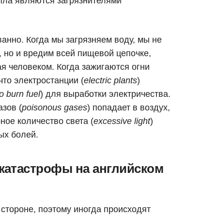
епла являются загрязнителями
анно. Когда мы загрязняем воду, мы не
, но и вредим всей пищевой цепочке,
я человеком. Когда зажигаются огни
то электростанции (
electric plants
)
to burn fuel
) для выработки электричества.
азов (
poisonous gases
) попадает в воздух,
ное количество света (
excessive light
)
ых болей.
катастрофы на английском
 стороне, поэтому иногда происходят