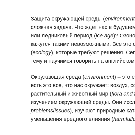
Защита окружающей среды (
environmenta
сложная задача. Что ждет нас в будущем
или ледниковый период (
ice age
)? Озон
кажутся такими невозможными. Все это
(
ecology
), которые требуют решения. С
тему и научимся говорить на английско
Окружающая среда (
environment
) – это
есть это все, что нас окружает: воздух, 
растительный и животный мир (
flora and
изучением окружающей среды. Они иссл
problems
/
issues
), изучают природные кат
уменьшения вредного влияния (
harmful
/