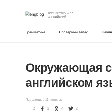
для изучающих
английский
Грамматика
Словарный запас
Начи
Окружающая с
английском яз
Поделились
11
человек
2
3
4
2