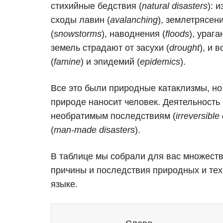
стихийные бедствия (
natural disasters
): 
сходы лавин (
avalanching
), землетрясени
(
snowstorms
), наводнения (
floods
), урага
земель страдают от засухи (
drought
), и 
(
famine
) и эпидемий (
epidemics
).
Все это были природные катаклизмы, но
природе наносит человек. Деятельность
необратимым последствиям (
irreversibl
(
man-made disasters
).
В таблице мы собрали для вас множеств
причины и последствия природных и тех
языке.