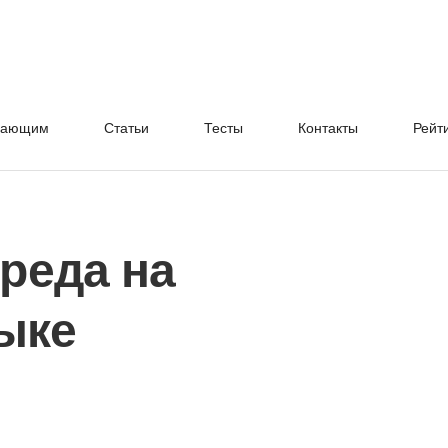
нающим
Cтатьи
Тесты
Контакты
Рейт
реда на
ыке