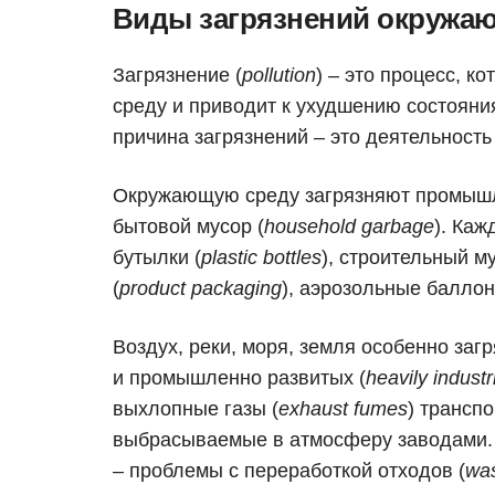
Виды загрязнений окружа
Загрязнение (
pollution
) – это процесс, к
среду и приводит к ухудшению состояни
причина загрязнений – это деятельность
Окружающую среду загрязняют промышл
бытовой мусор (
household garbage
). Ка
бутылки (
plastic bottles
), строительный му
(
product packaging
), аэрозольные баллон
Воздух, реки, моря, земля особенно заг
и промышленно развитых (
heavily industr
выхлопные газы (
exhaust fumes
) транспо
выбрасываемые в атмосферу заводами. 
– проблемы с переработкой отходов (
was