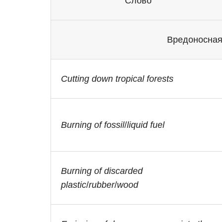
Слово
Вредоносная
Cutting down tropical forests
Burning of fossil
/
liquid fuel
Burning of discarded
plastic
/
rubber
/
wood