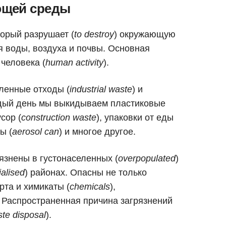
ющей среды
оторый разрушает (
to destroy
) окружающую
я воды, воздуха и почвы. Основная
 человека (
human activity
).
енные отходы (
industrial waste
) и
ждый день мы выкидываем пластиковые
сор (
construction waste
), упаковки от еды
ы (
aerosol can
) и многое другое.
рязнены в густонаселенных (
overpopulated
)
ialised
) районах. Опасны не только
рта и химикаты (
chemicals
),
Распространенная причина загрязнений
te disposal
).