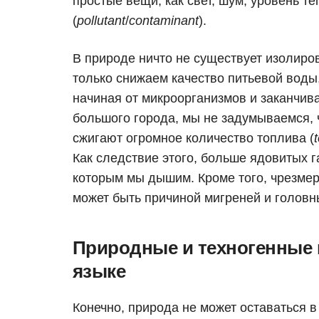
простые вещи, как свет, шум, уровень т
(
pollutant
/
contaminant
).
В природе ничто не существует изолиров
только снижаем качество питьевой воды
начиная от микроорганизмов и заканчива
большого города, мы не задумываемся, ч
сжигают огромное количество топлива (
Как следствие этого, больше ядовитых г
которым мы дышим. Кроме того, чрезмер
может быть причиной мигреней и головн
Природные и техногенные 
языке
Конечно, природа не может оставаться в