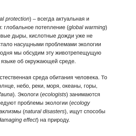
l protection
) – всегда актуальная и
: глобальное потепление (
global warming
)
овые дыры, кислотные дожди уже не
 стало насущными проблемами экологии
егодня мы обсудим эту животрепещущую
м языке об окружающей среде.
 естественная среда обитания человека. То
солнце, небо, реки, моря, океаны, горы,
 fauna
). Экологи (
ecologists
) занимаются
едуют проблемы экологии (
ecology
аклизмы (
natural disasters
), ищут способы
damaging effect
) на природу.