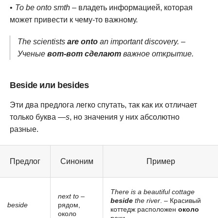
To be onto smth
– владеть информацией, которая
может привести к чему-то важному.
The scientists
are onto
an important discovery. –
Ученые
вот-вот сделают
важное открытие.
Beside или besides
Эти два предлога легко спутать, так как их отличает
только буква —
s
, но значения у них абсолютно
разные.
Предлог
Синоним
Пример
There is a beautiful cottage
next to
–
beside
the river
. – Красивый
beside
рядом,
коттедж расположен
около
около