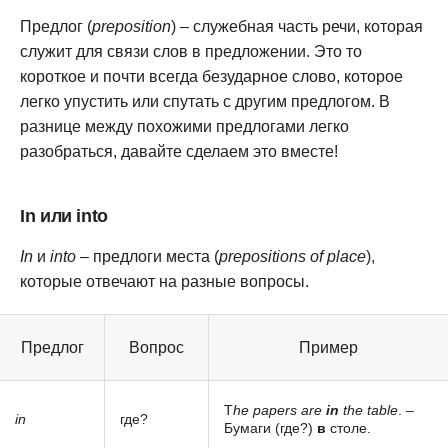
Предлог (
preposition
) – служебная часть речи, которая
служит для связи слов в предложении. Это то
короткое и почти всегда безударное слово, которое
легко упустить или спутать с другим предлогом. В
разнице между похожими предлогами легко
разобраться, давайте сделаем это вместе!
In или into
In
и
into
– предлоги места (
prepositions of place
),
которые отвечают на разные вопросы.
Предлог
Вопрос
Пример
T
he papers are
in
the table
. –
in
где?
Бумаги (где?)
в
столе.