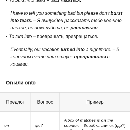
To burst into tears
– расплакаться.
I have to tell you something bad but please don’t
burst
into tears
. – Я вынужден рассказать тебе кое-что
плохое, но пожалуйста, не
расплачься
.
To turn into
– превращать, превращаться.
Eventually, our vacation
turned into
a nightmare. – В
конечном счете наш отпуск
превратился
в
кошмар.
On или onto
Предлог
Вопрос
Пример
A box of matches is
on
the
on
где?
counter
. – Коробка спичек (где?)