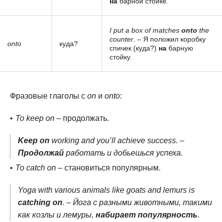
на
барной стойке.
I put a box of matches
onto
the
counter
. – Я положил коробку
onto
куда?
спичек (куда?)
на
барную
стойку.
Фразовые глаголы с
on
и
onto
:
To keep on
– продолжать.
Keep on
working and you’ll achieve success. –
Продолжай
работать и добьешься успеха.
To catch on
– становиться популярным.
Yoga with various animals like goats and lemurs is
catching on
. – Йога с разными животными, такими
как козлы и лемуры,
набирает популярность
.