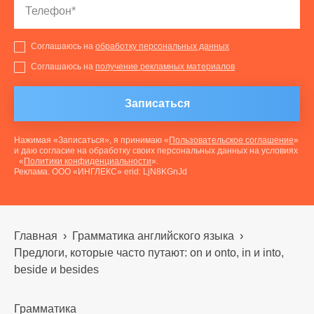
Соглашаюсь на
обработку персональных данных
Соглашаюсь на
получение рекламных материалов
Записаться
Нажимая «Записаться», я принимаю «
Пользовательское соглашение
»
и даю согласие на обработку своих персональных данных на условиях
«
Политики конфиденциальности
».
Реклама. ООО «ИНГЛЕКС» erid: LjN8KGnJd
Главная
›
Грамматика английского языка
›
Предлоги, которые часто путают: on и onto, in и into,
beside и besides
Грамматика