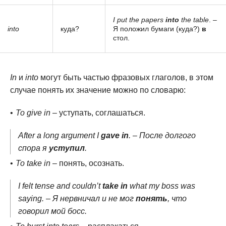
I put the papers
into
the table
. –
into
куда?
Я положил бумаги (куда?)
в
стол.
In
и
into
могут быть частью фразовых глаголов, в этом
случае понять их значение можно по словарю:
To give in
– уступать, соглашаться.
After a long argument I
gave in
. – После долгого
спора я
уступил
.
To take in
– понять, осознать.
I felt tense and couldn’t
take in
what my boss was
saying. – Я нервничал и не мог
понять
, что
говорил мой босс.