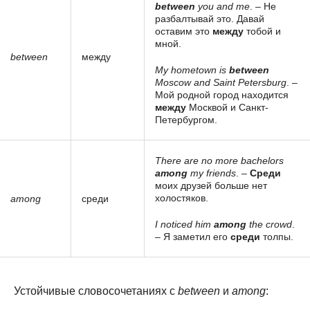
between
you and me
. – Не
разбалтывай это. Давай
оставим это
между
тобой и
мной.
between
между
My hometown is
between
Moscow and Saint Petersburg
. –
Мой родной город находится
между
Москвой и Санкт-
Петербургом.
There are no more bachelors
among
my friends
. –
Среди
моих друзей больше нет
холостяков.
among
среди
I noticed him
among
the crowd
.
– Я заметил его
среди
толпы.
Устойчивые словосочетаниях с
between
и
among
: