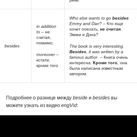
реки.
Who else wants to go
besides
Emmy and Dan
? – Кто еще
in addition
хочет поехать,
не считая
to
– не
Эмми и Дэна?
считая,
помимо;
besides
The book is very interesting.
Besides
, it was written by a
moreover
–
famous author
. – Книга очень
кстати,
интересна.
Кроме того
, она
кроме того
была написана известным
автором.
Подробнее о разнице между
beside
и
besides
вы
можете узнать из видео
engVid
: