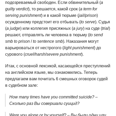
подозреваемый свободен. Если обвинительный (
a
guilty verdict
), то решается, какой срок (
a term for
serving punishment
) и в какой тюрьме (
jail
/
prison
)
осужденному предстоит его отбывать (
to serve
). Судья
(
a judge
) или коллегия присяжных (
a jury
) на суде (
trial
)
решают, отправлять ли человека в тюрьму (
to send
smb to prison
/
to sentence smb
). Наказания могут
варьироваться от нестрогого (
light punishment
) до
сурового (
cruel
/
harsh
/
severe punishment
).
Итак, с основной лексикой, касающейся преступлений
на английском языке, мы ознакомились. Теперь
предлагаем вам почитать 6 смешных оговорок судей
в судебном зале:
How many times have you committed suicide? –
Сколько раз Вы совершали суицид?
Were you alone or by yourself? – Вы были одни или