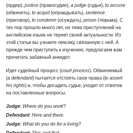
(ордер),
justice
(правосудие),
a judge
(судья),
to accuse
(обвинять),
to acquit
(оправдывать),
sentence
(приговор),
to condemn
(осуждать),
prison
(тюрьма). С
тех пор прошло много лет, но тема преступлений на
английском языке не теряет своей актуальности. Из
этой статьи вы узнаете лексику, связанную с ней. А
прежде чем приступить к изучению, предлагаем вам
прочитать забавный анекдот.
Идет судебный процесс (
court process
). Обвиняемый
(
a defendant
) пытается отстоять свои права (
to assert
his rights
) и, чтобы досадить судье, уходит от ответов
на поставленные вопросы.
Judge
:
Where do you work
?
Defendant
:
Here and there
.
Judge
:
What do you do for a living
?
Defendant
:
This and that
.