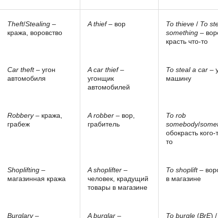
Theft
/
Stealing
–
A thief
– вор
To thieve
/
To st
кража, воровство
something
– вор
красть что-то
Car theft
– угон
A car thief
–
To steal a car
– 
автомобиля
угонщик
машину
автомобилей
Robbery
– кража,
A robber
– вор,
To rob
грабеж
грабитель
somebody
/
somet
обокрасть кого-т
то
Shoplifting
–
A shoplifter
–
To shoplift
– вор
магазинная кража
человек, крадущий
в магазине
товары в магазине
Burglary
–
A burglar
–
To burgle
(
BrE
) 