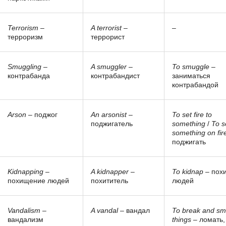
Terrorism
–
A terrorist
–
–
терроризм
террорист
Smuggling
–
A smuggler
–
To smuggle
–
контрабанда
контрабандист
заниматься
контрабандой
Arson
– поджог
An arsonist
–
To set fire to
поджигатель
something
/
To s
something on fir
поджигать
Kidnapping
–
A kidnapper
–
To kidnap
– пох
похищение людей
похититель
людей
Vandalism
–
A vandal
– вандал
To break and s
вандализм
things
– ломать,