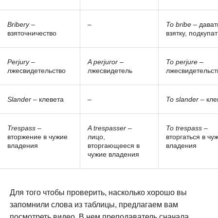
Bribery
–
–
To bribe
– дават
взяточничество
взятку, подкупат
Perjury
–
A perjuror
–
To perjure
–
лжесвидетельство
лжесвидетель
лжесвидетельст
Slander
– клевета
–
To slander
– кле
Trespass
–
A trespasser
–
To trespass
–
вторжение в чужие
лицо,
вторгаться в чу
владения
вторгающееся в
владения
чужие владения
Для того чтобы проверить, насколько хорошо вы
запомнили слова из таблицы, предлагаем вам
посмотреть видео. В нем преподаватель сначала