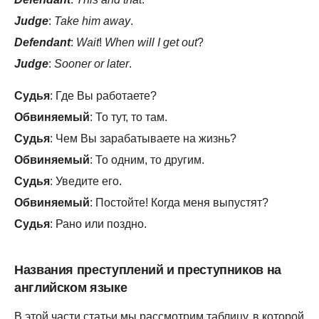
Judge
:
Take him away
.
Defendant
:
Wait
!
When will I get out
?
Judge
:
Sooner or later
.
Судья
: Где Вы работаете?
Обвиняемый
: То тут, то там.
Судья
: Чем Вы зарабатываете на жизнь?
Обвиняемый
: То одним, то другим.
Судья
: Уведите его.
Обвиняемый
: Постойте! Когда меня выпустят?
Судья
: Рано или поздно.
Названия преступлений и преступников на
английском языке
В этой части статьи мы рассмотрим таблицу, в которой