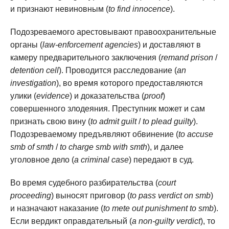
и признают невиновным (
to find innocence
).
Подозреваемого арестовывают правоохранительные
органы (
law-enforcement agencies
) и доставляют в
камеру предварительного заключения (
remand prison
/
detention cell
). Проводится расследование (
an
investigation
), во время которого предоставляются
улики (
evidence
) и доказательства (
proof
)
совершенного злодеяния. Преступник может и сам
признать свою вину (
to admit guilt
/
to plead guilty
).
Подозреваемому предъявляют обвинение (
to accuse
smb of smth
/
to charge smb with smth
), и далее
уголовное дело (
a criminal case
) передают в суд.
Во время судебного разбирательства (
court
proceeding
) выносят приговор (
to pass verdict on smb
)
и назначают наказание (
to mete out punishment to smb
).
Если вердикт оправдательный (
a non-guilty verdict
), то