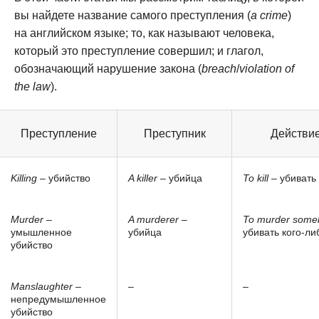
вы найдете название самого преступления (
a crime
)
на английском языке; то, как называют человека,
который это преступление совершил; и глагол,
обозначающий нарушение закона (
breach
/
violation of
the law
).
Преступление
Преступник
Действи
Killing
– убийство
A killer
– убийца
To kill
– убивать
Murder
–
A murderer
–
To murder some
умышленное
убийца
убивать кого-ли
убийство
Manslaughter
–
–
–
непредумышленное
убийство