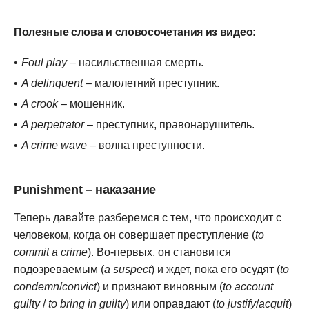
Полезные слова и словосочетания из видео:
Foul play
– насильственная смерть.
A delinquent
– малолетний преступник.
A crook
– мошенник.
A perpetrator
– преступник, правонарушитель.
A crime wave
– волна преступности.
Punishment – наказание
Теперь давайте разберемся с тем, что происходит с
человеком, когда он совершает преступление (
to
commit a crime
). Во-первых, он становится
подозреваемым (
a suspect
) и ждет, пока его осудят (
to
condemn
/
convict
) и признают виновным (
to account
guilty
/
to bring in guilty
) или оправдают (
to justify
/
acquit
)