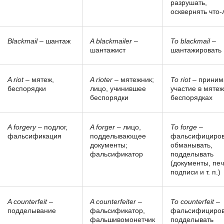
разрушать,
осквернять что-
Blackmail
– шантаж
A blackmailer
–
To blackmail
–
шантажист
шантажировать
A riot
– мятеж,
A rioter
– мятежник;
To riot
– приним
беспорядки
лицо, учинившее
участие в мятеж
беспорядки
беспорядках
A forgery
– подлог,
A forger
– лицо,
To forge
–
фальсификация
подделывающее
фальсифициров
документы;
обманывать,
фальсификатор
подделывать
(документы, печ
подписи и т. п.)
A counterfeit
–
A counterfeiter
–
To counterfeit
–
подделывание
фальсификатор,
фальсифициров
фальшивомонетчик
подделывать