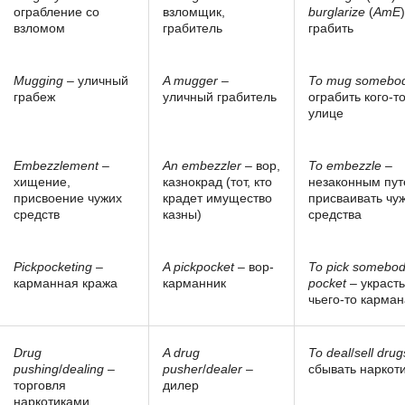
ограбление со
взломщик,
burglarize
(
AmE
взломом
грабитель
грабить
Mugging
– уличный
A mugger
–
To mug somebo
грабеж
уличный грабитель
ограбить кого-т
улице
Embezzlement
–
An embezzler
– вор,
To embezzle
–
хищение,
казнокрад (тот, кто
незаконным пу
присвоение чужих
крадет имущество
присваивать чу
средств
казны)
средства
Pickpocketing
–
A pickpocket
– вор-
To pick somebod
карманная кража
карманник
pocket
– украсть
чьего-то карман
Drug
A drug
To deal
/
sell drug
pushing
/
dealing
–
pusher
/
dealer
–
сбывать наркот
торговля
дилер
наркотиками