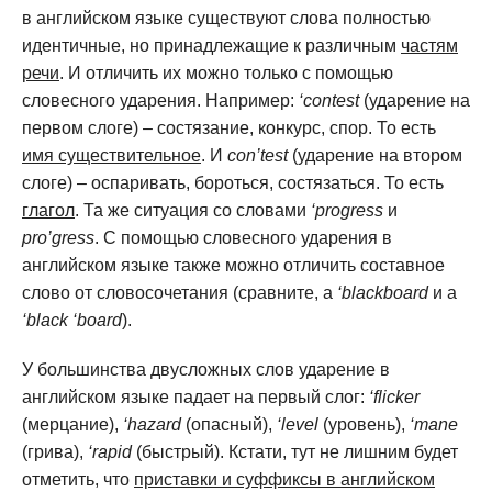
в английском языке существуют слова полностью
идентичные, но принадлежащие к различным
частям
речи
. И отличить их можно только с помощью
словесного ударения. Например:
‘contest
(ударение на
первом слоге) – состязание, конкурс, спор. То есть
имя существительное
. И
con’test
(ударение на втором
слоге) – оспаривать, бороться, состязаться. То есть
глагол
. Та же ситуация со словами
‘progress
и
pro’gress
. С помощью словесного ударения в
английском языке также можно отличить составное
слово от словосочетания (сравните, a
‘blackboard
и a
‘black
‘board
).
У большинства двусложных слов ударение в
английском языке падает на первый слог:
‘flicker
(мерцание),
‘hazard
(опасный),
‘level
(уровень),
‘mane
(грива),
‘rapid
(быстрый). Кстати, тут не лишним будет
отметить, что
приставки и суффиксы в английском