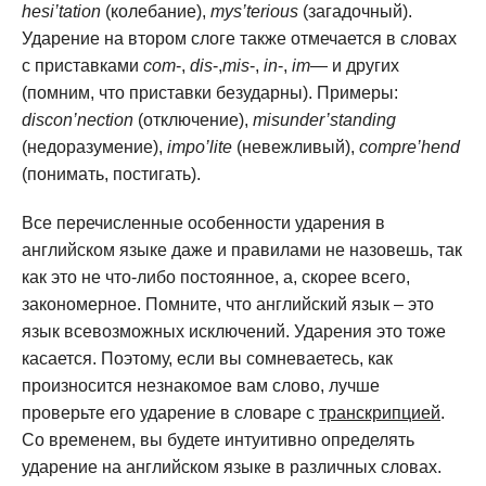
hesi’tation
(колебание),
mys’terious
(загадочный).
Ударение на втором слоге также отмечается в словах
с приставками
com
-,
dis
-,
mis
-,
in
-,
im
— и других
(помним, что приставки безударны). Примеры:
discon’nection
(отключение),
misunder’standing
(недоразумение),
impo’lite
(невежливый),
compre’hend
(понимать, постигать).
Все перечисленные особенности ударения в
английском языке даже и правилами не назовешь, так
как это не что-либо постоянное, а, скорее всего,
закономерное. Помните, что английский язык – это
язык всевозможных исключений. Ударения это тоже
касается. Поэтому, если вы сомневаетесь, как
произносится незнакомое вам слово, лучше
проверьте его ударение в словаре с
транскрипцией
.
Со временем, вы будете интуитивно определять
ударение на английском языке в различных словах.