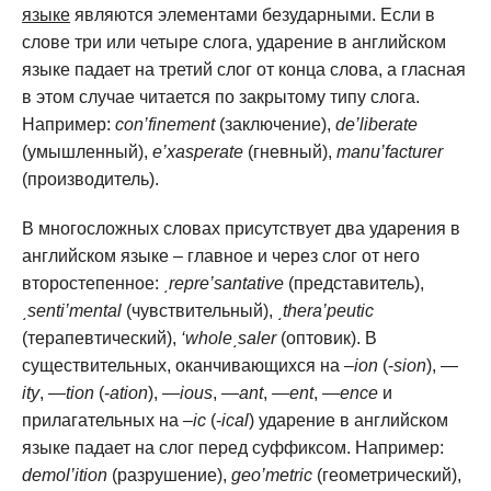
языке
являются элементами безударными. Если в
слове три или четыре слога, ударение в английском
языке падает на третий слог от конца слова, а гласная
в этом случае читается по закрытому типу слога.
Например:
con’finement
(заключение),
de’liberate
(умышленный),
e’xasperate
(гневный),
manu’facturer
(производитель).
В многосложных словах присутствует два ударения в
английском языке – главное и через слог от него
второстепенное:
͵repre’santative
(представитель),
͵senti’mental
(чувствительный),
͵thera’peutic
(терапевтический),
‘whole͵saler
(оптовик). В
существительных, оканчивающихся на –
ion
(-
sion
), —
ity
, —
tion
(-
ation
), —
ious
, —
ant
, —
ent
, —
ence
и
прилагательных на –
ic
(-
ical
) ударение в английском
языке падает на слог перед суффиксом. Например:
demol’ition
(разрушение),
geo’metric
(геометрический),