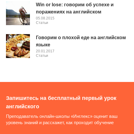
Win or lose: говорим об успехе и
поражениях на английском
05.08.2015
Cтатьи
Говорим о плохой еде на английском
языке
20.01.2017
Cтатьи
Запишитесь на бесплатный первый урок
английского
Преподаватель онлайн-школы «Инглекс» оценит ваш
уровень знаний и расскажет, как проходит обучение