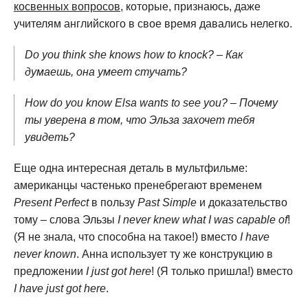
косвенных вопросов
, которые, признаюсь, даже
учителям английского в свое время давались нелегко.
Do you think she knows how to knock? – Как
думаешь, она умеет стучать?
How do you know Elsa wants to see you? – Почему
ты уверена в том, что Эльза захочет тебя
увидеть?
Еще одна интересная деталь в мультфильме:
американцы частенько пренебрегают временем
Present Perfect
в пользу
Past Simple
и доказательство
тому – слова Эльзы
I never knew what I was capable of
!
(Я не знала, что способна на такое!) вместо
I have
never known
. Анна использует ту же конструкцию в
предложении
I just got here
! (Я только пришла!) вместо
I have just got here
.