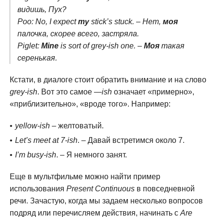
видишь, Пух?
Poo: No, I expect
my
stick’s stuck. – Нет,
моя
палочка, скорее всего, застряла.
Piglet:
Mine
is sort of grey-ish one. –
Моя
такая
серенькая.
Кстати, в диалоге стоит обратить внимание и на слово
grey-ish
. Вот это самое —
ish
означает «примерно»,
«приблизительно», «вроде того». Например:
yellow-ish
– желтоватый.
Let’s meet at 7-ish
. – Давай встретимся около 7.
I’m busy-ish
. – Я немного занят.
Еще в мультфильме можно найти пример
использования
Present Continuous
в повседневной
речи. Зачастую, когда мы задаем несколько вопросов
подряд или перечисляем действия, начинать с
Are