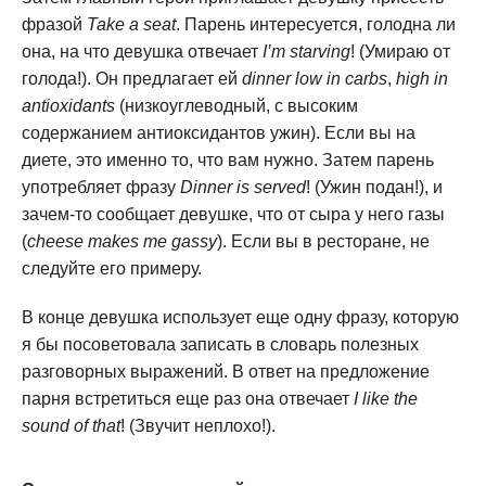
фразой
Take a seat
. Парень интересуется, голодна ли
она, на что девушка отвечает
I’m starving
! (Умираю от
голода!). Он предлагает ей
dinner low in carbs
,
high in
antioxidants
(низкоуглеводный, с высоким
содержанием антиоксидантов ужин). Если вы на
диете, это именно то, что вам нужно. Затем парень
употребляет фразу
Dinner is served
! (Ужин подан!), и
зачем-то сообщает девушке, что от сыра у него газы
(
cheese makes me gassy
). Если вы в ресторане, не
следуйте его примеру.
В конце девушка использует еще одну фразу, которую
я бы посоветовала записать в словарь полезных
разговорных выражений. В ответ на предложение
парня встретиться еще раз она отвечает
I like the
sound of that
! (Звучит неплохо!).