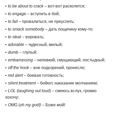
to be about to crack
– вот-вот расколется;
to engage
– вступить в бой;
to fail
– провалиться, не преуспеть;
to smack somebody
– дать пощечину кому-то;
to steal
– воровать;
adorable
– чудесный, милый;
dumb
– глупый;
embarrassing
– неловкий, смущающий, постыдный;
off the hook
– вне подозрений, пронесло;
red alert
– боевая готовность;
silent treatment
– бойкот, наказание молчанием;
LOL
(
laughing out loud
) – смеюсь вслух, громко
хохочу;
OMG
(
oh my god
)! – Боже мой!