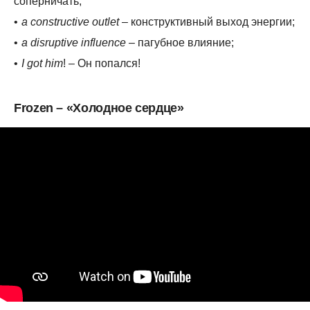
соперничать;
a constructive outlet
– конструктивный выход энергии;
a disruptive influence
– пагубное влияние;
I got him
! – Он попался!
Frozen – «Холодное сердце»