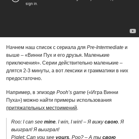
Начнем наш список с сериала для
Pre-Intermediate
и
выше – «Винни Пух и его друзья. Маленькие
приключения». Серии действительно маленькие –
длятся 2-3 минуты, а вот лексики и грамматики в них
предостаточно.
Например, в эпизоде
Pooh’s game
(«Игра Винни
Пуха») можно найти примеры использования
притяжательных местоимений
.
Roo: I can see
mine
. I win, I win! – Я вижу
свою
. Я
выиграл! Я выиграл!
Piglet: Can you see
yours
, Poo? – А ты
свою