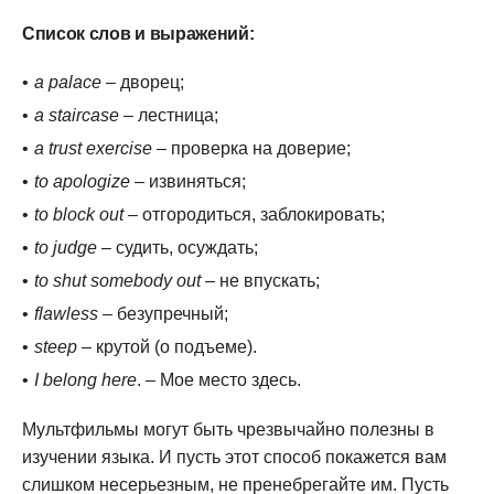
Список слов и выражений:
a palace
– дворец;
a staircase
– лестница;
a trust exercise
– проверка на доверие;
to apologize
– извиняться;
to block out
– отгородиться, заблокировать;
to judge
– судить, осуждать;
to shut somebody out
– не впускать;
flawless
– безупречный;
steep
– крутой (о подъеме).
I belong here
. – Мое место здесь.
Мультфильмы могут быть чрезвычайно полезны в
изучении языка. И пусть этот способ покажется вам
слишком несерьезным, не пренебрегайте им. Пусть