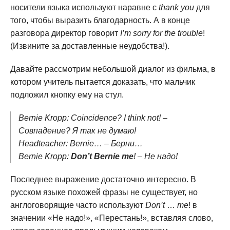
носители языка используют наравне с
thank you
для
того, чтобы выразить благодарность. А в конце
разговора директор говорит
I’m sorry for the trouble
!
(Извините за доставленные неудобства!).
Давайте рассмотрим небольшой диалог из фильма, в
котором учитель пытается доказать, что мальчик
подложил кнопку ему на стул.
Bernie Kropp: Coincidence? I think not! –
Совпадение? Я так не думаю!
Headteacher: Bernie… – Берни…
Bernie Kropp:
Don’t Bernie me
! – Не надо!
Последнее выражение достаточно интересно. В
русском языке похожей фразы не существует, но
англоговорящие часто используют
Don’t
…
me
! в
значении «Не надо!», «Перестань!», вставляя слово,