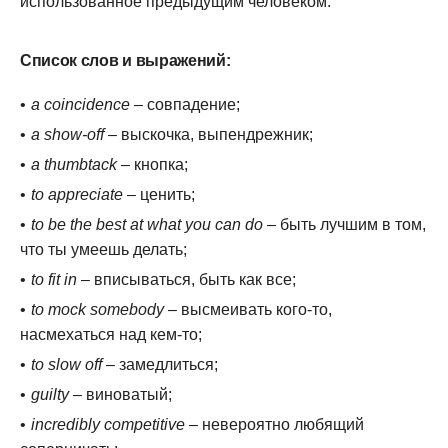
использованное предыдущим человеком.
Список слов и выражений:
a coincidence
– совпадение;
a show-off
– выскочка, выпендрежник;
a thumbtack
– кнопка;
to appreciate
– ценить;
to be the best at what you can do
– быть лучшим в том,
что ты умеешь делать;
to fit in
– вписываться, быть как все;
to mock somebody
– высмеивать кого-то,
насмехаться над кем-то;
to slow off
– замедлиться;
guilty
– виноватый;
incredibly competitive
– невероятно любящий