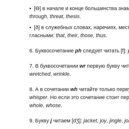
[Ɵ] в начале и конце большинства зн
through
,
threat
,
thesis
.
[ð] в служебных словах, наречиях, ме
гласными:
that
,
their
,
those
,
thus
.
Буквосочетание
ph
следует читать [f]:
В буквосочетании
wr
первую букву чит
wretched
,
wrinkle
.
А в сочетании
wh
читайте только перв
whisper
. Но если это сочетание стоит п
whole
,
whose
.
Букву
j
читаем [dƷ]:
jacket
,
joy
,
jingle
,
jo