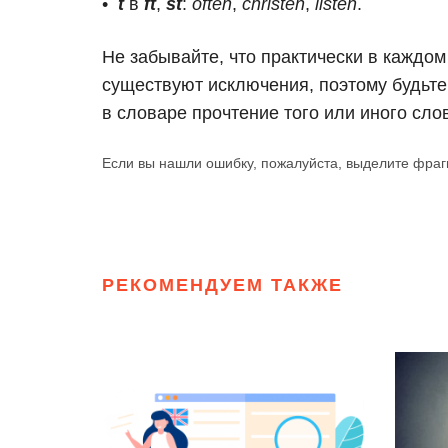
t
в
ft
,
st
:
often
,
christen
,
listen
.
Не забывайте, что практически в каждом
существуют исключения, поэтому будьте
в словаре прочтение того или иного сло
Если вы нашли ошибку, пожалуйста, выделите фраг
РЕКОМЕНДУЕМ ТАКЖЕ