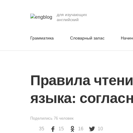
для изучающих
английский
Грамматика
Словарный запас
Начи
Правила чтени
языка: соглас
Поделились
76
человек
35
15
16
10