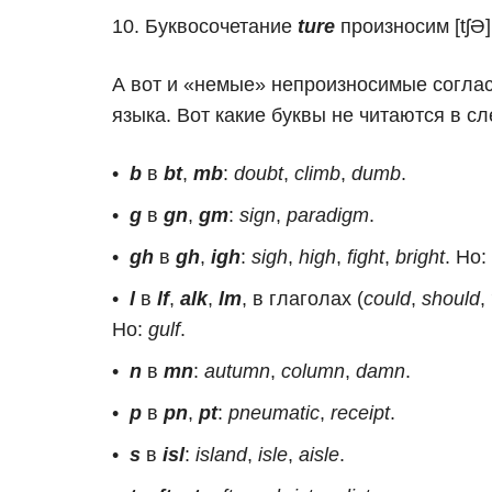
Буквосочетание
ture
произносим [tʃƏ
А вот и «немые» непроизносимые соглас
языка. Вот какие буквы не читаются в с
b
в
bt
,
mb
:
doubt
,
climb
,
dumb
.
g
в
gn
,
gm
:
sign
,
paradigm
.
gh
в
gh
,
igh
:
sigh
,
high
,
fight
,
bright
. Но:
l
в
lf
,
alk
,
lm
, в глаголах (
could
,
should
,
Но:
gulf
.
n
в
mn
:
autumn
,
column
,
damn
.
p
в
pn
,
pt
:
pneumatic
,
receipt
.
s
в
isl
:
island
,
isle
,
aisle
.