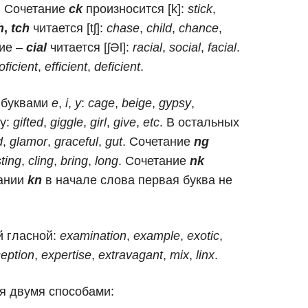
. Сочетание
ck
произносится [k]:
stick
,
h
,
tch
читается [tʃ]:
chase
,
child
,
chance
,
ие –
cial
читается [ʃƏl]:
racial
,
social
,
facial
.
oficient
,
efficient
,
deficient
.
и буквами
e
,
i
,
y
:
cage
,
beige
,
gypsy
,
лу:
gifted
,
giggle
,
girl
,
give
,
etc
. В остальных
d
,
glamor
,
graceful
,
gut
. Сочетание
ng
sting
,
cling
,
bring
,
long
. Сочетание
nk
тании
kn
в начале слова первая буква не
й гласной:
examination
,
example
,
exotic
,
eption
,
expertise
,
extravagant
,
mix
,
linx
.
ся двумя способами: