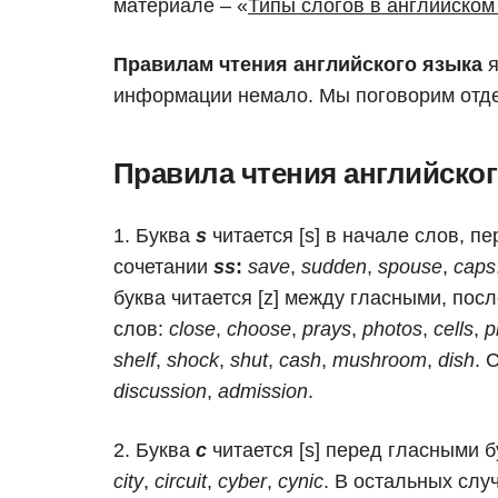
материале – «
Типы слогов в английском
Правилам чтения английского языка
я
информации немало. Мы поговорим отдел
Правила чтения английског
Буква
s
читается [s] в начале слов, п
сочетании
ss
:
save
,
sudden
,
spouse
,
caps
буква читается [z] между гласными, пос
слов:
close
,
choose
,
prays
,
photos
,
cells
,
p
shelf
,
shock
,
shut
,
cash
,
mushroom
,
dish
. 
discussion
,
admission
.
Буква
с
читается [s] перед гласными 
city
,
circuit
,
cyber
,
cynic
. В остальных случ