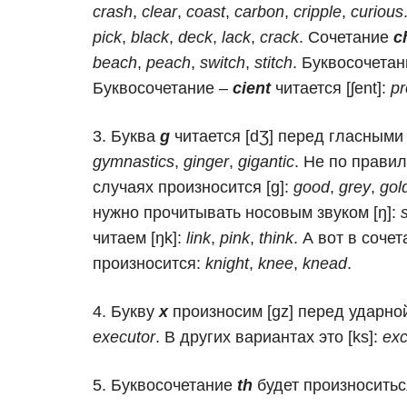
crash
,
clear
,
coast
,
carbon
,
cripple
,
curious
pick
,
black
,
deck
,
lack
,
crack
. Сочетание
c
beach
,
peach
,
switch
,
stitch
. Буквосочетан
Буквосочетание –
cient
читается [ʃent]:
pr
Буква
g
читается [dƷ] перед гласным
gymnastics
,
ginger
,
gigantic
. Не по прави
случаях произносится [g]:
good
,
grey
,
gol
нужно прочитывать носовым звуком [ŋ]:
читаем [ŋk]:
link
,
pink
,
think
. А вот в соче
произносится:
knight
,
knee
,
knead
.
Букву
x
произносим [gz] перед ударно
executor
. В других вариантах это [ks]:
exc
Буквосочетание
th
будет произносить