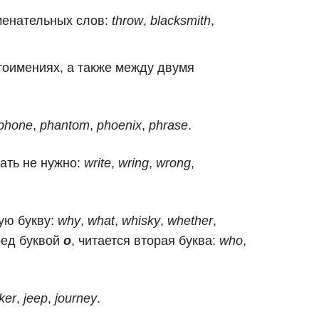
аменательных слов:
throw
,
blacksmith
,
стоимениях, а также между двумя
phone
,
phantom
,
phoenix
,
phrase
.
ать не нужно:
write
,
wring
,
wrong
,
ую букву:
why
,
what
,
whisky
,
whether
,
еред буквой
о
, читается вторая буква:
who
,
ker
,
jeep
,
journey
.