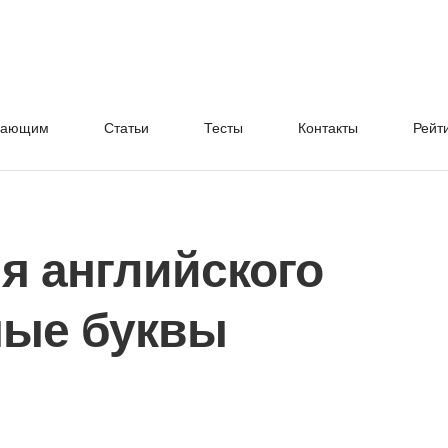
нающим
Cтатьи
Тесты
Контакты
Рейт
я английского
ные буквы