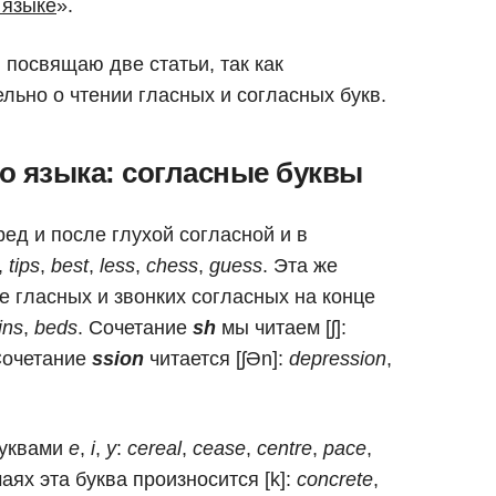
 языке
».
 посвящаю две статьи, так как
ьно о чтении гласных и согласных букв.
о языка: согласные буквы
еред и после глухой согласной и в
,
tips
,
best
,
less
,
chess
,
guess
.
Эта же
ле гласных и звонких согласных на конце
ins
,
beds
. Сочетание
sh
мы читаем [ʃ]:
Сочетание
ssion
читается [ʃƏn]:
depression
,
буквами
e
,
i
,
y
:
cereal
,
cease
,
centre
,
pace
,
аях эта буква произносится [k]:
concrete
,