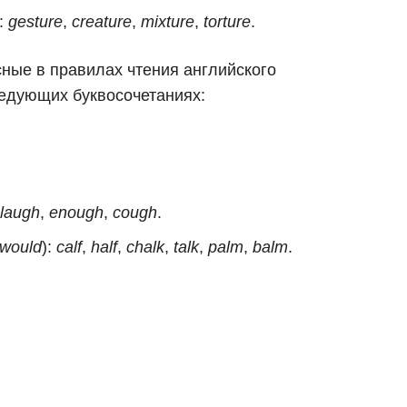
]:
gesture
,
creature
,
mixture
,
torture
.
ные в правилах чтения английского
ледующих буквосочетаниях:
laugh
,
enough
,
cough
.
would
):
calf
,
half
,
chalk
,
talk
,
palm
,
balm
.