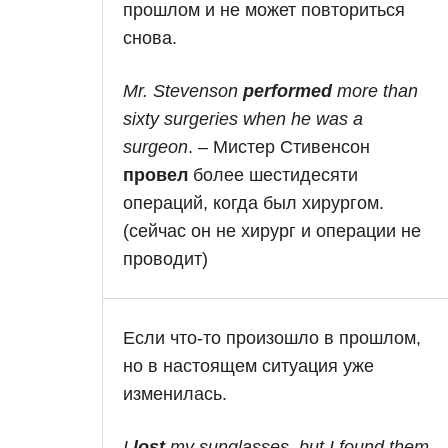
прошлом и не может повториться
снова.
Mr. Stevenson
performed
more than
sixty surgeries when he was a
surgeon
. – Мистер Стивенсон
провел
более шестидесяти
операций, когда был хирургом.
(сейчас он не хирург и операции не
проводит)
Если что-то произошло в прошлом,
но в настоящем ситуация уже
изменилась.
I
lost
my sunglasses, but I found them