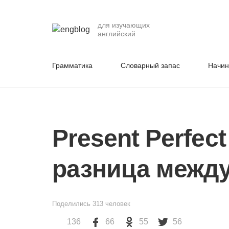
для изучающих
английский
Грамматика
Словарный запас
Начи
Present Perfect
разница межд
Поделились
313
человек
136
66
55
56