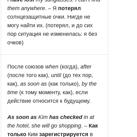
them anywhere
. – Я
потерял
солнцезащитные очки. Нигде не
могу найти их. (потерял, и до сих
пор ситуация не изменилась: я без
очков)
После союзов
when
(когда),
after
(после того как),
until
(до тех пор,
как),
as soon as
(как только),
by the
time
(к тому моменту, как), если
действие относится к будущему.
As soon as
Kim
has checked
in at
the hotel, she will go shopping
. –
Как
только
Ким
зарегистрируется
в