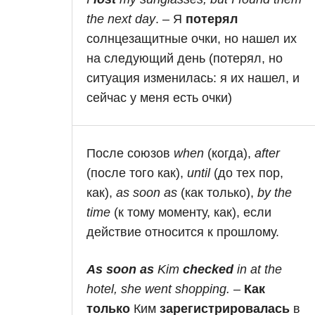
the next day
. – Я
потерял
солнцезащитные очки, но нашел их
на следующий день (потерял, но
ситуация изменилась: я их нашел, и
сейчас у меня есть очки)
После союзов
when
(когда),
after
(после того как),
until
(до тех пор,
как),
as soon as
(как только),
by the
time
(к тому моменту, как), если
действие относится к прошлому.
As soon as
Kim
checked
in at the
hotel, she went shopping.
–
Как
только
Ким
зарегистрировалась
в