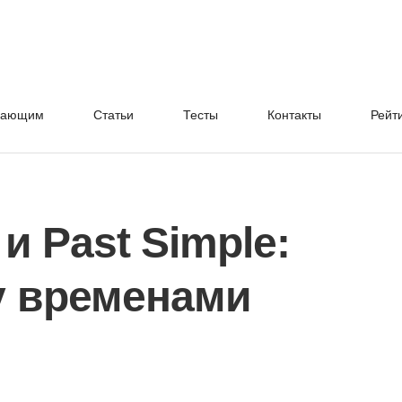
нающим
Cтатьи
Тесты
Контакты
Рейт
 и Past Simple:
у временами