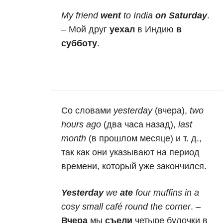
My friend
went
to India
on Saturday
.
– Мой друг
уехал
в Индию
в
субботу
.
Со словами
yesterday
(вчера),
two
hours ago
(два часа назад),
last
month
(в прошлом месяце) и т. д.,
так как они указывают на период
времени, который уже закончился.
Yesterday
we
ate
four muffins in a
cosy small café round the corner
. –
Вчера
мы
съели
четыре булочки в