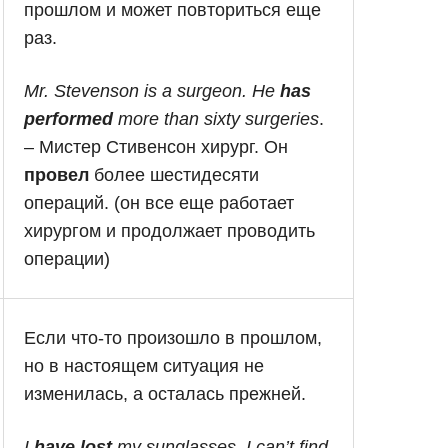
прошлом и может повториться еще
раз.
Mr. Stevenson is a surgeon. He
has
performed
more than sixty surgeries
.
– Мистер Стивенсон хирург. Он
провел
более шестидесяти
операций. (он все еще работает
хирургом и продолжает проводить
операции)
Если что-то произошло в прошлом,
но в настоящем ситуация не
изменилась, а осталась прежней.
I
have lost
my sunglasses. I can’t find