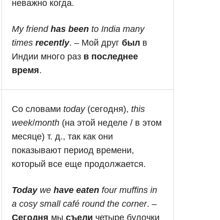
неважно когда.
My friend
has been
to India many
times
recently
. – Мой друг
был
в
Индии много раз
в последнее
время
.
Со словами
today
(сегодня),
this
week
/
month
(на этой неделе / в этом
месяце) т. д., так как они
показывают период времени,
который все еще продолжается.
Today
we
have eaten
four muffins in
a cosy small café round the corner
. –
Сегодня
мы
съели
четыре булочки