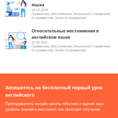
языка
18.12.2009
Грамматика
,
Местоимения
,
Начальный
,
Справочник
по грамматике
,
Уроки по грамматике
Относительные местоимения в
английском языке
25.04.2011
Грамматика
,
Местоимения
,
Начальный
,
Справочник
по грамматике
,
Уроки по грамматике
Запишитесь на бесплатный первый урок
английского
Преподаватель онлайн-школы «Инглекс» оценит ваш
уровень знаний и расскажет, как проходит обучение