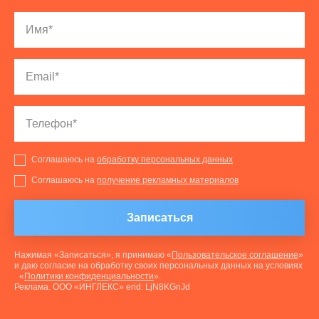
Соглашаюсь на
обработку персональных данных
Соглашаюсь на
получение рекламных материалов
Записаться
Нажимая «Записаться», я принимаю «
Пользовательское соглашение
»
и даю согласие на обработку своих персональных данных на условиях
«
Политики конфиденциальности
».
Реклама. ООО «ИНГЛЕКС» erid: LjN8KGnJd