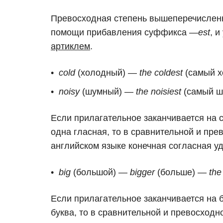
Превосходная степень вышеперечисленн
помощи прибавления суффикса —
est
, 
артиклем
.
cold
(холодный) —
the coldest
(самый х
noisy
(шумный) —
the noisiest
(самый ш
Если прилагательное заканчивается на с
одна гласная, то в сравнительной и пре
английском языке конечная согласная у
big
(большой) —
bigger
(больше) —
the
Если прилагательное заканчивается на 
буква, то в сравнительной и превосходн