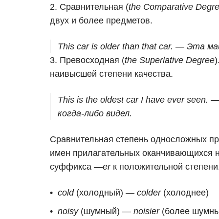
Сравнительная (
the Comparative Degr
двух и более предметов.
This car is older than that car. — Эт
Превосходная (
the Superlative Degree
наивысшей степени качества.
This is the oldest car I have ever se
когда-либо видел.
Сравнительная степень односложных пр
имен прилагательных оканчивающихся 
суффикса —
er
к положительной степени
cold
(холодный) —
colder
(холоднее)
noisy
(шумный) —
noisier
(более шумны