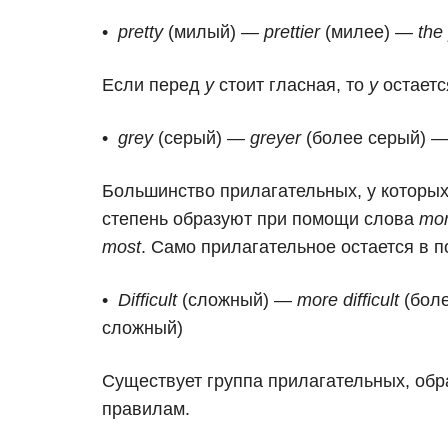
pretty
(милый) —
prettier
(милее) —
the 
Если перед
y
стоит гласная, то
y
остаетс
grey
(серый) —
greyer
(более серый) 
Большинство прилагательных, у которых
степень образуют при помощи слова
mo
most
. Само прилагательное остается в 
Difficult
(сложный) —
more difficult
(бол
сложный)
Существует группа прилагательных, обр
правилам.