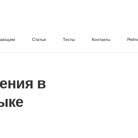
нающим
Cтатьи
Тесты
Контакты
Рейт
ения в
ыке