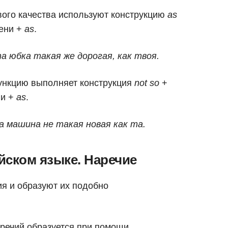
вого качества используют конструкцию
as
пени +
as
.
 Эта юбка такая же дорогая, как твоя.
ункцию выполняет конструкция
not so
+
ни +
as
.
Эта машина не такая новая как та.
йском языке. Наречие
я и образуют их подобно
речий образуется при помощи