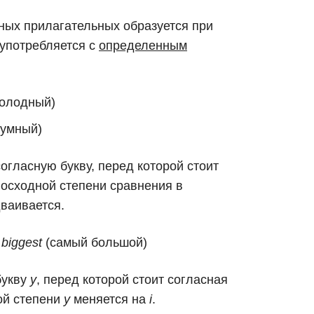
ых прилагательных образуется при
и употребляется с
определенным
олодный)
умный)
огласную букву, перед которой стоит
восходной степени сравнения в
дваивается.
 biggest
(самый большой)
букву
y
, перед которой стоит согласная
ой степени
y
меняется на
i
.