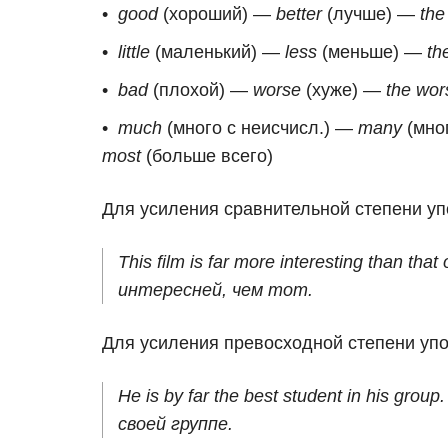
good
(хороший) —
better
(лучше) —
the
little
(маленький) —
less
(меньше) —
th
bad
(плохой) —
worse
(хуже) —
the wor
much
(много с неисчисл.) —
many
(мно
most
(больше всего)
Для усиления сравнительной степени у
This film is far more interesting than 
интересней, чем тот.
Для усиления превосходной степени уп
He is by far the best student in his g
своей группе.