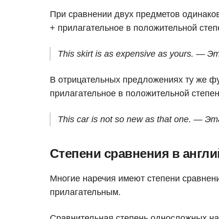
При сравнении двух предметов одинако
+ прилагательное в положительной сте
This skirt is as expensive as yours. —
В отрицательных предложениях ту же ф
прилагательное в положительной степе
This car is not so new as that one. — 
Степени сравнения в англи
Многие наречия имеют степени сравнени
прилагательным.
Сравнительная степень односложных на