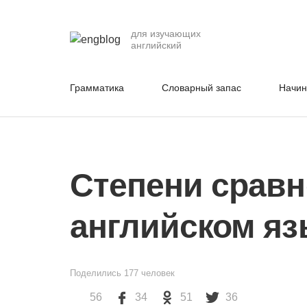
для изучающих
английский
Грамматика
Словарный запас
Начи
Степени сравн
английском яз
Поделились
177
человек
56
34
51
36