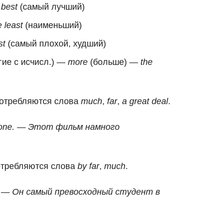
 best
(самый лучший)
e least
(наименьший)
st
(самый плохой, худший)
гие с исчисл.) —
more
(больше) —
the
потребляются слова
much
,
far
,
a great deal
.
that one. — Этот фильм намного
отребляются слова
by far
,
much
.
roup. — Он самый превосходный студент в