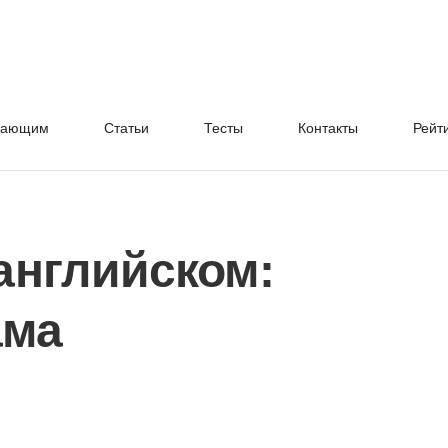
нающим
Cтатьи
Тесты
Контакты
Рейт
английском:
ама