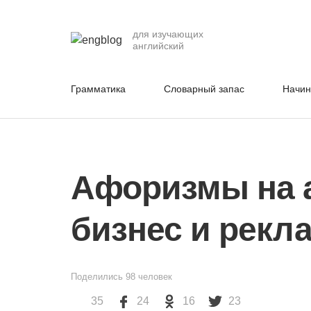
для изучающих
английский
Грамматика
Словарный запас
Начи
Афоризмы на 
бизнес и рекл
Поделились
98
человек
35
24
16
23