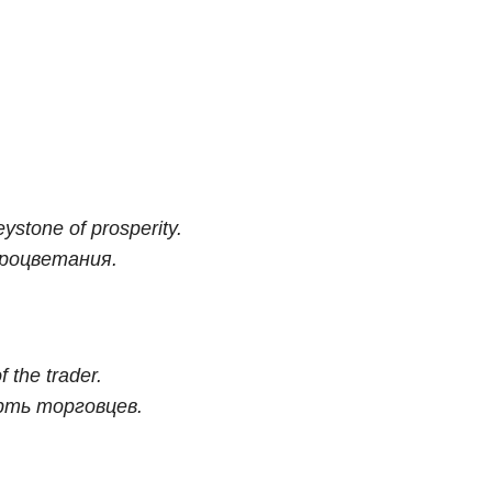
eystone of prosperity.
процветания.
f the trader.
рть торговцев.