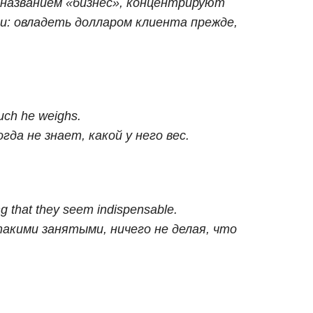
 названием «бизнес», концентрируют
чи: овладеть долларом клиента прежде,
uch he weighs.
да не знает, какой у него вес.
g that they seem indispensable.
кими занятыми, ничего не делая, что