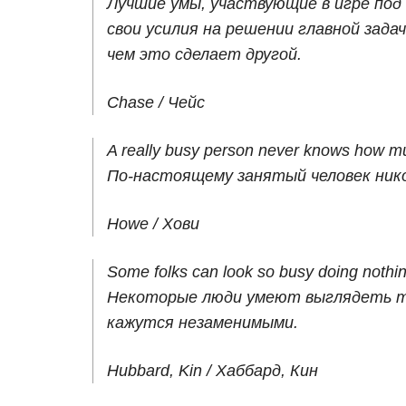
Лучшие умы, участвующие в игре под
свои усилия на решении главной зада
чем это сделает другой.
Chase / Чейс
A really busy person never knows how m
По-настоящему занятый человек никог
Howe / Хови
Some folks can look so busy doing nothin
Некоторые люди умеют выглядеть та
кажутся незаменимыми.
Hubbard, Kin / Хаббард, Кин