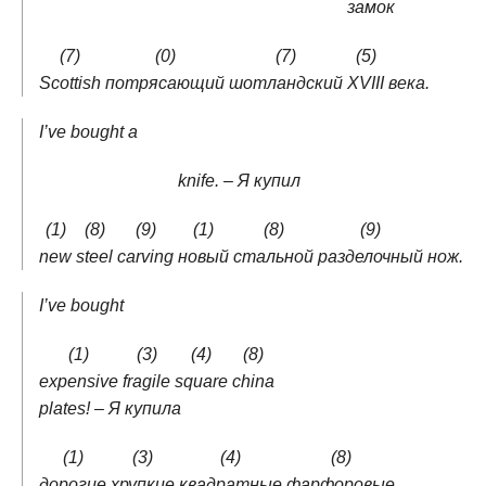
замок
(7)
(0)
(7)
(5)
Scottish
потрясающий
шотландский
XVIII
века.
I’ve bought a
knife. – Я купил
(1)
(8)
(9)
(1)
(8)
(9)
new
steel
carving
новый
стальной
разделочный
нож.
I’ve bought
(1)
(3)
(4)
(8)
expensive
fragile
square
china
plates! – Я купила
(1)
(3)
(4)
(8)
дорогие
хрупкие
квадратные
фарфоровые