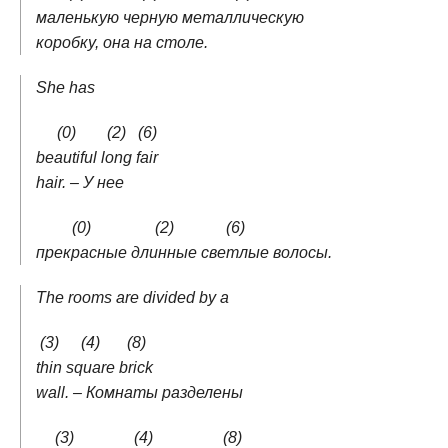
маленькую
черную
металлическую
коробку, она на столе.
She has
(0)
(2)
(6)
beautiful
long
fair
hair. – У нее
(0)
(2)
(6)
прекрасные
длинные
светлые
волосы.
The rooms are divided by a
(3)
(4)
(8)
thin
square
brick
wall. – Комнаты разделены
(3)
(4)
(8)