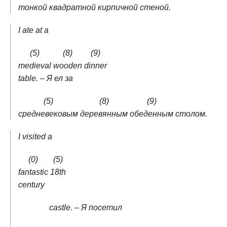
тонкой
квадратной
кирпичной
стеной.
I ate at a
(5)
(8)
(9)
medieval
wooden
dinner
table. – Я ел за
(5)
(8)
(9)
средневековым
деревянным
обеденным
столом.
I visited a
(0)
(5)
fantastic
18th
century
castle. – Я посетил