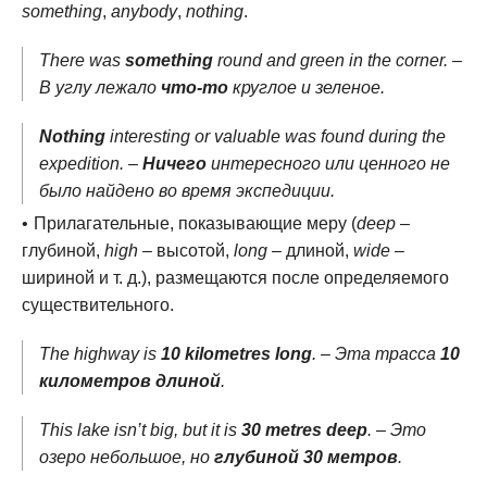
something
,
anybody
,
nothing
.
There was
something
round and green in the corner. –
В углу лежало
что-то
круглое и зеленое.
Nothing
interesting or valuable was found during the
expedition. –
Ничего
интересного или ценного не
было найдено во время экспедиции.
Прилагательные, показывающие меру (
deep
–
глубиной,
high
– высотой,
long
– длиной,
wide
–
шириной и т. д.), размещаются после определяемого
существительного.
The highway is
10 kilometres long
. – Эта трасса
10
километров длиной
.
This lake isn’t big, but it is
30 metres deep
. – Это
озеро небольшое, но
глубиной 30 метров
.