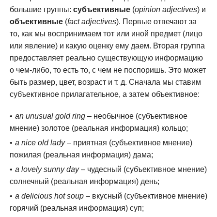
большие группы:
субъективные
(
opinion adjectives
) и
объективные
(
fact adjectives
). Первые отвечают за
то, как мы воспринимаем тот или иной предмет (лицо
или явление) и какую оценку ему даем. Вторая группа
предоставляет реально существующую информацию
о чем-либо, то есть то, с чем не поспоришь. Это может
быть размер, цвет, возраст и т. д. Сначала мы ставим
субъективное прилагательное, а затем объективное:
an unusual gold ring
– необычное (субъективное
мнение) золотое (реальная информация) кольцо;
a nice old lady
– приятная (субъективное мнение)
пожилая (реальная информация) дама;
a lovely sunny day
– чудесный (субъективное мнение)
солнечный (реальная информация) день;
a delicious hot soup
– вкусный (субъективное мнение)
горячий (реальная информация) суп;