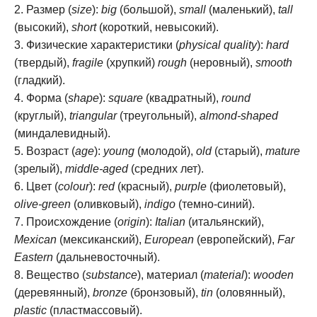
Размер (
size
):
big
(большой),
small
(маленький),
tall
(высокий),
short
(короткий, невысокий).
Физические характеристики (
physical quality
):
hard
(твердый),
fragile
(хрупкий)
rough
(неровный),
smooth
(гладкий).
Форма (
shape
):
square
(квадратный),
round
(круглый),
triangular
(треугольный),
almond-shaped
(миндалевидный).
Возраст (
age
):
young
(молодой),
old
(старый),
mature
(зрелый),
middle-aged
(средних лет).
Цвет (
colour
):
red
(красный),
purple
(фиолетовый),
olive-green
(оливковый),
indigo
(темно-синий).
Происхождение (
origin
):
Italian
(итальянский),
Mexican
(мексиканский),
European
(европейский),
Far
Eastern
(дальневосточный).
Вещество (
substance
), материал (
material
):
wooden
(деревянный),
bronze
(бронзовый),
tin
(оловянный),
plastic
(пластмассовый).