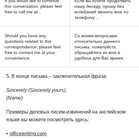
If you would like to continue
Если вы хотите продолжить
this conversation, please feel
нашу беседу, прошу без
free to call me at…
колебаний звонить мне по
телефону…
Should you have any
Со всеми вопросами
questions related to this
относительно данного
correspondence, please feel
письма, пожалуйста,
free to contact me at your
обращайтесь ко мне в
convenience.
удобное для Вас время.
В конце письма – заключительная фраза:
Sincerely (Sincerely yours),
(Name)
Примеры деловых писем-извинений на английском
языке вы можете посмотреть здесь:
officewriting.com