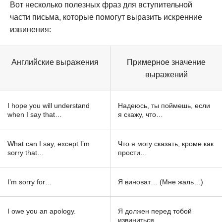
Вот несколько полезных фраз для вступительной
части письма, которые помогут выразить искренние
извинения:
Английские выражения
Примерное значение
выражений
I hope you will understand
Надеюсь, ты поймешь, если
when I say that…
я скажу, что…
What can I say, except I’m
Что я могу сказать, кроме как
sorry that…
прости…
I’m sorry for…
Я виноват… (Мне жаль…)
I owe you an apology.
Я должен перед тобой
извиниться.