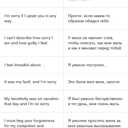
I’m sorry if I upset you in any
Прости, если каким-то
way…
образом обидел тебя…
I can’t describe how sorry I
У меня не хватает слов,
am and how guilty I feel.
чтобы описать, как мне жаль
и как я виноват перед тобой.
I feel dreadful about…
Я ужасно поступил…
It was my fault, and I’m sorry.
Это была моя вина, прости.
My sensitivity was on vacation
Я был ужасно бесчувственен
that day and I’m so sorry.
в тот день, мне очень жаль.
I must beg your forgiveness
Я умоляю простить меня за
for my outspoken and
мои ужасные высказывания.