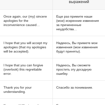
выражений
Once again, our (my) sincere
Еще раз примите наши
apologies for the
(мои) искренние извинения
inconvenience caused…
за причиненные
неудобства…
I hope that you will accept my
Надеюсь, Вы примете мои
apologies (that my apologies
извинения (мои извинения
will be accepted).
будут приняты).
I hope that you can forgive
Надеюсь, Вы сможете
(overlook) this regrettable
простить эту досадную
error.
ошибку.
Thank you for your
Спасибо за понимание.
understanding.