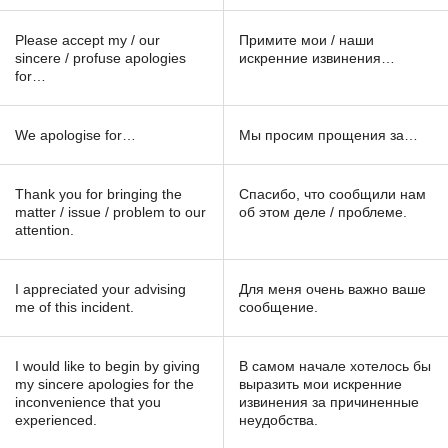
Please accept my / our
Примите мои / наши
sincere / profuse apologies
искренние извинения…
for…
We apologise for…
Мы просим прощения за…
Thank you for bringing the
Спасибо, что сообщили нам
matter / issue / problem to our
об этом деле / проблеме.
attention.
I appreciated your advising
Для меня очень важно ваше
me of this incident.
сообщение.
I would like to begin by giving
В самом начале хотелось бы
my sincere apologies for the
выразить мои искренние
inconvenience that you
извинения за причиненные
experienced.
неудобства.