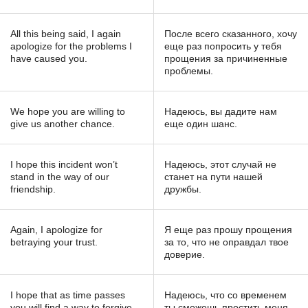
All this being said, I again
После всего сказанного, хочу
apologize for the problems I
еще раз попросить у тебя
have caused you.
прощения за причиненные
проблемы.
We hope you are willing to
Надеюсь, вы дадите нам
give us another chance.
еще один шанс.
I hope this incident won’t
Надеюсь, этот случай не
stand in the way of our
станет на пути нашей
friendship.
дружбы.
Again, I apologize for
Я еще раз прошу прощения
betraying your trust.
за то, что не оправдал твое
доверие.
I hope that as time passes
Надеюсь, что со временем
you will find a way to forgive
ты сможешь простить меня.