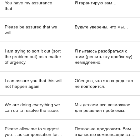
You have my assurance
Я гарантирую вам…
that…
Please be assured that we
Будьте уверены, что мы…
will…
I am trying to sort it out (sort
Я пытаюсь разобраться с
the problem out) as a matter
этим (решить эту проблему)
of urgency.
немедленно.
I can assure you that this will
Обещаю, что это впредь это
not happen again.
не повторится.
We are doing everything we
Мы делаем все возможное
can do to resolve the issue.
для решения проблемы.
Please allow me to suggest
Позвольте предложить Вам…
you… as compensation for…
в качестве компенсации за…