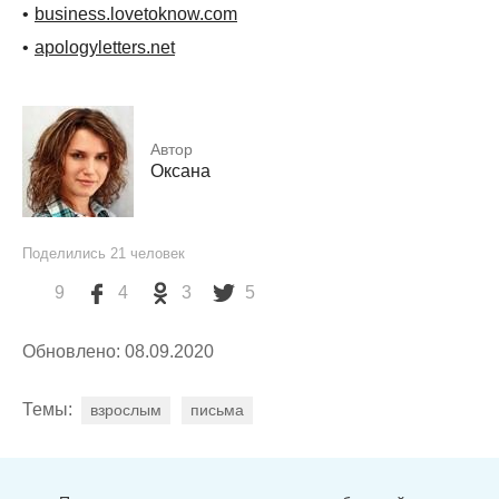
business.lovetoknow.com
apologyletters.net
Автор
Оксана
Поделились
21
человек
9
4
3
5
Обновлено: 08.09.2020
Темы:
взрослым
письма