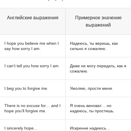
Английские выражения
Примерное значение
выражений
I hope you believe me when I
Надеюсь, ты веришь, как
say how sorry I am.
сильно я сожалею.
I can’t tell you how sorry I am.
Даже не могу передать, как я
сожалею.
I beg you to forgive me.
Умоляю, прости меня.
There is no excuse for… and I
Я очень виноват… но
hope you’ll forgive me.
надеюсь, ты простишь.
I sincerely hope…
Искренне надеюсь…