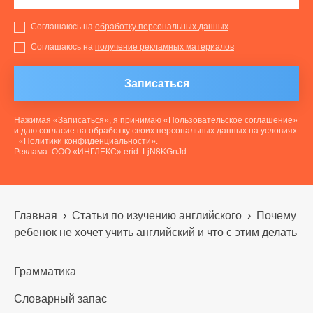
Соглашаюсь на
обработку персональных данных
Соглашаюсь на
получение рекламных материалов
Записаться
Нажимая «Записаться», я принимаю «
Пользовательское соглашение
»
и даю согласие на обработку своих персональных данных на условиях
«
Политики конфиденциальности
».
Реклама. ООО «ИНГЛЕКС» erid: LjN8KGnJd
Главная
›
Статьи по изучению английского
›
Почему
ребенок не хочет учить английский и что с этим делать
Грамматика
Словарный запас