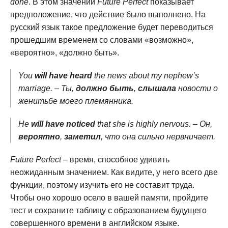
done
. В этом значении
Future Perfect
показывает
предположение, что действие было выполнено. На
русский язык такое предложение будет переводиться
прошедшим временем со словами «возможно»,
«вероятно», «должно быть».
You
will have heard
the news about my nephew’s
marriage. – Ты,
должно быть
,
слышала
новости о
женитьбе моего племянника.
He
will have noticed
that she is highly nervous. – Он,
вероятно
,
заметил
, что она сильно нервничает.
Future Perfect
– время, способное удивить
неожиданным значением. Как видите, у него всего две
функции, поэтому изучить его не составит труда.
Чтобы оно хорошо осело в вашей памяти, пройдите
тест и сохраните таблицу с образованием будущего
совершенного времени в английском языке.