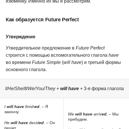
изюминку. Именно их мы и рассмотрим.
Как образуется Future Perfect
Утверждение
Утвердительное предложение в
Future Perfect
строится с помощью вспомогательного глагола
have
во времени
Future Simple
(
will have
) и третьей формы
основного глагола.
I
/
He
/
She
/
It
/
We
/
You
/
They
+
will have
+ 3-я форма глагола
I
will have
finish
ed
. – Я
закончу.
We
will have
arriv
ed
. – Мы
прибудем.
He
will have
decid
ed
. – Он
решит.