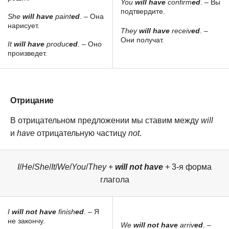
You
will have
confirm
ed
. – Вы
подтвердите.
She
will have
paint
ed
. – Она
нарисует.
They
will have
receiv
ed
. –
Они получат.
It
will have
produc
ed
. – Оно
произведет.
Отрицание
В отрицательном предложении мы ставим между
will
и
have
отрицательную частицу
not
.
I
/
He
/
She
/
It
/
We
/
You
/
They
+
will not have
+ 3-я форма
глагола
I
will not have
finish
ed
. – Я
не закончу.
We
will not have
arriv
ed
. –