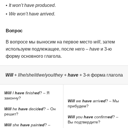
It won’t have produced
.
We won’t have arrived
.
Вопрос
В вопросе мы выносим на первое место
will
, затем
используем подлежащее, после него –
have
и 3-ю
форму основного глагола.
Will
+
I
/
he
/
she
/
it
/
we
/
you
/
they
+
have
+ 3-я форма глагола
Will
I
have
finish
ed
? – Я
закончу?
Will
we
have
arriv
ed
? – Мы
прибудем?
Will
he
have
decid
ed
? – Он
решит?
Will
you
have
confirm
ed
? –
Вы подтвердите?
Will
she
have
paint
ed
? –