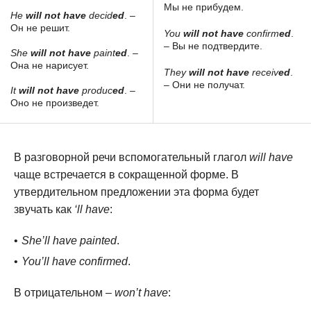
Мы не прибудем.
He
will not have
decid
ed
. –
Он не решит.
You
will not have
confirm
ed
.
– Вы не подтвердите.
She
will not have
paint
ed
. –
Она не нарисует.
They
will not have
receiv
ed
.
– Они не получат.
It
will not have
produc
ed
. –
Оно не произведет.
В разговорной речи вспомогательный глагол
will have
чаще встречается в сокращенной форме. В
утвердительном предложении эта форма будет
звучать как
‘ll have
:
She’ll have painted
.
You’ll have confirmed
.
В отрицательном –
won’t have
: