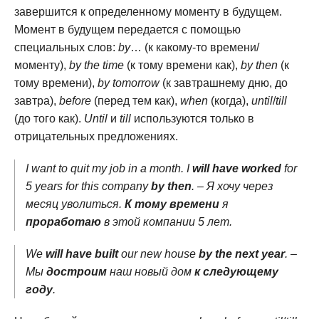
завершится к определенному моменту в будущем.
Момент в будущем передается с помощью
специальных слов:
by
… (к какому-то времени/
моменту),
by the time
(к тому времени как),
by then
(к
тому времени),
by tomorrow
(к завтрашнему дню, до
завтра),
before
(перед тем как),
when
(когда),
until
/
till
(до того как).
Until
и
till
используются только в
отрицательных предложениях.
I want to quit my job in a month. I
will have worked
for
5 years for this company
by then
. – Я хочу через
месяц уволиться.
К тому времени
я
проработаю
в этой компании 5 лет.
We
will have built
our new house
by the next year
. –
Мы
достроим
наш новый дом
к следующему
году
.