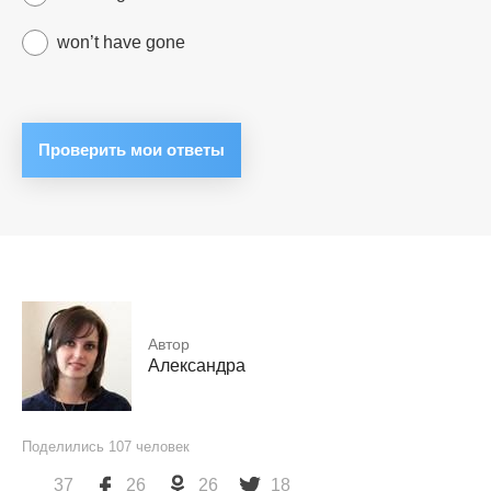
won’t have gone
Автор
Александра
Поделились
107
человек
37
26
26
18