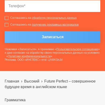
Соглашаюсь на
обработку персональных данных
Соглашаюсь на
получение рекламных материалов
Записаться
Нажимая «Записаться», я принимаю «
Пользовательское соглашение
»
и даю согласие на обработку своих персональных данных на условиях
«
Политики конфиденциальности
».
Реклама. ООО «ИНГЛЕКС» erid: LjN8KGnJd
Главная
›
Высокий
›
Future Perfect – совершенное
будущее время в английском языке
Грамматика