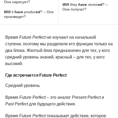
Она нарисует?
Will
they
have
receiv
ed
? –
Они получат?
Will
it
have
produc
ed
? – Оно
произведет?
Время
Future Perfect
не изучают на начальной
ступени, поэтому мы разделили его функции только на
два блока. Желтый блок предназначен для тех, у кого
средний уровень знаний, красный – для тех, у кого
высокий.
Где встречается Future Perfect
Средний уровень
Время
Future Perfect
– это аналог
Present Perfect
и
Past Perfect
для будущего действия.
Время
Future Perfect
показывает действие, которое