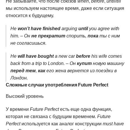
Не забывайте, что после союзов
when
,
before
,
until
/
till
мы используем настоящее время, даже если ситуация
относится к будущему.
He
won’t have finished
arguing
until
you agree with
him. – Он
не прекратит
спорить,
пока
ты с ним
не согласишься.
He
will have bought
a new car
before
his wife comes
back from a trip to London. – Он
купит
новую машину
перед тем
,
как
его жена вернется из поездки в
Лондон.
Сложные случаи употребления Future Perfect
Высокий уровень
У времени
Future Perfect
есть еще одна функция,
которая не связана с будущим временем.
Future
Perfect
используется как аналог конструкции
must have